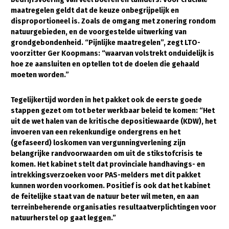
maatregelen geldt dat de keuze onbegrijpelijk en
Gezonde planten
disproportioneel is. Zoals de omgang met zonering rondom
natuurgebieden, en de voorgestelde uitwerking van
Gezonde dieren
grondgebondenheid. “Pijnlijke maatregelen”, zegt LTO-
voorzitter Ger Koopmans: “waarvan volstrekt onduidelijk is
Natuur, klimaat en energie
hoe ze aansluiten en optellen tot de doelen die gehaald
Bodem en water
moeten worden.”
Platteland en omgeving
Tegelijkertijd worden in het pakket ook de eerste goede
Mens, ondernemerschap en onderwijs
stappen gezet om tot beter werkbaar beleid te komen: “Het
uit de wet halen van de kritische depositiewaarde (KDW), het
Internationaal
invoeren van een rekenkundige ondergrens en het
(gefaseerd) loskomen van vergunningverlening zijn
Sectoren
belangrijke randvoorwaarden om uit de stikstofcrisis te
komen. Het kabinet stelt dat provinciale handhavings- en
Dier
intrekkingsverzoeken voor PAS-melders met dit pakket
kunnen worden voorkomen. Positief is ook dat het kabinet
Plant
Biologische Landbouw
de feitelijke staat van de natuur beter wil meten, en aan
Multifunctionele landbouw
Geitenhouderij
Akkerbouw
terreinbeherende organisaties resultaatverplichtingen voor
natuurherstel op gaat leggen.”
Kalverhouderij
Biologische Landbouw
Multifunctioneel