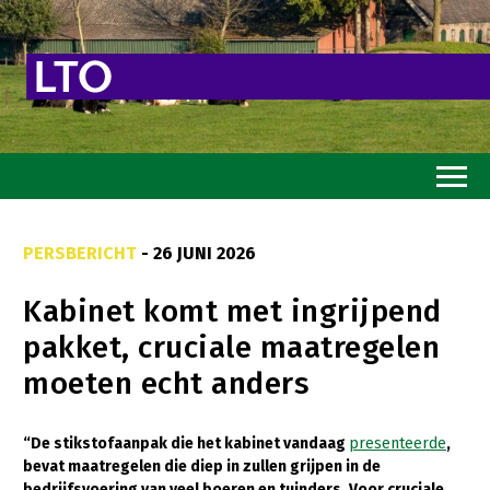
Home
PERSBERICHT
- 26 JUNI 2026
Toekomstvisie
Kabinet komt met ingrijpend
Goed eten
pakket, cruciale maatregelen
Mooi groen
moeten echt anders
Sterk ondernemerschap
Transitiepaden
“De stikstofaanpak die het kabinet vandaag
presenteerde
,
bevat maatregelen die diep in zullen grijpen in de
Thema’s
bedrijfsvoering van veel boeren en tuinders. Voor cruciale