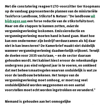
Onderwerpen
Met die constatering reageert LTO-voorzitter Ger Koopmans
Konijnenhouderij
Bollenteelt
Vrouw en Bedrijf
Nieuws
op de vandaag gepresenteerde plannen van de ministeriële
Melkveehouderij
Bomen, vaste planten en zomerbloemen
Taskforce Landbouw, Stikstof & Natuur: “De landbouw
wil
Nieuwsabonnement
bijdragen aan
een forse reductie van de stikstofuitstoot.
Paardenhouderij
Fruitteelt
Maar om die stappen te kunnen zetten,
móet
de
Webinars
vergunningverlening loskomen. Emissiereductie en
Pluimveehouderij
Glastuinbouw
vergunningverlening moeten hand in hand gaan. Want hoe
Over LTO
Schapenhouderij
Paddenstoelen
kan een ondernemer zijn bedrijf verduurzamen als hij daar
niet in kan investeren? De Kamerbrief maakt niet duidelijk
LTO Nederland
Varkenshouderij
Vollegrondsgroente
wanneer vergunningverlening daadwerkelijk vrijkomt. Terwijl
de doelen voor 2035 vaststaan, – en de sector daaraan
Mensen
Vleesveehouderij
gehouden wordt. Het kabinet kiest ervoor de rekenkundige
Jaarverslag 2023
Bestuur en Directie
ondergrens pas eind volgend jaar in te voeren, en omkleed
dat met beheersmaatregelen waarvan onduidelijk is wat ze
Vacatures
Medewerkers
voor de landbouw betekenen. Het tempo van de
vergunningverlening moet omhoog, er moet nog veel
Pers
Vakgroepbestuurders
onduidelijkheid worden weggenomen en een aantal
Contact
voorstellen moet echt worden ingetrokken en veranderd.”
Niemand is gehouden aan het onmogelijke