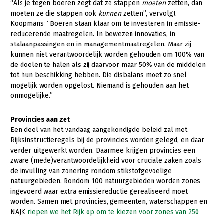
“Als je tegen boeren zegt dat ze stappen
moeten
zetten, dan
moeten ze die stappen ook
kunnen
zetten”, vervolgt
Koopmans: “Boeren staan klaar om te investeren in emissie-
reducerende maatregelen. In bewezen innovaties, in
stalaanpassingen en in management­maatregelen. Maar zij
kunnen niet verantwoordelijk worden gehouden om 100% van
de doelen te halen als zij daarvoor maar 50% van de middelen
tot hun beschikking hebben. Die disbalans moet zo snel
mogelijk worden opgelost. Niemand is gehouden aan het
onmogelijke.”
Provincies aan zet
Een deel van het vandaag aangekondigde beleid zal met
Rijksinstructieregels bij de provincies worden gelegd, en daar
verder uitgewerkt worden. Daarmee krijgen provincies een
zware (mede)­verantwoordelijkheid voor cruciale zaken zoals
de invulling van zonering rondom stikstofgevoelige
natuurgebieden. Rondom 100 natuurgebieden worden zones
ingevoerd waar extra emissiereductie gerealiseerd moet
worden. Samen met provincies, gemeenten, waterschappen en
NAJK
riepen we het Rijk op om te kiezen voor zones van 250