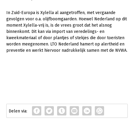
Over LTO
In Zuid-Europa is Xylella al aangetroffen, met vergaande
LTO Nederland
gevolgen voor o.a. olijfboomgaarden. Hoewel Nederland op dit
Mensen
moment Xylella-vrij is, is de vrees groot dat het alsnog
binnenkomt. Dit kan via import van veredelings- en
Jaarverslag 2023
Bestuur en Directie
kweekmateriaal of door plantjes of stekjes die door toeristen
worden meegenomen. LTO Nederland hamert op alertheid en
Vacatures
Medewerkers
preventie en werkt hiervoor nadrukkelijk samen met de NVWA.
Pers
Vakgroepbestuurders
Contact