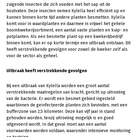
zuigende insecten die zich voeden met het sap uit de
Gezonde planten
houtvaten. Deze insecten nemen Xylella heel efficiënt op en
kunnen binnen korte tijd andere planten besmetten. Xylella
Gezonde dieren
komt voor in waardplanten en daarmee in vrijwel het gehele
boomkwekerijsortiment, een aantal vaste planten en kuip- en
Natuur, klimaat en energie
potplanten. Als een besmette plant op een kwekerijbedrijf
binnen komt, kan er op korte termijn een uitbraak ontstaan. Dit
Bodem en water
heeft verstrekkende gevolgen voor zowel de kweker zelf als
Platteland en omgeving
voor de sector als geheel.
Mens, ondernemerschap en onderwijs
Uitbraak heeft verstrekkende gevolgen
Internationaal
Bij een uitbraak van Xylella worden een groot aantal
Sectoren
verstrekkende maatregelen van kracht, gericht op uitroeiing
van de bacterie. Er wordt een besmet gebied ingesteld
Dier
waarbinnen de geïnfecteerde planten zich bevinden, met een
bufferzone van 2,5 kilometer. Deze kan vijf jaar in stand
Plant
Biologische Landbouw
gehouden worden, tenzij uitroeiing mogelijk is en goed
Geitenhouderij
Akkerbouw
uitgevoerd wordt. In dat geval moet aan een aantal
voorwaarden worden voldaan, waaronder intensieve monitoring
Kalverhouderij
Biologische Landbouw