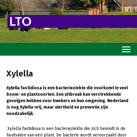
Home
Xylella
Toekomstvisie
Xylella fastidiosa is een bacterieziekte die voorkomt in veel
Goed eten
boom- en plantsoorten. Een uitbraak kan verstrekkende
Mooi groen
gevolgen hebben voor kwekers en hun omgeving. Nederland
is nog Xylella-vrij, maar alertheid en preventie zijn
Sterk ondernemerschap
noodzakelijk.
Transitiepaden
Xylella fastidiosa is een bacterieziekte die zich bevindt in de
houtvaten van een plant. De bacterie wordt veroorzaakt door
Thema’s