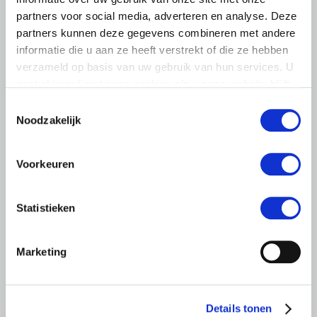
6 AUGUSTUS 2026
partners voor social media, adverteren en analyse. Deze
Nieuwe LTO-directeur bezoekt de
partners kunnen deze gegevens combineren met andere
multifunctionele landbouw
informatie die u aan ze heeft verstrekt of die ze hebben
De nieuwe directeur van LTO Nederland, Coen van
verzameld op basis van uw gebruik van hun services. U
Rooyen, maakte afgelopen vrijdag kennis met de
gaat akkoord met onze cookies als u onze website blijft
vakgroep en de multifunctionele landbouw bij
gebruiken.
Toestemmingsselectie
zorgtuinderij Tuin de Es in Haaren (NB).
Noodzakelijk
Lees meer
Voorkeuren
Statistieken
Marketing
Details tonen