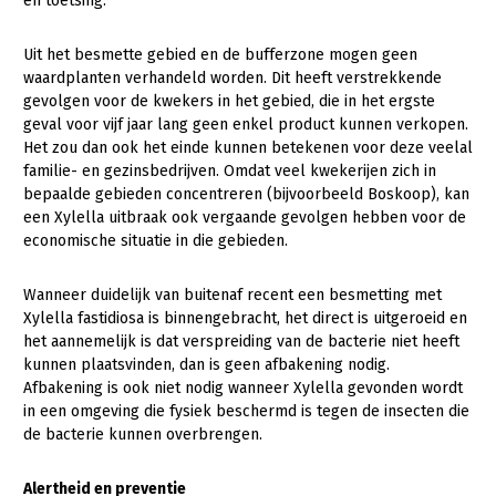
en toetsing.
Konijnenhouderij
Bollenteelt
Uit het besmette gebied en de bufferzone mogen geen
Melkveehouderij
Bomen, vaste planten en zomerbloemen
waardplanten verhandeld worden. Dit heeft verstrekkende
gevolgen voor de kwekers in het gebied, die in het ergste
Paardenhouderij
Fruitteelt
geval voor vijf jaar lang geen enkel product kunnen verkopen.
Het zou dan ook het einde kunnen betekenen voor deze veelal
Pluimveehouderij
Glastuinbouw
familie- en gezinsbedrijven. Omdat veel kwekerijen zich in
Schapenhouderij
Paddenstoelen
bepaalde gebieden concentreren (bijvoorbeeld Boskoop), kan
een Xylella uitbraak ook vergaande gevolgen hebben voor de
Varkenshouderij
Vollegrondsgroente
economische situatie in die gebieden.
Multifunctionele landbouw
Vleesveehouderij
Wanneer duidelijk van buitenaf recent een besmetting met
Multifunctioneel
Xylella fastidiosa is binnengebracht, het direct is uitgeroeid en
Onderwerpen
het aannemelijk is dat verspreiding van de bacterie niet heeft
Vrouw en Bedrijf
kunnen plaatsvinden, dan is geen afbakening nodig.
Nieuws
Afbakening is ook niet nodig wanneer Xylella gevonden wordt
in een omgeving die fysiek beschermd is tegen de insecten die
Nieuwsabonnement
de bacterie kunnen overbrengen.
Webinars
Alertheid en preventie