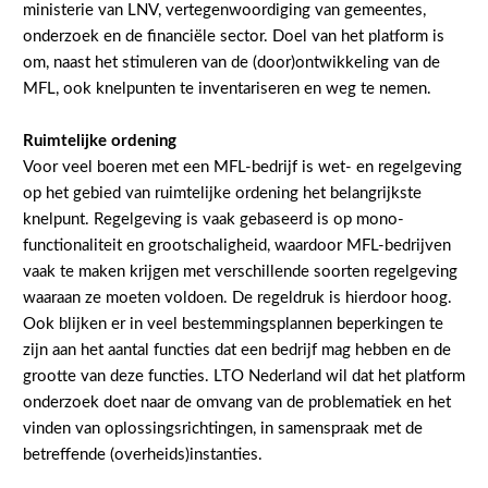
ministerie van LNV, vertegenwoordiging van gemeentes,
Konijnenhouderij
Bollenteelt
Vrouw en Bedrijf
onderzoek en de financiële sector. Doel van het platform is
om, naast het stimuleren van de (door)ontwikkeling van de
Melkveehouderij
Bomen, vaste planten en zomerbloemen
Onderwerpen
MFL, ook knelpunten te inventariseren en weg te nemen.
Paardenhouderij
Fruitteelt
Nieuws
Ruimtelijke ordening
Pluimveehouderij
Glastuinbouw
Voor veel boeren met een MFL-bedrijf is wet- en regelgeving
Nieuwsabonnement
Schapenhouderij
Paddenstoelen
op het gebied van ruimtelijke ordening het belangrijkste
Webinars
knelpunt. Regelgeving is vaak gebaseerd is op mono-
Varkenshouderij
Vollegrondsgroente
functionaliteit en grootschaligheid, waardoor MFL-bedrijven
Over LTO
Vleesveehouderij
vaak te maken krijgen met verschillende soorten regelgeving
waaraan ze moeten voldoen. De regeldruk is hierdoor hoog.
LTO Nederland
Ook blijken er in veel bestemmingsplannen beperkingen te
Mensen
zijn aan het aantal functies dat een bedrijf mag hebben en de
grootte van deze functies. LTO Nederland wil dat het platform
Jaarverslag 2023
Bestuur en Directie
onderzoek doet naar de omvang van de problematiek en het
Vacatures
Medewerkers
vinden van oplossingsrichtingen, in samenspraak met de
betreffende (overheids)instanties.
Pers
Vakgroepbestuurders