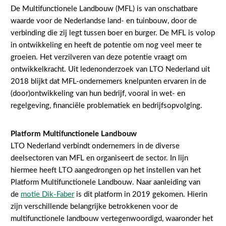
De Multifunctionele Landbouw (MFL) is van onschatbare
Gezonde planten
waarde voor de Nederlandse land- en tuinbouw, door de
verbinding die zij legt tussen boer en burger. De MFL is volop
Gezonde dieren
in ontwikkeling en heeft de potentie om nog veel meer te
Natuur, klimaat en energie
groeien. Het verzilveren van deze potentie vraagt om
ontwikkelkracht. Uit ledenonderzoek van LTO Nederland uit
Bodem en water
2018 blijkt dat MFL-ondernemers knelpunten ervaren in de
Platteland en omgeving
(door)ontwikkeling van hun bedrijf, vooral in wet- en
regelgeving, financiële problematiek en bedrijfsopvolging.
Mens, ondernemerschap en onderwijs
Internationaal
Platform Multifunctionele Landbouw
LTO Nederland verbindt ondernemers in de diverse
Sectoren
deelsectoren van MFL en organiseert de sector. In lijn
Dier
hiermee heeft LTO aangedrongen op het instellen van het
Platform Multifunctionele Landbouw. Naar aanleiding van
Plant
Biologische Landbouw
de
motie Dik-Faber
is dit platform in 2019 gekomen. Hierin
Multifunctionele landbouw
Geitenhouderij
Akkerbouw
zijn verschillende belangrijke betrokkenen voor de
multifunctionele landbouw vertegenwoordigd, waaronder het
Kalverhouderij
Biologische Landbouw
Multifunctioneel