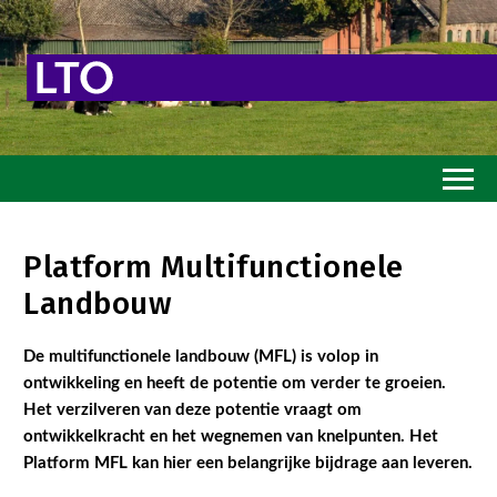
Home
Platform Multifunctionele
Toekomstvisie
Landbouw
Goed eten
De multifunctionele landbouw (MFL) is volop in
Mooi groen
ontwikkeling en heeft de potentie om verder te groeien.
Sterk ondernemerschap
Het verzilveren van deze potentie vraagt om
ontwikkelkracht en het wegnemen van knelpunten. Het
Transitiepaden
Platform MFL kan hier een belangrijke bijdrage aan leveren.
Thema’s