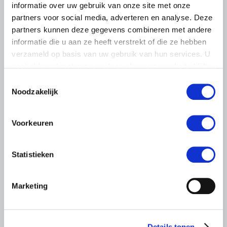
informatie over uw gebruik van onze site met onze
partners voor social media, adverteren en analyse. Deze
partners kunnen deze gegevens combineren met andere
informatie die u aan ze heeft verstrekt of die ze hebben
verzameld op basis van uw gebruik van hun services. U
gaat akkoord met onze cookies als u onze website blijft
gebruiken.
Toestemmingsselectie
Noodzakelijk
Voorkeuren
BELANGRIJKE INFORMATIE
Statistieken
5 AUGUSTUS 2026
Droogte raakt vrijwel alle land- en
Marketing
tuinbouwsectoren
De aanhoudende droogte en hitte zorgen voor
toenemende problemen in de Nederlandse land- en
Details tonen