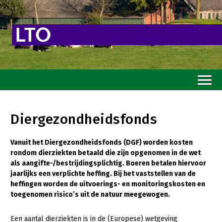
Home
Diergezondheidsfonds
Toekomstvisie
Vanuit het Diergezondheidsfonds (DGF) worden kosten
Goed eten
rondom dierziekten betaald die zijn opgenomen in de wet
Mooi groen
als aangifte-/bestrijdingsplichtig. Boeren betalen hiervoor
jaarlijks een verplichte heffing. Bij het vaststellen van de
Sterk ondernemerschap
heffingen worden de uitvoerings- en monitoringskosten en
toegenomen risico’s uit de natuur meegewogen.
Transitiepaden
Een aantal dierziekten is in de (Europese) wetgeving
Thema’s