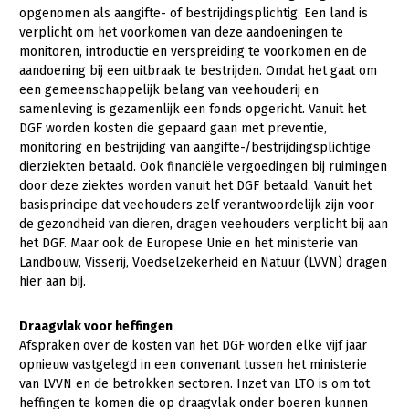
opgenomen als aangifte- of bestrijdingsplichtig. Een land is
Gezonde planten
verplicht om het voorkomen van deze aandoeningen te
monitoren, introductie en verspreiding te voorkomen en de
Gezonde dieren
aandoening bij een uitbraak te bestrijden. Omdat het gaat om
een gemeenschappelijk belang van veehouderij en
Natuur, klimaat en energie
samenleving is gezamenlijk een fonds opgericht. Vanuit het
DGF worden kosten die gepaard gaan met preventie,
Bodem en water
monitoring en bestrijding van aangifte-/bestrijdingsplichtige
Platteland en omgeving
dierziekten betaald. Ook financiële vergoedingen bij ruimingen
door deze ziektes worden vanuit het DGF betaald. Vanuit het
Mens, ondernemerschap en onderwijs
basisprincipe dat veehouders zelf verantwoordelijk zijn voor
de gezondheid van dieren, dragen veehouders verplicht bij aan
Internationaal
het DGF. Maar ook de Europese Unie en het ministerie van
Landbouw, Visserij, Voedselzekerheid en Natuur (LVVN) dragen
Sectoren
hier aan bij.
Dier
Draagvlak voor heffingen
Biologische Landbouw
Afspraken over de kosten van het DGF worden elke vijf jaar
opnieuw vastgelegd in een convenant tussen het ministerie
Geitenhouderij
van LVVN en de betrokken sectoren. Inzet van LTO is om tot
Kalverhouderij
heffingen te komen die op draagvlak onder boeren kunnen