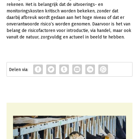
rekenen. Het is belangrijk dat de uitvoerings- en
Konijnenhouderij
monitoringskosten kritisch worden bekeken, zonder dat
daarbij afbreuk wordt gedaan aan het hoge niveau of dat er
Melkveehouderij
onverantwoorde risico’s worden genomen. Daarvoor is het van
belang de risicofactoren voor introductie, via handel, maar ook
Paardenhouderij
vanuit de natuur, zorgvuldig en actueel in beeld te hebben.
Pluimveehouderij
Schapenhouderij
Varkenshouderij
Vleesveehouderij
Plant
Multifunctionele landbouw
Akkerbouw
Biologische Landbouw
Multifunctioneel
Onderwerpen
Bollenteelt
Vrouw en Bedrijf
Nieuws
Bomen, vaste planten en zomerbloemen
Nieuwsabonnement