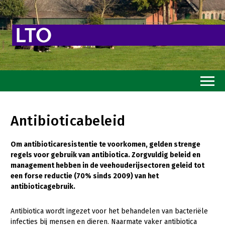
Home
Antibioticabeleid
Toekomstvisie
Om antibioticaresistentie te voorkomen, gelden strenge
Goed eten
regels voor gebruik van antibiotica. Zorgvuldig beleid en
Mooi groen
management hebben in de veehouderijsectoren geleid tot
een forse reductie (70% sinds 2009) van het
Sterk ondernemerschap
antibioticagebruik.
Transitiepaden
Antibiotica wordt ingezet voor het behandelen van bacteriële
infecties bij mensen en dieren. Naarmate vaker antibiotica
Thema’s