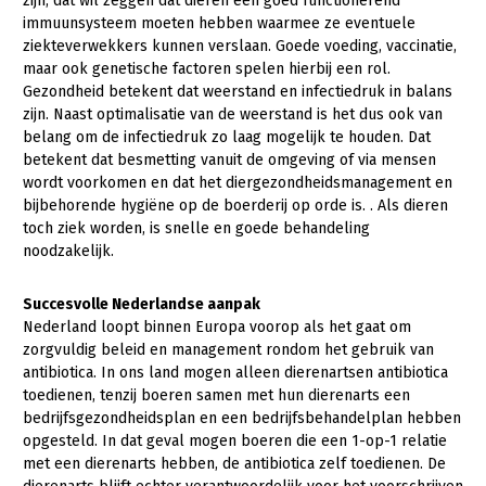
zijn, dat wil zeggen dat dieren een goed functionerend
immuunsysteem moeten hebben waarmee ze eventuele
Konijnenhouderij
ziekteverwekkers kunnen verslaan. Goede voeding, vaccinatie,
maar ook genetische factoren spelen hierbij een rol.
Melkveehouderij
Gezondheid betekent dat weerstand en infectiedruk in balans
Paardenhouderij
zijn. Naast optimalisatie van de weerstand is het dus ook van
belang om de infectiedruk zo laag mogelijk te houden. Dat
Pluimveehouderij
betekent dat besmetting vanuit de omgeving of via mensen
wordt voorkomen en dat het diergezondheidsmanagement en
Schapenhouderij
bijbehorende hygiëne op de boerderij op orde is. . Als dieren
Varkenshouderij
toch ziek worden, is snelle en goede behandeling
noodzakelijk.
Vleesveehouderij
Succesvolle Nederlandse aanpak
Plant
Nederland loopt binnen Europa voorop als het gaat om
Multifunctionele landbouw
Akkerbouw
zorgvuldig beleid en management rondom het gebruik van
antibiotica. In ons land mogen alleen dierenartsen antibiotica
Biologische Landbouw
Multifunctioneel
Onderwerpen
toedienen, tenzij boeren samen met hun dierenarts een
bedrijfsgezondheidsplan en een bedrijfsbehandelplan hebben
Bollenteelt
Vrouw en Bedrijf
opgesteld. In dat geval mogen boeren die een 1-op-1 relatie
Nieuws
Bomen, vaste planten en zomerbloemen
met een dierenarts hebben, de antibiotica zelf toedienen. De
Nieuwsabonnement