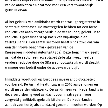
dierenarts blijft echter verantwoordelijk voor het voorschrijven
Fruitteelt
van de antibiotica en daarmee voor een verantwoordelijk
Webinars
gebruik ervan.
Glastuinbouw
Over LTO
Paddenstoelen
Al het gebruik van antibiotica wordt centraal geregistreerd in
sectorale databases. De maatregelen hebben tot een forse
LTO Nederland
Vollegrondsgroente
reductie van antibioticagebruik in de veehouderij geleid. Deze
Mensen
reductie is gerealiseerd op basis van vrijwilligheid en
zelfregulering. Een aantal sectoren heeft sinds 2020 daarom
Jaarverslag 2023
Bestuur en Directie
een definitieve benchmark gekregen van de
Diergeneesmiddelen Autoriteit (SDa). Deze benchmark geeft
Vacatures
Medewerkers
aan dat de sector een acceptabel gebruiksniveau heeft en
verdere reductie door de SDa niet noodzakelijk wordt geacht
Pers
Vakgroepbestuurders
wanneer een bedrijf onder de actiewaarde blijft.
Contact
Inmiddels wordt ook op Europees niveau antibioticabeleid
voorbereid. De Animal Health Law is in 2016 aangenomen en
wordt nu verder uitgewerkt. Op aandringen van Nederland is in
deze verordening veel aandacht voor maatregelen voor
zorgvuldig antibioticagebruik bij dieren. De Nederlandse
aanpak zou hierbij als standaard genomen moeten worden. Op