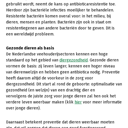
gebruikt wordt, neemt de kans op antibioticaresistentie toe.
Gezonde planten
Hierdoor zijn bacteriële infecties moeilijker te behandelen.
Resistente bacteriën komen overal voor: in het milieu, bij
Gezonde dieren
dieren, mensen en planten. Bacteriën zijn ook in staat om
resistentiegenen aan andere bacteriën door te geven. Dit is
Natuur, klimaat en energie
een wereldwijd probleem.
Bodem en water
Gezonde dieren als basis
Platteland en omgeving
De Nederlandse veehouderijsectoren kennen een hoge
standaard op het gebied van
diergezondheid
. Gezonde dieren
Mens, ondernemerschap en onderwijs
vormen de basis: zij leven langer, kennen een hoger niveau
Internationaal
van dierenwelzijn en hebben geen antibiotica nodig. Preventie
heeft daarom altijd de voorkeur in de zorg voor
diergezondheid. Dit start al rond de geboorte: optimalisatie van
Sectoren
gezondheid (en welzijn) van een drachtig dier en
Dier
vervolgens de juiste zorg voor jonge dieren zal hen ook het
verdere leven weerbaar maken (klik
hier
voor meer informatie
Biologische Landbouw
over jonge dieren).
Geitenhouderij
Daarnaast betekent preventie dat dieren weerbaar moeten
Kalverhouderij