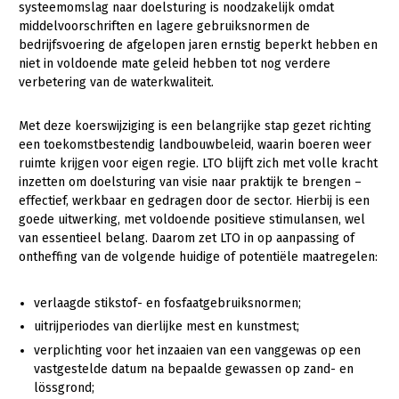
Onderwerpen
systeemomslag naar doelsturing is noodzakelijk omdat
Konijnenhouderij
Bollenteelt
Vrouw en Bedrijf
middelvoorschriften en lagere gebruiksnormen de
Nieuws
bedrijfsvoering de afgelopen jaren ernstig beperkt hebben en
Melkveehouderij
Bomen, vaste planten en zomerbloemen
niet in voldoende mate geleid hebben tot nog verdere
Nieuwsabonnement
verbetering van de waterkwaliteit.
Paardenhouderij
Fruitteelt
Webinars
Pluimveehouderij
Glastuinbouw
Met deze koerswijziging is een belangrijke stap gezet richting
een toekomstbestendig landbouwbeleid, waarin boeren weer
Over LTO
Schapenhouderij
Paddenstoelen
ruimte krijgen voor eigen regie. LTO blijft zich met volle kracht
LTO Nederland
inzetten om doelsturing van visie naar praktijk te brengen –
Varkenshouderij
Vollegrondsgroente
effectief, werkbaar en gedragen door de sector. Hierbij is een
Mensen
Vleesveehouderij
goede uitwerking, met voldoende positieve stimulansen, wel
van essentieel belang. Daarom zet LTO in op aanpassing of
Jaarverslag 2023
Bestuur en Directie
ontheffing van de volgende huidige of potentiële maatregelen:
Vacatures
Medewerkers
verlaagde stikstof- en fosfaatgebruiksnormen;
Pers
Vakgroepbestuurders
uitrijperiodes van dierlijke mest en kunstmest;
Contact
verplichting voor het inzaaien van een vanggewas op een
vastgestelde datum na bepaalde gewassen op zand- en
lössgrond;