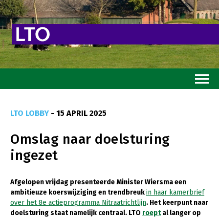
Home
LTO LOBBY
- 15 APRIL 2025
Toekomstvisie
Omslag naar doelsturing
Goed eten
ingezet
Mooi groen
Sterk ondernemerschap
Afgelopen vrijdag presenteerde Minister Wiersma een
ambitieuze koerswijziging en trendbreuk
in haar kamerbrief
Transitiepaden
over het 8e actieprogramma Nitraatrichtlijn
. Het keerpunt naar
doelsturing staat namelijk centraal. LTO
roept
al langer op
Thema’s