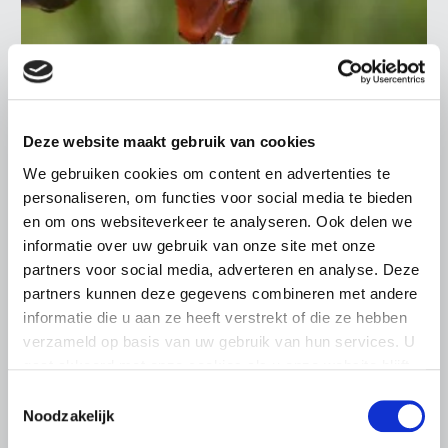
BELANGRIJKE INFORMATIE
Deze website maakt gebruik van cookies
5 AUGUSTUS 2026
We gebruiken cookies om content en advertenties te
Droogte raakt vrijwel alle land- en
personaliseren, om functies voor social media te bieden
tuinbouwsectoren
en om ons websiteverkeer te analyseren. Ook delen we
informatie over uw gebruik van onze site met onze
De aanhoudende droogte en hitte zorgen voor
partners voor social media, adverteren en analyse. Deze
toenemende problemen in de Nederlandse land- en
partners kunnen deze gegevens combineren met andere
tuinbouw. LTO Nederland ziet de gevolgen inmiddels in
informatie die u aan ze heeft verstrekt of die ze hebben
vrijwel alle sectoren terug.
verzameld op basis van uw gebruik van hun services. U
Lees meer
gaat akkoord met onze cookies als u onze website blijft
gebruiken.
Toestemmingsselectie
Noodzakelijk