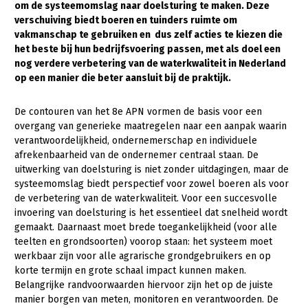
om de systeemomslag naar doelsturing te maken. Deze
verschuiving biedt boeren en tuinders ruimte om
Gezonde planten
vakmanschap te gebruiken en dus zelf acties te kiezen die
Gezonde dieren
het beste bij hun bedrijfsvoering passen, met als doel een
nog verdere verbetering van de waterkwaliteit in Nederland
Natuur, klimaat en energie
op een manier die beter aansluit bij de praktijk.
Bodem en water
De contouren van het 8e APN vormen de basis voor een
Platteland en omgeving
overgang van generieke maatregelen naar een aanpak waarin
verantwoordelijkheid, ondernemerschap en individuele
Mens, ondernemerschap en onderwijs
afrekenbaarheid van de ondernemer centraal staan. De
uitwerking van doelsturing is niet zonder uitdagingen, maar de
Internationaal
systeemomslag biedt perspectief voor zowel boeren als voor
de verbetering van de waterkwaliteit. Voor een succesvolle
Sectoren
invoering van doelsturing is het essentieel dat snelheid wordt
gemaakt. Daarnaast moet brede toegankelijkheid (voor alle
Dier
teelten en grondsoorten) voorop staan: het systeem moet
Plant
Biologische Landbouw
werkbaar zijn voor alle agrarische grondgebruikers en op
korte termijn en grote schaal impact kunnen maken.
Multifunctionele landbouw
Geitenhouderij
Akkerbouw
Belangrijke randvoorwaarden hiervoor zijn het op de juiste
manier borgen van meten, monitoren en verantwoorden. De
Kalverhouderij
Biologische Landbouw
Multifunctioneel