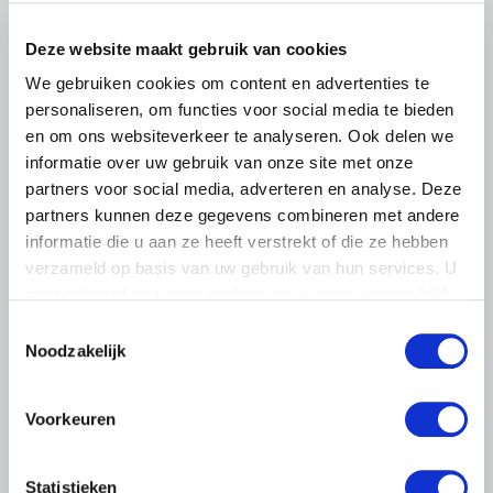
Deze website maakt gebruik van cookies
We gebruiken cookies om content en advertenties te
personaliseren, om functies voor social media te bieden
en om ons websiteverkeer te analyseren. Ook delen we
informatie over uw gebruik van onze site met onze
partners voor social media, adverteren en analyse. Deze
partners kunnen deze gegevens combineren met andere
informatie die u aan ze heeft verstrekt of die ze hebben
verzameld op basis van uw gebruik van hun services. U
gaat akkoord met onze cookies als u onze website blijft
BELANGRIJKE INFORMATIE
gebruiken.
Toestemmingsselectie
6 AUGUSTUS 2026
Noodzakelijk
LTO sluit aan bij demonstratie tegen
dreigende onteigening
Voorkeuren
pluimveehouders
ZLTO, LLTB, LTO Noord en LTO Nederland roepen hun
Statistieken
leden op om op vrijdagochtend 14 augustus massaal naar