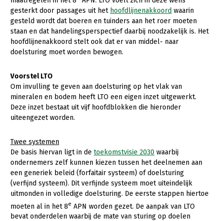
maatregelen in het 8
APN. LTO voelt zich in deze wens
Onderwerpen
gesterkt door passages uit het
hoofdlijnenakkoord
waarin
Konijnenhouderij
Bollenteelt
Vrouw en Bedrijf
gesteld wordt dat boeren en tuinders aan het roer moeten
Nieuws
staan en dat handelingsperspectief daarbij noodzakelijk is. Het
Melkveehouderij
Bomen, vaste planten en zomerbloemen
hoofdlijnenakkoord stelt ook dat er van middel- naar
Nieuwsabonnement
Paardenhouderij
Fruitteelt
doelsturing moet worden bewogen.
Webinars
Pluimveehouderij
Glastuinbouw
Voorstel LTO
Over LTO
Schapenhouderij
Paddenstoelen
Om invulling te geven aan doelsturing op het vlak van
mineralen en bodem heeft LTO een eigen inzet uitgewerkt.
LTO Nederland
Varkenshouderij
Vollegrondsgroente
Deze inzet bestaat uit vijf hoofdblokken die hieronder
uiteengezet worden.
Mensen
Vleesveehouderij
Jaarverslag 2023
Bestuur en Directie
Twee systemen
De basis hiervan ligt in de
toekomstvisie 2030
waarbij
Vacatures
Medewerkers
ondernemers zelf kunnen kiezen tussen het deelnemen aan
Pers
Vakgroepbestuurders
een generiek beleid (forfaitair systeem) of doelsturing
(verfijnd systeem). Dit verfijnde systeem moet uiteindelijk
Contact
uitmonden in volledige doelsturing. De eerste stappen hiertoe
e
moeten al in het 8
APN worden gezet. De aanpak van LTO
bevat onderdelen waarbij de mate van sturing op doelen