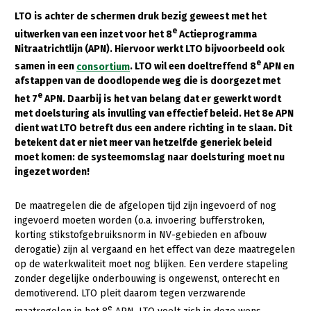
LTO is achter de schermen druk bezig geweest met het
Gezonde planten
e
uitwerken van een inzet voor het 8
Actieprogramma
Nitraatrichtlijn (APN). Hiervoor werkt LTO bijvoorbeeld ook
Gezonde dieren
e
samen in een
consortium
. LTO wil een doeltreffend 8
APN en
Natuur, klimaat en energie
afstappen van de doodlopende weg die is doorgezet met
e
het 7
APN. Daarbij is het van belang dat er gewerkt wordt
Bodem en water
met doelsturing als invulling van effectief beleid. Het 8e APN
Platteland en omgeving
dient wat LTO betreft dus een andere richting in te slaan. Dit
betekent dat er niet meer van hetzelfde generiek beleid
Mens, ondernemerschap en onderwijs
moet komen: de systeemomslag naar doelsturing moet nu
ingezet worden!
Internationaal
Sectoren
De maatregelen die de afgelopen tijd zijn ingevoerd of nog
ingevoerd moeten worden (o.a. invoering bufferstroken,
Dier
korting stikstofgebruiksnorm in NV-gebieden en afbouw
derogatie) zijn al vergaand en het effect van deze maatregelen
Plant
Biologische Landbouw
op de waterkwaliteit moet nog blijken. Een verdere stapeling
zonder degelijke onderbouwing is ongewenst, onterecht en
Multifunctionele landbouw
Geitenhouderij
Akkerbouw
demotiverend. LTO pleit daarom tegen verzwarende
Kalverhouderij
Biologische Landbouw
Multifunctioneel
e