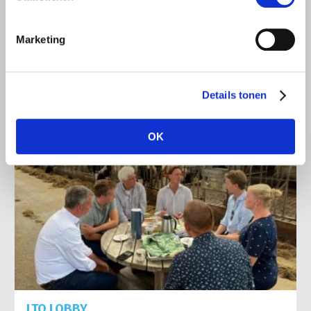
het voorplein van het provinciehuis in Den Bosch te
komen…
Marketing
Lees meer
Details tonen
OK
LTO LOBBY