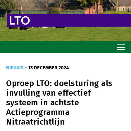
Home
NIEUWS
- 13 DECEMBER 2024
Toekomstvisie
Oproep LTO: doelsturing als
Goed eten
invulling van effectief
Mooi groen
systeem in achtste
Sterk ondernemerschap
Actieprogramma
Transitiepaden
Nitraatrichtlijn
Thema’s