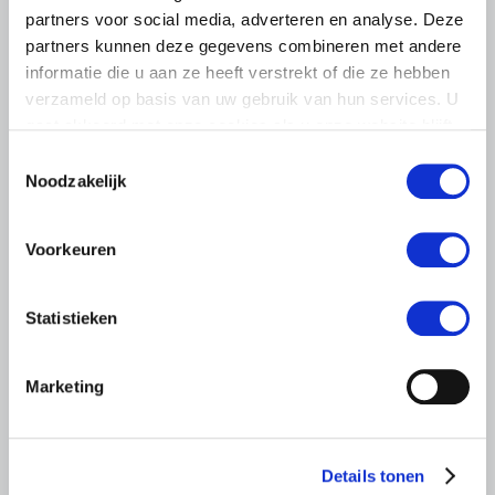
partners voor social media, adverteren en analyse. Deze
partners kunnen deze gegevens combineren met andere
informatie die u aan ze heeft verstrekt of die ze hebben
verzameld op basis van uw gebruik van hun services. U
gaat akkoord met onze cookies als u onze website blijft
gebruiken.
Toestemmingsselectie
Noodzakelijk
NIEUWS
5 DECEMBER 2019
Voorkeuren
Beleidsregels stikstof provincie en
Rijk
Statistieken
Het kabinet en de provincies hebben op 4 december
2019 herzien beleid gepresenteerd rond de
Marketing
stikstofimpasse. LTO Nederland legt de resultaten van de
stikstoflobby binnenkort aan…
Lees meer
Details tonen