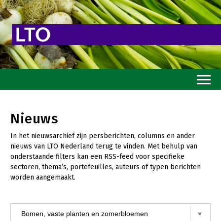
Home
Nieuws
Toekomstvisie
In het nieuwsarchief zijn persberichten, columns en ander
Goed eten
nieuws van LTO Nederland terug te vinden. Met behulp van
onderstaande filters kan een RSS-feed voor specifieke
Mooi groen
sectoren, thema’s, portefeuilles, auteurs of typen berichten
worden aangemaakt.
Sterk ondernemerschap
Transitiepaden
Thema’s