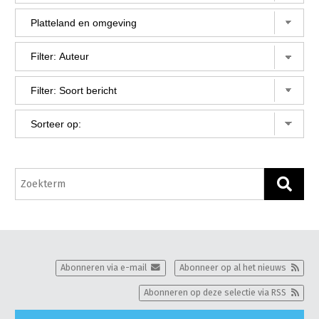
Gezonde planten
Gezonde dieren
Natuur, klimaat en energie
Bodem en water
Platteland en omgeving
Mens, ondernemerschap en onderwijs
Internationaal
Sectoren
Dier
Plant
Biologische Landbouw
Abonneren via e-mail
Abonneer op al het nieuws
Multifunctionele landbouw
Geitenhouderij
Akkerbouw
Abonneren op deze selectie via RSS
Kalverhouderij
Biologische Landbouw
Multifunctioneel