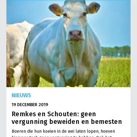
Onderwerpen
Konijnenhouderij
Bollenteelt
Vrouw en Bedrijf
Nieuws
Melkveehouderij
Bomen, vaste planten en zomerbloemen
Nieuwsabonnement
Paardenhouderij
Fruitteelt
Webinars
Pluimveehouderij
Glastuinbouw
Over LTO
Schapenhouderij
Paddenstoelen
LTO Nederland
Varkenshouderij
Vollegrondsgroente
Mensen
Vleesveehouderij
Jaarverslag 2023
Bestuur en Directie
NIEUWS
Vacatures
Medewerkers
19 DECEMBER 2019
Pers
Vakgroepbestuurders
Remkes en Schouten: geen
Contact
vergunning beweiden en bemesten
Boeren die hun koeien in de wei laten lopen, hoeven