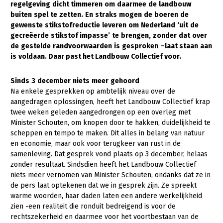
rege
l
gev
i
ng
d
i
c
h
t t
i
mm
eren
o
m
daar
m
ee
de
l
andbou
w
bu
i
ten
spe
l
te
ze
tt
en
.
En
s
t
raks
m
ogen
de
boeren
de
Gezonde planten
ge
w
enste
s
ti
ks
t
o
f
reduc
ti
e
l
everen
o
m
N
eder
l
and
‘
u
i
t
de
Gezonde dieren
gecreëerde
st
i
k
s
to
f
i
m
passe’
te
brengen
,
zonder
da
t
over
de
ges
t
e
l
de
randvoor
w
aarden
i
s
gesproken
–
l
aa
t
s
t
aan
aan
Natuur, klimaat en energie
i
s
v
o
l
daan
.
Daar pa
s
t
h
e
t
L
andbou
w
Co
ll
ec
t
i
e
f
v
oor
.
Bodem en water
S
i
nd
s
3
d
ec
e
m
ber
n
i
e
t
s
m
eer
gehoor
d
Platteland en omgeving
Na enkele gesprekken op ambtelijk niveau over de
aangedragen oplossingen, heeft het Landbouw Collectief krap
Mens, ondernemerschap en onderwijs
twee weken geleden aangedrongen op een overleg met
Minister Schouten, om knopen door te hakken, duidelijkheid te
Internationaal
scheppen en tempo te maken. Dit alles in belang van natuur
en economie, maar ook voor terugkeer van rust in de
Sectoren
samenleving. Dat gesprek vond plaats op 3 december, helaas
zonder resultaat. Sindsdien heeft het Landbouw Collectief
Dier
niets meer vernomen van Minister Schouten, ondanks dat ze in
Biologische Landbouw
de pers laat optekenen dat we in gesprek zijn. Ze spreekt
warme woorden, haar daden laten een andere werkelijkheid
Geitenhouderij
zien -een realiteit die ronduit bedreigend is voor de
rechtszekerheid en daarmee voor het voortbestaan van de
Kalverhouderij