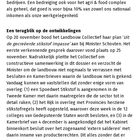
bedrijven. Een bedreiging ook voor het agri & food complex
Konijnenhouderij
als geheel, dat goed is voor bijna 10% van zowel ons nationaal
inkomen als onze werkgelegenheid.
Melkveehouderij
Een
t
e
rugb
l
i
k
op
d
e
ont
w
i
kk
e
l
i
ng
e
n
Paardenhouderij
Op 20 november bood het Landbouw Collectief haar plan ‘
U
it
Pluimveehouderij
de
gecreëerde
s
ti
ks
t
o
f
i
m
pass
e
’
aan bij Minister Schouten. Het
eerste verkennende gesprek daarover vond plaats op 25
Schapenhouderij
november. Nadrukkelijk pleitte het Collectief om
constructieve samenwerking in dit dossier en verzocht de
Varkenshouderij
Minister om de landbouw niet nogmaals te verrassen met
Vleesveehouderij
besluiten en Kamerbrieven waarin de landbouw niet is gekend.
Vandaag kunnen we vaststellen dat zonder enige vorm van
Plant
overleg: (1) een Spoedwet Stikstof is aangenomen in de
Tweede Kamer met daarin maatregelen die de sector tot in
Akkerbouw
detail raken, (2) het Rijk in overleg met Provincies herziene
stikstofregels heeft opgesteld, waarover deze week in de 12
Biologische Landbouw
colleges van Gedeputeerde Staten wordt besloten, en (3) in de
Bollenteelt
Kamerbrief van 4 december is aangekondigd dat het Kabinet
binnenkort besluit over het zogenaamd ‘extern salderen’ met
Bomen, vaste planten en zomerbloemen
daarin inname van productierechten. Dit alles zonder dat er