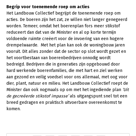
B
egr
i
p
v
oor
to
e
n
e
m
e
nd
e
ro
e
p
o
m
a
c
t
i
es
LTO Nederland
Het Landbouw Collectief begrijpt de toenemende roep om
Mensen
acties. De boeren zijn het zat, ze willen niet langer genegeerd
worden. Temeer, omdat het boerenplan fors meer stikstof
Jaarverslag 2023
Bestuur en Directie
reduceert dan dat van de Minister en al op korte termijn
voldoende ruimte creëert voor de invoering van een hogere
Vacatures
Medewerkers
drempelwaarde. Met het plan kan ook de woningbouw jaren
vooruit. Dit alles zonder dat de sector op slot wordt gezet en
Pers
Vakgroepbestuurders
het voortbestaan van boerenbedrijven onnodig wordt
Contact
bedreigd. Bedrijven die in generaties zijn opgebouwd door
hard werkende boerenfamilies, die met hart en ziel werken
aan gezond en veilig voedsel voor ons allemaal, met oog voor
dier, plant, natuur en milieu. Het Landbouw Collectief roept de
Minister dan ook nogmaals op om met het ingediende plan
‘Uit
de gecreëerde stikstof impasse’
als uitgangspunt snel tot een
breed gedragen en praktisch uitvoerbare overeenkomst te
komen.