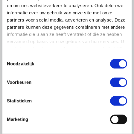
en om ons websiteverkeer te analyseren. Ook delen we
informatie over uw gebruik van onze site met onze
BELANGRIJKE INFORMATIE
partners voor social media, adverteren en analyse. Deze
partners kunnen deze gegevens combineren met andere
6 AUGUSTUS 2026
informatie die u aan ze heeft verstrekt of die ze hebben
LTO sluit aan bij demonstratie tegen
verzameld op basis van uw gebruik van hun services. U
dreigende onteigening
gaat akkoord met onze cookies als u onze website blijft
pluimveehouders
gebruiken.
Toestemmingsselectie
ZLTO, LLTB, LTO Noord en LTO Nederland roepen hun
Noodzakelijk
leden op om op vrijdagochtend 14 augustus massaal naar
het voorplein van het provinciehuis in Den Bosch te
komen…
Voorkeuren
Lees meer
Statistieken
Marketing