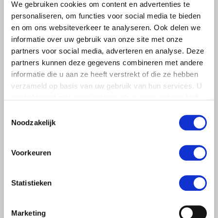
We gebruiken cookies om content en advertenties te
personaliseren, om functies voor social media te bieden
en om ons websiteverkeer te analyseren. Ook delen we
informatie over uw gebruik van onze site met onze
partners voor social media, adverteren en analyse. Deze
partners kunnen deze gegevens combineren met andere
informatie die u aan ze heeft verstrekt of die ze hebben
verzameld op basis van uw gebruik van hun services. U
gaat akkoord met onze cookies als u onze website blijft
IN DE MEDIA
gebruiken.
Toestemmingsselectie
6 JANUARI 2020
Noodzakelijk
‘Perspectief voor brede
weersverzekering verbetert’
Voorkeuren
De brede weersverzekering is aantrekkelijker geworden.
Akkerbouwers doen er goed aan de mogelijkheden te
Statistieken
bekijken, aldus Jaap van Wenum, voorzitter van de
vakgroep Akkerbouw…
Lees meer
Marketing