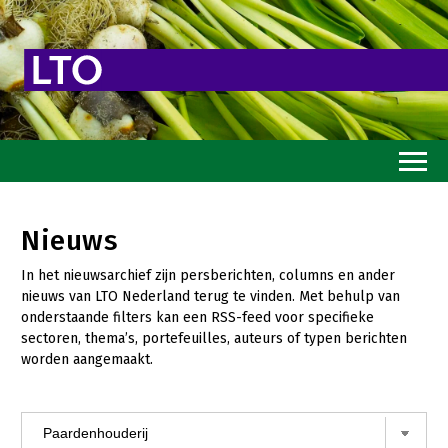
Home
Nieuws
Toekomstvisie
In het nieuwsarchief zijn persberichten, columns en ander
Goed eten
nieuws van LTO Nederland terug te vinden. Met behulp van
onderstaande filters kan een RSS-feed voor specifieke
Mooi groen
sectoren, thema’s, portefeuilles, auteurs of typen berichten
worden aangemaakt.
Sterk ondernemerschap
Transitiepaden
Thema’s