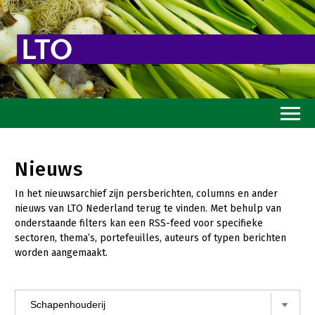
Home
Nieuws
Toekomstvisie
In het nieuwsarchief zijn persberichten, columns en ander
Goed eten
nieuws van LTO Nederland terug te vinden. Met behulp van
onderstaande filters kan een RSS-feed voor specifieke
Mooi groen
sectoren, thema’s, portefeuilles, auteurs of typen berichten
worden aangemaakt.
Sterk ondernemerschap
Transitiepaden
Thema’s