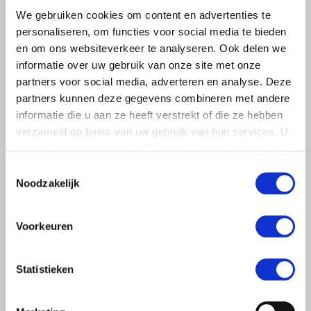
We gebruiken cookies om content en advertenties te
personaliseren, om functies voor social media te bieden
en om ons websiteverkeer te analyseren. Ook delen we
informatie over uw gebruik van onze site met onze
partners voor social media, adverteren en analyse. Deze
partners kunnen deze gegevens combineren met andere
informatie die u aan ze heeft verstrekt of die ze hebben
verzameld op basis van uw gebruik van hun services. U
gaat akkoord met onze cookies als u onze website blijft
NIEUWS
gebruiken.
Toestemmingsselectie
Noodzakelijk
26 NOVEMBER 2019
‘Dit is ons Antwoord’:
achterbanconsultatie
Voorkeuren
Klimaatakkoord
In juni werd het kabinetsvoorstel voor een
Statistieken
klimaatakkoord gepresenteerd. LTO Nederland heeft de
afgelopen maanden haar achterban geconsulteerd over
de door het kabinet voor…