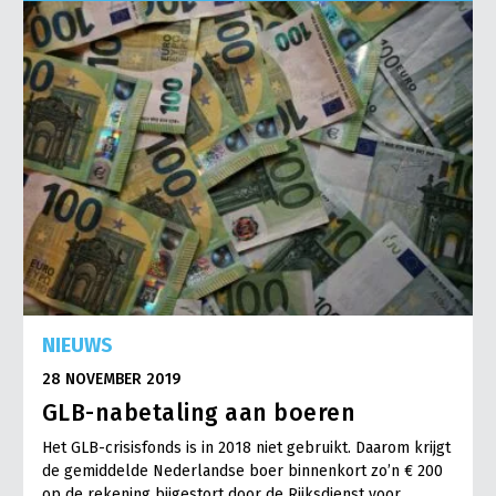
Onderwerpen
Konijnenhouderij
Bollenteelt
Vrouw en Bedrijf
Nieuws
Melkveehouderij
Bomen, vaste planten en zomerbloemen
Nieuwsabonnement
Paardenhouderij
Fruitteelt
Webinars
Pluimveehouderij
Glastuinbouw
Over LTO
Schapenhouderij
Paddenstoelen
LTO Nederland
Varkenshouderij
Vollegrondsgroente
Mensen
Vleesveehouderij
Jaarverslag 2023
Bestuur en Directie
NIEUWS
Vacatures
Medewerkers
28 NOVEMBER 2019
Pers
Vakgroepbestuurders
GLB-nabetaling aan boeren
Contact
Het GLB-crisisfonds is in 2018 niet gebruikt. Daarom krijgt
de gemiddelde Nederlandse boer binnenkort zo’n € 200
op de rekening bijgestort door de Rijksdienst voor