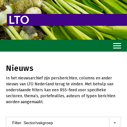
Home
Nieuws
Toekomstvisie
In het nieuwsarchief zijn persberichten, columns en ander
Goed eten
nieuws van LTO Nederland terug te vinden. Met behulp van
onderstaande filters kan een RSS-feed voor specifieke
Mooi groen
sectoren, thema’s, portefeuilles, auteurs of typen berichten
worden aangemaakt.
Sterk ondernemerschap
Transitiepaden
Thema’s