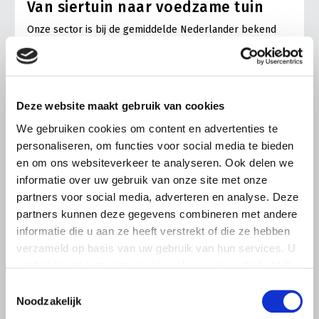
Van siertuin naar voedzame tuin
Onze sector is bij de gemiddelde Nederlander bekend
onder de naam ‘sierteelt’. Een term die in de jaren zestig
gestalte kreeg toen groente- en fruittelers kansen zagen
in het kweken van gewassen om de tuinen op te sieren.
Omdat het om planten gaat vielen, en vallen, ze onder
het lagere btw-tarief. Nu de gemiddelde consument […]
Deze website maakt gebruik van cookies
We gebruiken cookies om content en advertenties te
Lees meer
personaliseren, om functies voor social media te bieden
en om ons websiteverkeer te analyseren. Ook delen we
informatie over uw gebruik van onze site met onze
partners voor social media, adverteren en analyse. Deze
partners kunnen deze gegevens combineren met andere
informatie die u aan ze heeft verstrekt of die ze hebben
verzameld op basis van uw gebruik van hun services. U
gaat akkoord met onze cookies als u onze website blijft
gebruiken.
Toestemmingsselectie
Noodzakelijk