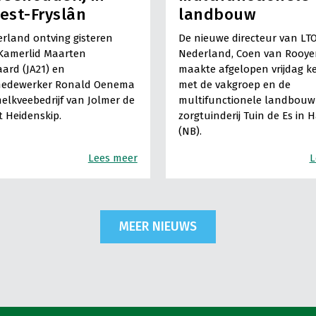
est-Fryslân
landbouw
rland ontving gisteren
De nieuwe directeur van LT
Kamerlid Maarten
Nederland, Coen van Rooye
ard (JA21) en
maakte afgelopen vrijdag k
medewerker Ronald Oenema
met de vakgroep en de
elkveebedrijf van Jolmer de
multifunctionele landbouw 
It Heidenskip.
zorgtuinderij Tuin de Es in 
(NB).
Lees meer
L
MEER NIEUWS