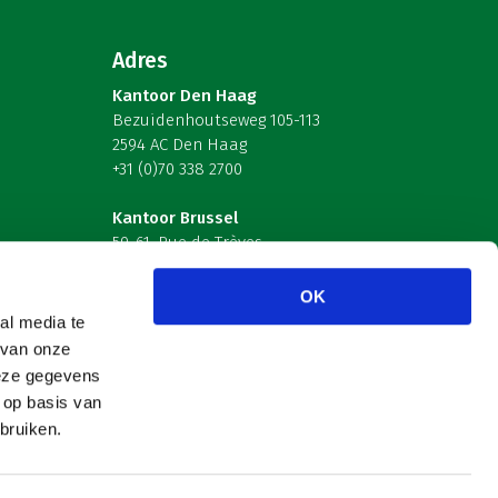
Adres
Kantoor Den Haag
Bezuidenhoutseweg 105-113
2594 AC Den Haag
+31 (0)70 338 2700
Kantoor Brussel
59-61, Rue de Trèves
B-1040 Brussel – België
OK
Volg ons
al media te
 van onze
deze gegevens
 op basis van
bruiken.