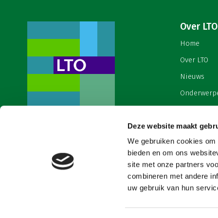
Over LTO
Home
Over LTO
Nieuws
Onderwerp
English
Contact
Deze website maakt gebru
Een ondernemers- en
werkgeversorganisatie met meerwaarde,
We gebruiken cookies om c
Cookies & 
voor een sector met meerwaarde. Dat is
bieden en om ons websitev
Land- en Tuinbouw Organisatie
site met onze partners vo
Nederland (LTO).
combineren met andere inf
uw gebruik van hun service