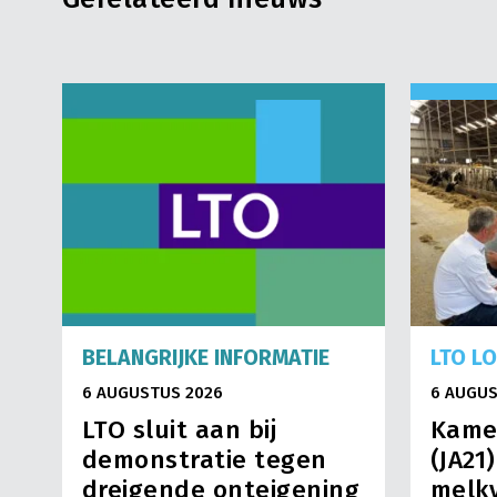
BELANGRIJKE INFORMATIE
LTO L
6 AUGUSTUS 2026
6 AUGUS
LTO sluit aan bij
Kame
demonstratie tegen
(JA21
dreigende onteigening
melkv