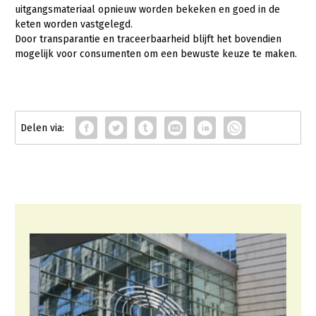
Over LTO
uitgangsmateriaal opnieuw worden bekeken en goed in de
keten worden vastgelegd.
LTO Nederland
Door transparantie en traceerbaarheid blijft het bovendien
mogelijk voor consumenten om een bewuste keuze te maken.
Mensen
Jaarverslag 2023
Bestuur en Directie
Vacatures
Medewerkers
Pers
Vakgroepbestuurders
Contact