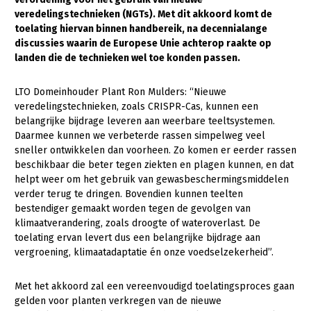
veredelingstechnieken (NGTs). Met dit akkoord komt de
Gezonde planten
toelating hiervan binnen handbereik, na decennialange
discussies waarin de Europese Unie achterop raakte op
Gezonde dieren
landen die de technieken wel toe konden passen.
Natuur, klimaat en energie
LTO Domeinhouder Plant Ron Mulders: “Nieuwe
Bodem en water
veredelingstechnieken, zoals CRISPR-Cas, kunnen een
belangrijke bijdrage leveren aan weerbare teeltsystemen.
Platteland en omgeving
Daarmee kunnen we verbeterde rassen simpelweg veel
Mens, ondernemerschap en onderwijs
sneller ontwikkelen dan voorheen. Zo komen er eerder rassen
beschikbaar die beter tegen ziekten en plagen kunnen, en dat
Internationaal
helpt weer om het gebruik van gewasbeschermingsmiddelen
verder terug te dringen. Bovendien kunnen teelten
Sectoren
bestendiger gemaakt worden tegen de gevolgen van
klimaatverandering, zoals droogte of wateroverlast. De
Dier
toelating ervan levert dus een belangrijke bijdrage aan
vergroening, klimaatadaptatie én onze voedselzekerheid”.
Plant
Biologische Landbouw
Geitenhouderij
Akkerbouw
Met het akkoord zal een vereenvoudigd toelatingsproces gaan
gelden voor planten verkregen van de nieuwe
Kalverhouderij
Biologische Landbouw