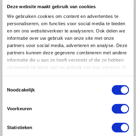
Deze website maakt gebruik van cookies
Lees meer
We gebruiken cookies om content en advertenties te
personaliseren, om functies voor social media te bieden
en om ons websiteverkeer te analyseren. Ook delen we
informatie over uw gebruik van onze site met onze
partners voor social media, adverteren en analyse. Deze
partners kunnen deze gegevens combineren met andere
informatie die u aan ze heeft verstrekt of die ze hebben
verzameld op basis van uw gebruik van hun services. U
gaat akkoord met onze cookies als u onze website blijft
gebruiken.
Toestemmingsselectie
Noodzakelijk
Voorkeuren
LTO LOBBY
Statistieken
6 AUGUSTUS 2026