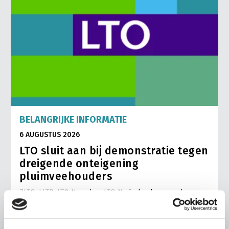
BELANGRIJKE INFORMATIE
6 AUGUSTUS 2026
LTO sluit aan bij demonstratie tegen
dreigende onteigening
pluimveehouders
ZLTO, LLTB, LTO Noord en LTO Nederland roepen hun
leden op om op vrijdagochtend 14 augustus massaal naar
het voorplein van het provinciehuis in Den Bosch te
komen…