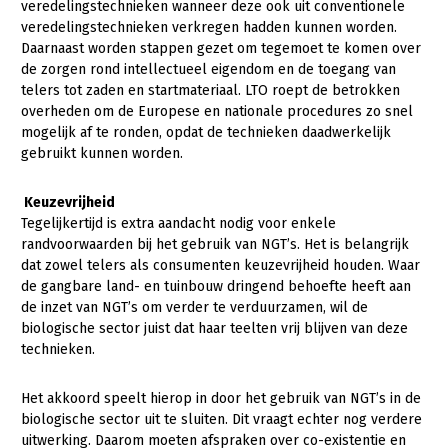
veredelingstechnieken wanneer deze ook uit conventionele
veredelingstechnieken verkregen hadden kunnen worden.
Konijnenhouderij
Bollenteelt
Daarnaast worden stappen gezet om tegemoet te komen over
Melkveehouderij
Bomen, vaste planten en zomerbloemen
de zorgen rond intellectueel eigendom en de toegang van
telers tot zaden en startmateriaal. LTO roept de betrokken
Paardenhouderij
Fruitteelt
overheden om de Europese en nationale procedures zo snel
mogelijk af te ronden, opdat de technieken daadwerkelijk
Pluimveehouderij
Glastuinbouw
gebruikt kunnen worden.
Schapenhouderij
Paddenstoelen
Keuzevrijheid
Varkenshouderij
Vollegrondsgroente
Tegelijkertijd is extra aandacht nodig voor enkele
randvoorwaarden bij het gebruik van NGT’s. Het is belangrijk
Multifunctionele landbouw
Vleesveehouderij
dat zowel telers als consumenten keuzevrijheid houden. Waar
Multifunctioneel
de gangbare land- en tuinbouw dringend behoefte heeft aan
Onderwerpen
de inzet van NGT’s om verder te verduurzamen, wil de
Vrouw en Bedrijf
biologische sector juist dat haar teelten vrij blijven van deze
Nieuws
technieken.
Nieuwsabonnement
Het akkoord speelt hierop in door het gebruik van NGT’s in de
Webinars
biologische sector uit te sluiten. Dit vraagt echter nog verdere
uitwerking. Daarom moeten afspraken over co-existentie en