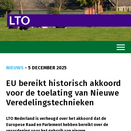
Home
NIEUWS
- 5 DECEMBER 2025
Toekomstvisie
EU bereikt historisch akkoord
Goed eten
voor de toelating van Nieuwe
Mooi groen
Veredelingstechnieken
Sterk ondernemerschap
Transitiepaden
LTO Nederland is verheugd over het akkoord dat de
Europese Raad en Parlement hebben bereikt over de
Thema’s
verordening voor het gebruik van nieuwe