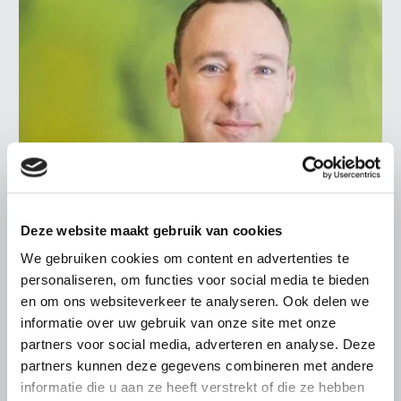
Deze website maakt gebruik van cookies
NIEUWS
We gebruiken cookies om content en advertenties te
personaliseren, om functies voor social media te bieden
18 APRIL 2019
en om ons websiteverkeer te analyseren. Ook delen we
LTO spreekt met Tweede Kamer
informatie over uw gebruik van onze site met onze
over plantgezondheid
partners voor social media, adverteren en analyse. Deze
Op 16 april organiseerde de Tweede Kamer een
partners kunnen deze gegevens combineren met andere
rondetafelgesprek over plantgezondheid. De vaste
informatie die u aan ze heeft verstrekt of die ze hebben
commissie voor LNV nodigde op initiatief van CDA en D66