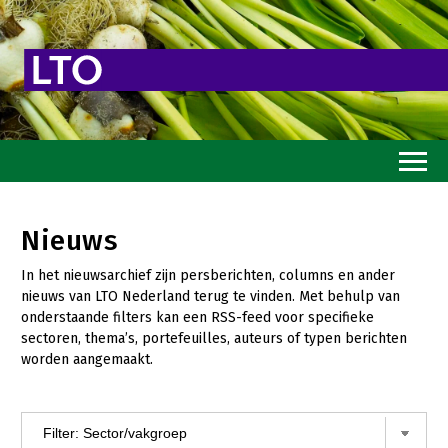
Home
Nieuws
Toekomstvisie
In het nieuwsarchief zijn persberichten, columns en ander
Goed eten
nieuws van LTO Nederland terug te vinden. Met behulp van
onderstaande filters kan een RSS-feed voor specifieke
Mooi groen
sectoren, thema’s, portefeuilles, auteurs of typen berichten
worden aangemaakt.
Sterk ondernemerschap
Transitiepaden
Thema’s