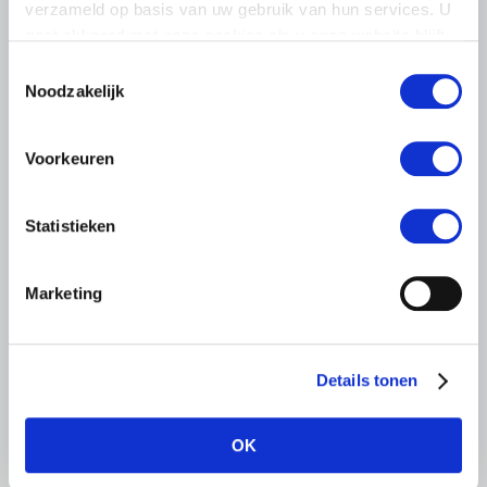
verzameld op basis van uw gebruik van hun services. U
boeren en tuinders…
gaat akkoord met onze cookies als u onze website blijft
Lees meer
gebruiken.
Toestemmingsselectie
Noodzakelijk
Voorkeuren
Statistieken
Marketing
Details tonen
OK
PERSBERICHT