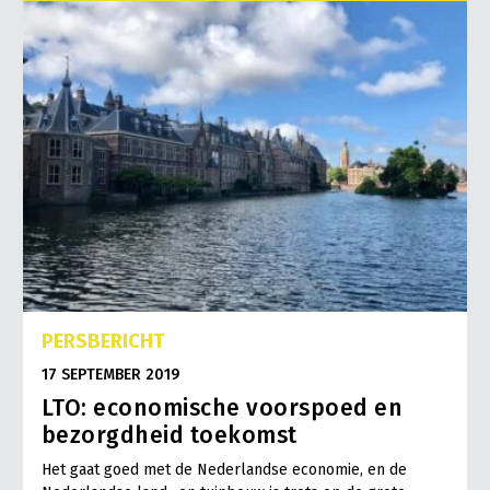
Onderwerpen
Konijnenhouderij
Bollenteelt
Vrouw en Bedrijf
Nieuws
Melkveehouderij
Bomen, vaste planten en zomerbloemen
Nieuwsabonnement
Paardenhouderij
Fruitteelt
Webinars
Pluimveehouderij
Glastuinbouw
Over LTO
Schapenhouderij
Paddenstoelen
LTO Nederland
Varkenshouderij
Vollegrondsgroente
Mensen
Vleesveehouderij
Jaarverslag 2023
Bestuur en Directie
PERSBERICHT
Vacatures
Medewerkers
17 SEPTEMBER 2019
Pers
Vakgroepbestuurders
LTO: economische voorspoed en
Contact
bezorgdheid toekomst
Het gaat goed met de Nederlandse economie, en de