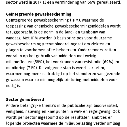
Onderwerpen
sector werd in 2017 al een vermindering van 66% gerealiseerd.
Konijnenhouderij
Bollenteelt
Vrouw en Bedrijf
Nieuws
Geïntegreerde gewasbescherming
Melkveehouderij
Bomen, vaste planten en zomerbloemen
Geïntegreerde gewasbescherming (IPM), waarmee de
Nieuwsabonnement
toepassing van chemische gewasbeschermingsmiddelen wordt
Paardenhouderij
Fruitteelt
teruggebracht, is de norm in de land- en tuinbouw van
Webinars
vandaag. Met IPM worden 8 basisprincipes voor duurzame
Pluimveehouderij
Glastuinbouw
gewasbescherming gecombineerd ingezet om ziekten en
Over LTO
Schapenhouderij
Paddenstoelen
plagen te voorkomen of te beheersen. Ondernemers zetten
vooral in op het gebruik van middelen met weinig
LTO Nederland
Varkenshouderij
Vollegrondsgroente
milieueffecten (58%), het voorkomen van resistentie (69%) en
monitoring (71%). De volgende stap is weerbaar telen,
Mensen
Vleesveehouderij
waarmee nog meer nadruk ligt op het stimuleren van gezonde
Jaarverslag 2023
Bestuur en Directie
gewassen waar zo min mogelijk bijsturing met middelen voor
nodig is.
Vacatures
Medewerkers
Pers
Vakgroepbestuurders
Sector gemotiveerd
Andere belangrijke thema’s in de publicatie zijn biodiversiteit,
Contact
veiligheid, naleving en knelpunten in wet- en regelgeving. Ook
wordt per sector ingezoomd op de resultaten, ambities en
lopende projecten waarmee de milieubelasting verder omlaag