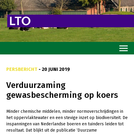
Home
PERSBERICHT
- 20 JUNI 2019
Toekomstvisie
Verduurzaming
Goed eten
gewasbescherming op koers
Mooi groen
Sterk ondernemerschap
Minder chemische middelen, minder normoverschrijdingen in
het oppervlaktewater en een stevige inzet op biodiversiteit. De
Transitiepaden
inspanningen van Nederlandse boeren en tuinders leiden tot
resultaat. Dat blijkt uit de publicatie ‘Duurzame
Thema’s