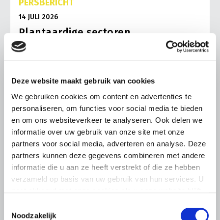
PERSBERICHT
14 JULI 2026
Plantaardige sectoren
ondertekenen hoofdlijnen
Convenant Gewasbescherming
Op 14 juli hebben BO Akkerbouw, Greenports Nederland,
Deze website maakt gebruik van cookies
LTO Nederland en NAJK het Hoofdlijnenconvenant
Gewasbescherming ondertekend. Het convenant helpt
We gebruiken cookies om content en advertenties te
telers om hun teelten verder te verduurzamen én biedt
personaliseren, om functies voor social media te bieden
hun meer rechtszekerheid en langjarig
en om ons websiteverkeer te analyseren. Ook delen we
handelingsperspectief.
informatie over uw gebruik van onze site met onze
Lees meer
partners voor social media, adverteren en analyse. Deze
partners kunnen deze gegevens combineren met andere
informatie die u aan ze heeft verstrekt of die ze hebben
verzameld op basis van uw gebruik van hun services. U
gaat akkoord met onze cookies als u onze website blijft
gebruiken.
Toestemmingsselectie
Noodzakelijk