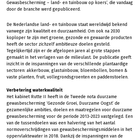
Gewasbescherming – land- en tuinbouw op koers’, die vandaag
door de branche werd gepubliceerd.
Gezonde planten
Gezonde dieren
De Nederlandse land- en tuinbouw staat wereldwijd bekend
vanwege zijn kwaliteit en duurzaamheid. Om ook na 2030
Natuur, klimaat en energie
koploper te zijn met groene, gezonde en gewaarde producten
heeft de sector zichzelf ambitieuze doelen gesteld.
Bodem en water
Tegelijkertijd zijn er de afgelopen jaren al grote stappen
Platteland en omgeving
gemaakt in het verlagen van de milieulast. De publicatie geeft
inzicht in de inspanningen van de verschillende plantaardige
Mens, ondernemerschap en onderwijs
sectoren: akkerbouw, glastuinbouw, bloembollen, bomen &
vaste planten, fruit, vollegrondsgroenten en paddenstoelen.
Internationaal
Verbetering waterkwaliteit
Sectoren
Het kabinet Rutte II heeft in de Tweede nota duurzame
gewasbescherming ‘Gezonde Groei, Duurzame Oogst’ de
Dier
gezamenlijke ambities, doelen en maatregelen voor duurzame
Plant
Biologische Landbouw
gewasbescherming voor de periode 2013-2023 vastgelegd. Een
van de tussendoelen was een halvering van het aantal
Multifunctionele landbouw
Geitenhouderij
Akkerbouw
normoverschrijdingen van gewasbeschermingsmiddelen in het
oppervlaktewater in 2018. Dankzij de inspanningen van de
Kalverhouderij
Biologische Landbouw
Multifunctioneel