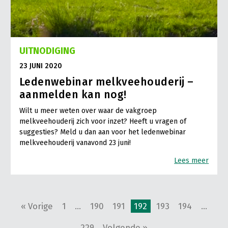
UITNODIGING
23 JUNI 2020
Ledenwebinar melkveehouderij –
aanmelden kan nog!
Wilt u meer weten over waar de vakgroep
melkveehouderij zich voor inzet? Heeft u vragen of
suggesties? Meld u dan aan voor het ledenwebinar
melkveehouderij vanavond 23 juni!
Lees meer
« Vorige
1
…
190
191
192
193
194
…
229
Volgende »