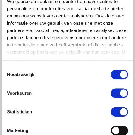
We gebruiken cookies om content en advertenties te
personaliseren, om functies voor social media te bieden
en om ons websiteverkeer te analyseren. Ook delen we
informatie over uw gebruik van onze site met onze
partners voor social media, adverteren en analyse. Deze
partners kunnen deze gegevens combineren met andere
informatie die u aan ze heeft verstrekt of die ze hebben
verzameld op basis van uw gebruik van hun services. U
gaat akkoord met onze cookies als u onze website blijft
gebruiken.
Toestemmingsselectie
Noodzakelijk
NIEUWS
25 JUNI 2020
Voorkeuren
NOW 2.0 steun in de rug werkgevers
om zomer goed door te komen
Statistieken
Vandaag is de regeling NOW 2.0 gepubliceerd. Het
Kabinet kondigde al eerder aan dat het steunpakket met
nog eens 4 maanden zou worden verlengd. Werkgevers
Marketing
met een omzetverlies…