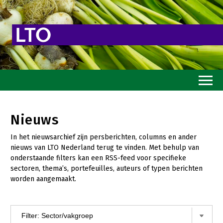
Home
Nieuws
Toekomstvisie
In het nieuwsarchief zijn persberichten, columns en ander
Goed eten
nieuws van LTO Nederland terug te vinden. Met behulp van
onderstaande filters kan een RSS-feed voor specifieke
Mooi groen
sectoren, thema’s, portefeuilles, auteurs of typen berichten
worden aangemaakt.
Sterk ondernemerschap
Transitiepaden
Thema’s