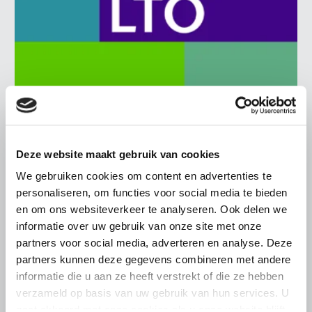
BELANGRIJKE INFORMATIE
6 AUGUSTUS 2026
Deze website maakt gebruik van cookies
LTO sluit aan bij demonstratie tegen
We gebruiken cookies om content en advertenties te
dreigende onteigening
personaliseren, om functies voor social media te bieden
pluimveehouders
en om ons websiteverkeer te analyseren. Ook delen we
informatie over uw gebruik van onze site met onze
ZLTO, LLTB, LTO Noord en LTO Nederland roepen hun
leden op om op vrijdagochtend 14 augustus massaal naar
partners voor social media, adverteren en analyse. Deze
het voorplein van het provinciehuis in Den Bosch te
partners kunnen deze gegevens combineren met andere
komen…
informatie die u aan ze heeft verstrekt of die ze hebben
verzameld op basis van uw gebruik van hun services. U
Lees meer
gaat akkoord met onze cookies als u onze website blijft