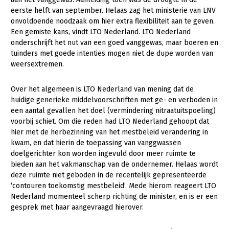
Onderwerpen
eerste helft van september. Helaas zag het ministerie van LNV
Konijnenhouderij
Bollenteelt
Vrouw en Bedrijf
onvoldoende noodzaak om hier extra flexibiliteit aan te geven.
Nieuws
Een gemiste kans, vindt LTO Nederland. LTO Nederland
Melkveehouderij
Bomen, vaste planten en zomerbloemen
onderschrijft het nut van een goed vanggewas, maar boeren en
Nieuwsabonnement
Paardenhouderij
Fruitteelt
tuinders met goede intenties mogen niet de dupe worden van
Webinars
weersextremen.
Pluimveehouderij
Glastuinbouw
Over LTO
Schapenhouderij
Paddenstoelen
Over het algemeen is LTO Nederland van mening dat de
huidige generieke middelvoorschriften met ge- en verboden in
LTO Nederland
Varkenshouderij
Vollegrondsgroente
een aantal gevallen het doel (vermindering nitraatuitspoeling)
voorbij schiet. Om die reden had LTO Nederland gehoopt dat
Mensen
Vleesveehouderij
hier met de herbezinning van het mestbeleid verandering in
Jaarverslag 2023
Bestuur en Directie
kwam, en dat hierin de toepassing van vanggwassen
doelgerichter kon worden ingevuld door meer ruimte te
Vacatures
Medewerkers
bieden aan het vakmanschap van de ondernemer. Helaas wordt
deze ruimte niet geboden in de recentelijk gepresenteerde
Pers
Vakgroepbestuurders
‘contouren toekomstig mestbeleid’. Mede hierom reageert LTO
Contact
Nederland momenteel scherp richting de minister, en is er een
gesprek met haar aangevraagd hierover.