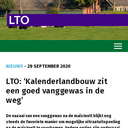
Home
NIEUWS
- 29 SEPTEMBER 2020
Toekomstvisie
LTO: ‘Kalenderlandbouw zit
Goed eten
een goed vanggewas in de
Mooi groen
weg’
Sterk ondernemerschap
Transitiepaden
De nazaai van een vanggewas na de maïsteelt blijkt nog
steeds de favoriete manier om mogelijke nitraatuitspoeling
Thema’s
na de maïsteelt te voorkomen. Andere opties zijn onderzaai,