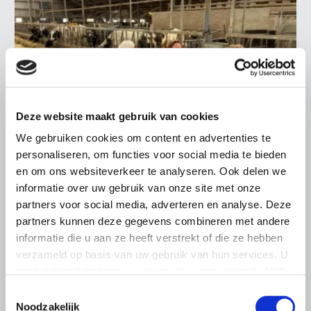
Deze website maakt gebruik van cookies
We gebruiken cookies om content en advertenties te
personaliseren, om functies voor social media te bieden
en om ons websiteverkeer te analyseren. Ook delen we
LTO LOBBY
informatie over uw gebruik van onze site met onze
6 AUGUSTUS 2026
partners voor social media, adverteren en analyse. Deze
partners kunnen deze gegevens combineren met andere
Kamerlid Goudzwaard (JA21)
informatie die u aan ze heeft verstrekt of die ze hebben
bezoekt melkveehouderij in
verzameld op basis van uw gebruik van hun services. U
Súdwest-Fryslân
gaat akkoord met onze cookies als u onze website blijft
LTO Nederland ontving gisteren Tweede Kamerlid
gebruiken.
Toestemmingsselectie
Maarten Goudzwaard (JA21) en beleidsmedewerker
Noodzakelijk