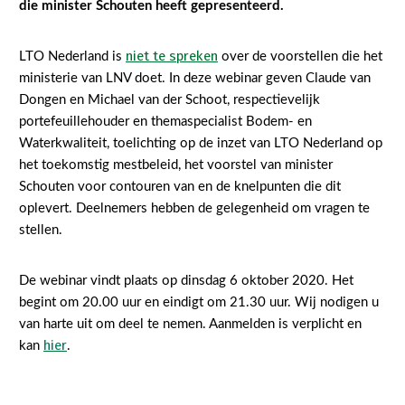
die minister Schouten heeft gepresenteerd.
Gezonde planten
niet te spreken
LTO Nederland is
over de voorstellen die het
Gezonde dieren
ministerie van LNV doet. In deze webinar geven Claude van
Natuur, klimaat en energie
Dongen en Michael van der Schoot, respectievelijk
portefeuillehouder en themaspecialist Bodem- en
Bodem en water
Waterkwaliteit, toelichting op de inzet van LTO Nederland op
Platteland en omgeving
het toekomstig mestbeleid, het voorstel van minister
Schouten voor contouren van en de knelpunten die dit
Mens, ondernemerschap en onderwijs
oplevert. Deelnemers hebben de gelegenheid om vragen te
Internationaal
stellen.
Sectoren
De webinar vindt plaats op dinsdag 6 oktober 2020. Het
Dier
begint om 20.00 uur en eindigt om 21.30 uur. Wij nodigen u
van harte uit om deel te nemen. Aanmelden is verplicht en
Biologische Landbouw
hier
kan
.
Geitenhouderij
Kalverhouderij