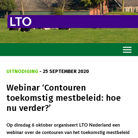
Home
UITNODIGING
- 25 SEPTEMBER 2020
Toekomstvisie
Webinar ‘Contouren
Goed eten
toekomstig mestbeleid: hoe
Mooi groen
nu verder?’
Sterk ondernemerschap
Transitiepaden
Op dinsdag 6 oktober organiseert LTO Nederland een
webinar over de contouren van het toekomstig mestbeleid
Thema’s