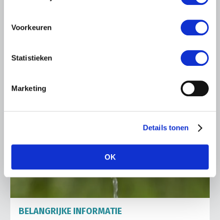
Ronald Oenema op het melkveebedrijf van Jolmer de
Vries in It Heidenskip.
Voorkeuren
Lees meer
Statistieken
Marketing
Details tonen
OK
BELANGRIJKE INFORMATIE