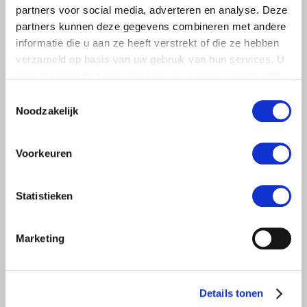
partners voor social media, adverteren en analyse. Deze
partners kunnen deze gegevens combineren met andere
informatie die u aan ze heeft verstrekt of die ze hebben
verzameld op basis van uw gebruik van hun services. U
gaat akkoord met onze cookies als u onze website blijft
gebruiken.
Toestemmingsselectie
Noodzakelijk
NIEUWS
Voorkeuren
23 MAART 2021
Tips bij het veulenen van de merrie
Statistieken
Veulentjes in de wei zijn altijd een mooi gezicht, maar dan
moeten ze eerst nog wel gezond geboren worden.
Marketing
Lees meer
Details tonen