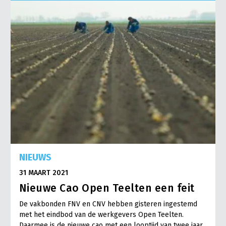
Onderwerpen
Konijnenhouderij
Bollenteelt
Vrouw en Bedrijf
Nieuws
Melkveehouderij
Bomen, vaste planten en zomerbloemen
Nieuwsabonnement
Paardenhouderij
Fruitteelt
Webinars
Pluimveehouderij
Glastuinbouw
Over LTO
Schapenhouderij
Paddenstoelen
LTO Nederland
Varkenshouderij
Vollegrondsgroente
Mensen
Vleesveehouderij
Jaarverslag 2023
Bestuur en Directie
NIEUWS
Vacatures
Medewerkers
31 MAART 2021
Pers
Vakgroepbestuurders
Nieuwe Cao Open Teelten een feit
Contact
De vakbonden FNV en CNV hebben gisteren ingestemd
met het eindbod van de werkgevers Open Teelten.
Daarmee is de nieuwe cao met een looptijd van twee jaar