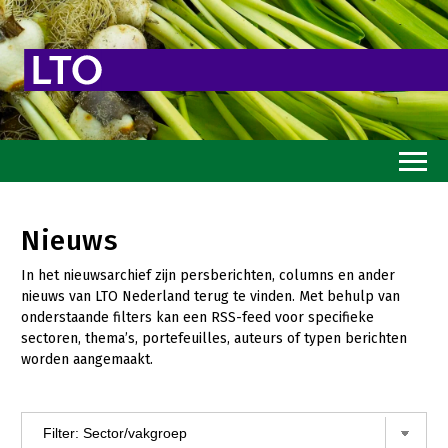
Home
Nieuws
Toekomstvisie
In het nieuwsarchief zijn persberichten, columns en ander
Goed eten
nieuws van LTO Nederland terug te vinden. Met behulp van
onderstaande filters kan een RSS-feed voor specifieke
Mooi groen
sectoren, thema’s, portefeuilles, auteurs of typen berichten
worden aangemaakt.
Sterk ondernemerschap
Transitiepaden
Thema’s