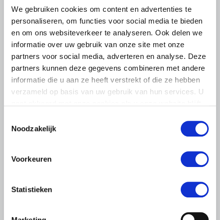
We gebruiken cookies om content en advertenties te
personaliseren, om functies voor social media te bieden
en om ons websiteverkeer te analyseren. Ook delen we
informatie over uw gebruik van onze site met onze
partners voor social media, adverteren en analyse. Deze
partners kunnen deze gegevens combineren met andere
informatie die u aan ze heeft verstrekt of die ze hebben
verzameld op basis van uw gebruik van hun services. U
gaat akkoord met onze cookies als u onze website blijft
NIEUWS
gebruiken.
Toestemmingsselectie
10 MAART 2021
Noodzakelijk
Hoe staat het met
paardentransport na Brexit?
Voorkeuren
We zijn inmiddels twee maanden verder nadat de Brexit
zijn intrede heeft gedaan. Hoog tijd om te peilen wat de
Statistieken
stand van zaken is.
Lees meer
Marketing