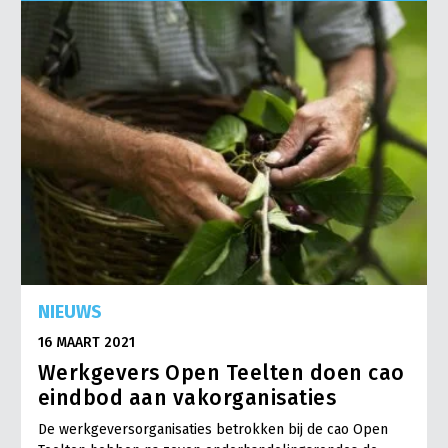
Onderwerpen
Konijnenhouderij
Bollenteelt
Vrouw en Bedrijf
Nieuws
Melkveehouderij
Bomen, vaste planten en zomerbloemen
Nieuwsabonnement
Paardenhouderij
Fruitteelt
Webinars
Pluimveehouderij
Glastuinbouw
Over LTO
Schapenhouderij
Paddenstoelen
LTO Nederland
Varkenshouderij
Vollegrondsgroente
Mensen
Vleesveehouderij
Jaarverslag 2023
Bestuur en Directie
NIEUWS
Vacatures
Medewerkers
16 MAART 2021
Pers
Vakgroepbestuurders
Werkgevers Open Teelten doen cao
Contact
eindbod aan vakorganisaties
De werkgeversorganisaties betrokken bij de cao Open