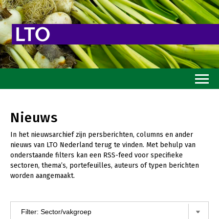
Home
Nieuws
Toekomstvisie
In het nieuwsarchief zijn persberichten, columns en ander
Goed eten
nieuws van LTO Nederland terug te vinden. Met behulp van
onderstaande filters kan een RSS-feed voor specifieke
Mooi groen
sectoren, thema’s, portefeuilles, auteurs of typen berichten
worden aangemaakt.
Sterk ondernemerschap
Transitiepaden
Thema’s