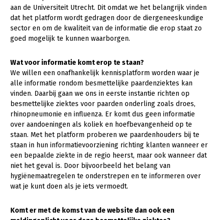
Onderwerpen
aan de Universiteit Utrecht. Dit omdat we het belangrijk vinden
Konijnenhouderij
Bollenteelt
Vrouw en Bedrijf
dat het platform wordt gedragen door de diergeneeskundige
Nieuws
sector en om de kwaliteit van de informatie die erop staat zo
Melkveehouderij
Bomen, vaste planten en zomerbloemen
goed mogelijk te kunnen waarborgen.
Nieuwsabonnement
Paardenhouderij
Fruitteelt
Webinars
Wat voor informatie komt erop te staan?
Pluimveehouderij
Glastuinbouw
We willen een onafhankelijk kennisplatform worden waar je
Over LTO
alle informatie rondom besmettelijke paardenziektes kan
Schapenhouderij
Paddenstoelen
vinden. Daarbij gaan we ons in eerste instantie richten op
LTO Nederland
Varkenshouderij
Vollegrondsgroente
besmettelijke ziektes voor paarden onderling zoals droes,
rhinopneumonie en influenza. Er komt dus geen informatie
Mensen
Vleesveehouderij
over aandoeningen als koliek en hoefbevangenheid op te
staan. Met het platform proberen we paardenhouders bij te
Jaarverslag 2023
Bestuur en Directie
staan in hun informatievoorziening richting klanten wanneer er
Vacatures
Medewerkers
een bepaalde ziekte in de regio heerst, maar ook wanneer dat
niet het geval is. Door bijvoorbeeld het belang van
Pers
Vakgroepbestuurders
hygiënemaatregelen te onderstrepen en te informeren over
wat je kunt doen als je iets vermoedt.
Contact
Komt er met de komst van de website dan ook een