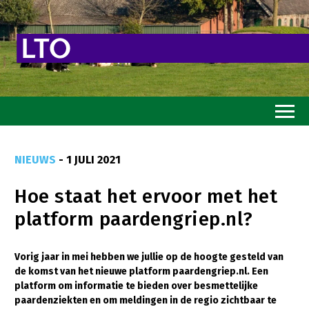
Home
NIEUWS
- 1 JULI 2021
Toekomstvisie
Hoe staat het ervoor met het
Goed eten
platform paardengriep.nl?
Mooi groen
Sterk ondernemerschap
Vorig jaar in mei hebben we jullie op de hoogte gesteld van
de komst van het nieuwe platform paardengriep.nl. Een
Transitiepaden
platform om informatie te bieden over besmettelijke
paardenziekten en om meldingen in de regio zichtbaar te
Thema’s