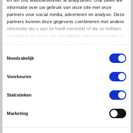
en om ons websiteverkeer te analyseren. Ook delen we
informatie over uw gebruik van onze site met onze
partners voor social media, adverteren en analyse. Deze
ALGEMENE INFORMATIE
partners kunnen deze gegevens combineren met andere
10 AUGUSTUS 2026
informatie die u aan ze heeft verstrekt of die ze hebben
LTO reageert op Uitvoeringswet
verzameld op basis van uw gebruik van hun services. U
Natuurherstelverordening
gaat akkoord met onze cookies als u onze website blijft
gebruiken.
LTO Nederland heeft gereageerd op de consultatie van
Toestemmingsselectie
de Uitvoeringswet Natuurherstelverordening
Noodzakelijk
Natuurherstel moet worden uitgevoerd met oog voor een
vitale economie…
Voorkeuren
Lees meer
Statistieken
Marketing