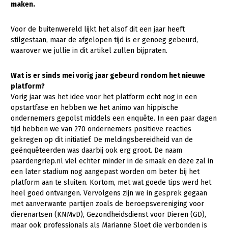
maken.
Gezonde planten
Voor de buitenwereld lijkt het alsof dit een jaar heeft
Gezonde dieren
stilgestaan, maar de afgelopen tijd is er genoeg gebeurd,
waarover we jullie in dit artikel zullen bijpraten.
Natuur, klimaat en energie
Bodem en water
Wat is er sinds mei vorig jaar gebeurd rondom het nieuwe
platform?
Platteland en omgeving
Vorig jaar was het idee voor het platform echt nog in een
opstartfase en hebben we het animo van hippische
Mens, ondernemerschap en onderwijs
ondernemers gepolst middels een enquête. In een paar dagen
Internationaal
tijd hebben we van 270 ondernemers positieve reacties
gekregen op dit initiatief. De meldingsbereidheid van de
Sectoren
geënquêteerden was daarbij ook erg groot. De naam
paardengriep.nl viel echter minder in de smaak en deze zal in
Dier
een later stadium nog aangepast worden om beter bij het
platform aan te sluiten. Kortom, met wat goede tips werd het
Plant
Biologische Landbouw
heel goed ontvangen. Vervolgens zijn we in gesprek gegaan
met aanverwante partijen zoals de beroepsvereniging voor
Multifunctionele landbouw
Geitenhouderij
Akkerbouw
dierenartsen (KNMvD), Gezondheidsdienst voor Dieren (GD),
Kalverhouderij
Biologische Landbouw
Multifunctioneel
maar ook professionals als Marianne Sloet die verbonden is