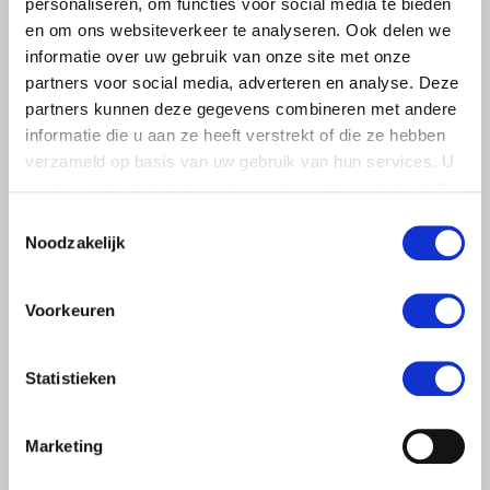
personaliseren, om functies voor social media te bieden
en om ons websiteverkeer te analyseren. Ook delen we
informatie over uw gebruik van onze site met onze
partners voor social media, adverteren en analyse. Deze
partners kunnen deze gegevens combineren met andere
informatie die u aan ze heeft verstrekt of die ze hebben
verzameld op basis van uw gebruik van hun services. U
gaat akkoord met onze cookies als u onze website blijft
gebruiken.
Toestemmingsselectie
Noodzakelijk
NIEUWS
10 OKTOBER 2022
Voorkeuren
Landbouwvoertuigen
gecontroleerd op WAM-verzekering
Statistieken
Sinds september 2022 controleert de RDW of
landbouwvoertuigen WAM-verzekerd zijn. Eigenaren
ontvangen een brief met de kentekens van de voertuigen
Marketing
die nog niet bij de RDW…