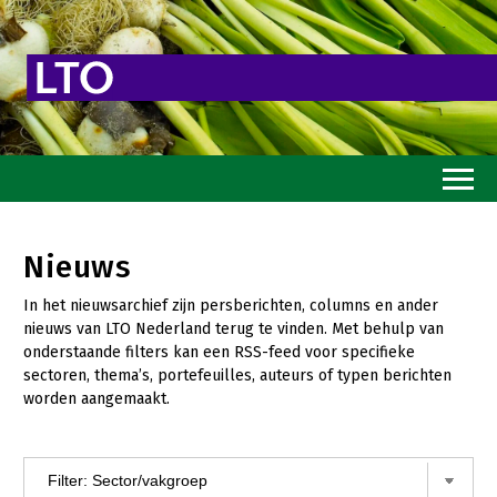
Home
Nieuws
Toekomstvisie
In het nieuwsarchief zijn persberichten, columns en ander
Goed eten
nieuws van LTO Nederland terug te vinden. Met behulp van
onderstaande filters kan een RSS-feed voor specifieke
Mooi groen
sectoren, thema’s, portefeuilles, auteurs of typen berichten
worden aangemaakt.
Sterk ondernemerschap
Transitiepaden
Thema’s