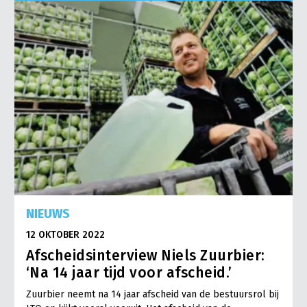
Onderwerpen
Konijnenhouderij
Bollenteelt
Vrouw en Bedrijf
Nieuws
Melkveehouderij
Bomen, vaste planten en zomerbloemen
Nieuwsabonnement
Paardenhouderij
Fruitteelt
Webinars
Pluimveehouderij
Glastuinbouw
Over LTO
Schapenhouderij
Paddenstoelen
LTO Nederland
Varkenshouderij
Vollegrondsgroente
Mensen
Vleesveehouderij
Jaarverslag 2023
Bestuur en Directie
NIEUWS
Vacatures
Medewerkers
12 OKTOBER 2022
Pers
Vakgroepbestuurders
Afscheidsinterview Niels Zuurbier:
Contact
‘Na 14 jaar tijd voor afscheid.’
Zuurbier neemt na 14 jaar afscheid van de bestuursrol bij