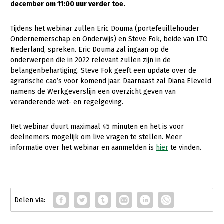
december om 11:00 uur verder toe.
Gezonde planten
Tijdens het webinar zullen Eric Douma (portefeuillehouder
Gezonde dieren
Ondernemerschap en Onderwijs) en Steve Fok, beide van LTO
Nederland, spreken. Eric Douma zal ingaan op de
Natuur, klimaat en energie
onderwerpen die in 2022 relevant zullen zijn in de
belangenbehartiging. Steve Fok geeft een update over de
Bodem en water
agrarische cao’s voor komend jaar. Daarnaast zal Diana Eleveld
Platteland en omgeving
namens de Werkgeverslijn een overzicht geven van
veranderende wet- en regelgeving.
Mens, ondernemerschap en onderwijs
Internationaal
Het webinar duurt maximaal 45 minuten en het is voor
deelnemers mogelijk om live vragen te stellen. Meer
Sectoren
informatie over het webinar en aanmelden is
hier
te vinden.
Dier
Plant
Biologische Landbouw
Multifunctionele landbouw
Geitenhouderij
Akkerbouw
Kalverhouderij
Biologische Landbouw
Multifunctioneel