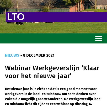
Home
NIEUWS
- 8 DECEMBER 2021
Toekomstvisie
Webinar Werkgeverslijn ‘Klaar
Goed eten
voor het nieuwe jaar’
Mooi groen
Sterk ondernemerschap
Het nieuwe jaar is in zicht en dat is een goed moment voor
werkgevers in de land- en tuinbouw om na te denken over
Transitiepaden
zaken die mogelijk gaan veranderen. De Werkgeverslijn land-
en tuinbouw licht dit tijdens een webinar op dinsdag 14
Thema’s