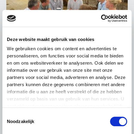
Deze website maakt gebruik van cookies
We gebruiken cookies om content en advertenties te
LTO LOBBY
personaliseren, om functies voor social media te bieden
6 AUGUSTUS 2026
en om ons websiteverkeer te analyseren. Ook delen we
Kamerlid Goudzwaard (JA21)
informatie over uw gebruik van onze site met onze
bezoekt melkveehouderij in
partners voor social media, adverteren en analyse. Deze
Súdwest-Fryslân
partners kunnen deze gegevens combineren met andere
informatie die u aan ze heeft verstrekt of die ze hebben
LTO Nederland ontving gisteren Tweede Kamerlid
verzameld op basis van uw gebruik van hun services. U
Maarten Goudzwaard (JA21) en beleidsmedewerker
gaat akkoord met onze cookies als u onze website blijft
Ronald Oenema op het melkveebedrijf van Jolmer de
Vries in It Heidenskip.
gebruiken.
Toestemmingsselectie
Noodzakelijk
Lees meer