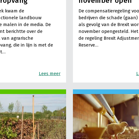
eropvang
november open
ek kwam de
De compensatieregeling voo
nctionele landbouw
bedrijven die schade (gaan)
 malen in de media. De
als gevolg van de Brexit wor
nt berichtte over de
november opengesteld. Het
 van agrarische
de regeling Brexit Adjustme
ang, die in lijn is met de
Reserve…
at…
Lees meer
L