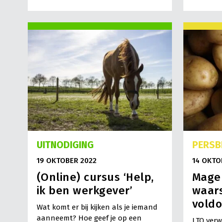
UITNODIGING
PERSB
19 OKTOBER 2022
14 OKTO
(Online) cursus ‘Help,
Mager
ik ben werkgever’
waars
vold
Wat komt er bij kijken als je iemand
aanneemt? Hoe geef je op een
LTO verw