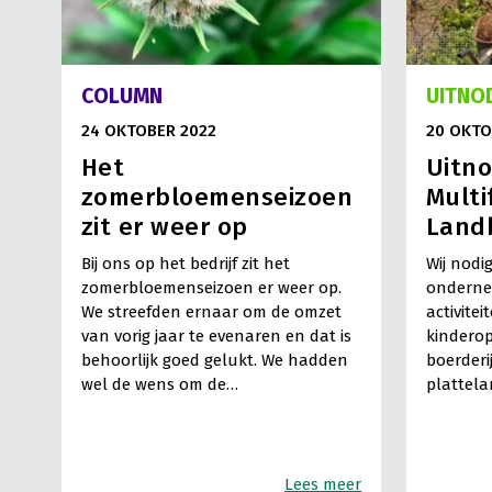
COLUMN
UITNO
24 OKTOBER 2022
20 OKTO
Het
Uitn
zomerbloemenseizoen
Multi
zit er weer op
Land
Bij ons op het bedrijf zit het
Wij nod
zomerbloemenseizoen er weer op.
ondernem
We streefden ernaar om de omzet
activitei
van vorig jaar te evenaren en dat is
kinderop
behoorlijk goed gelukt. We hadden
boerderi
wel de wens om de…
plattel
Lees meer