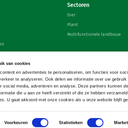
Sectoren
Dier
Plant
Multifunctionele landbouw
en
ik van cookies
ontent en advertenties te personaliseren, om functies voor soci
privacy
erkeer te analyseren. Ook delen we informatie over uw gebruik
or social media, adverteren en analyse. Deze partners kunnen 
ormatie die u aan ze heeft verstrekt of die ze hebben verzameld
s. U gaat akkoord met onze cookies als u onze website blijft ge
Voorkeuren
Statistieken
Market
Copyright 2026
Website & hosting door:
Snowball