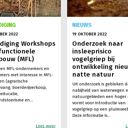
DIGING
NIEUWS
BER 2022
19 OKTOBER 2022
odiging Workshops
Onderzoek naar
functionele
insleeprisico
bouw (MFL)
vogelgriep bij
ontwikkeling nie
igen MFL-ondernemers en
natte natuur
ers met interesse in MFL-
ten (agrarische
Uit onderzoek is gebleken d
vang, boerderijverkoop,
nabijheid van waterwegen 
jeducatie,
natuurgebieden een hoger r
andstoerisme en…
vormt voor introductie van
vogelgriep op een pluimveebe
Deze informatie is…
Lees meer
L