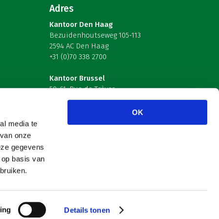
Adres
Kantoor Den Haag
Bezuidenhoutseweg 105-113
2594 AC Den Haag
+31 (0)70 338 2700
Kantoor Brussel
59-61, Rue de Trèves
B-1040 Brussel – België
OK
Volg ons
al media te
 van onze
deze gegevens
 op basis van
bruiken.
ing
Details tonen