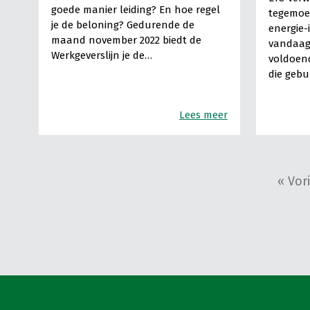
goede manier leiding? En hoe regel
tegemoe
je de beloning? Gedurende de
energie-
maand november 2022 biedt de
vandaag
Werkgeverslijn je de…
voldoend
die geb
Lees meer
« Vor