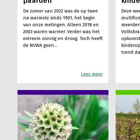
paarden
kind
De zomer van 2022 was de op twee
Deze we
na warmste sinds 1901, het begin
multifu
van onze metingen. Alleen 2018 en
meerdere
2003 waren warmer. Verder was het
Volkskra
extreem zonnig en droog. Toch heeft
opkomst
de NVWA geen…
kinderopv
trend d
Lees meer