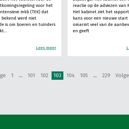
tkomingsregeling voor het
reactie op de adviezen van 
intensieve mkb (TEK) dat
Het kabinet ziet het rapport
 bekend werd niet
kans voor een nieuwe start
e is om boeren en tuinders
omarmt veel van de aanbev
ukt…
en geeft
Lees meer
L
ige
1
…
101
102
103
104
105
…
229
Volge