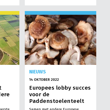
NIEUWS
14 OKTOBER 2022
t
Europees lobby succes
dere
voor de
Paddenstoelenteelt
eerste
Samen met andere Europese