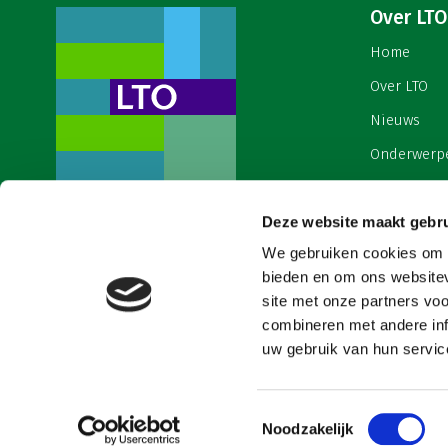
Over LTO
Home
Over LTO
Nieuws
Onderwerp
English
Contact
Deze website maakt gebru
Een ondernemers- en
werkgeversorganisatie met meerwaarde,
We gebruiken cookies om c
Cookies & 
voor een sector met meerwaarde. Dat is
bieden en om ons websitev
Land- en Tuinbouw Organisatie
site met onze partners vo
Nederland (LTO).
combineren met andere inf
uw gebruik van hun service
Toestemmingsselectie
Noodzakelijk