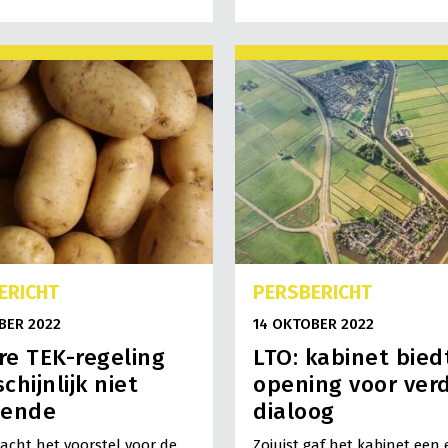
ERICHT
PERSBERICHT
BER 2022
14 OKTOBER 2022
e TEK-regeling
LTO: kabinet bied
chijnlijk niet
opening voor ver
oende
dialoog
acht het voorstel voor de
Zojuist gaf het kabinet een 