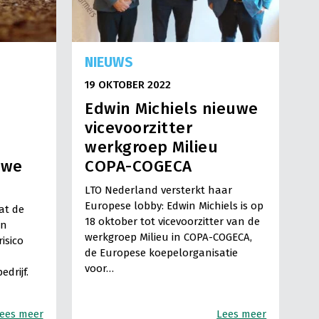
NIEUWS
19 OKTOBER 2022
Edwin Michiels nieuwe
vicevoorzitter
werkgroep Milieu
uwe
COPA-COGECA
LTO Nederland versterkt haar
Europese lobby: Edwin Michiels is op
at de
18 oktober tot vicevoorzitter van de
en
werkgroep Milieu in COPA-COGECA,
isico
de Europese koepelorganisatie
voor…
drijf.
ees meer
Lees meer