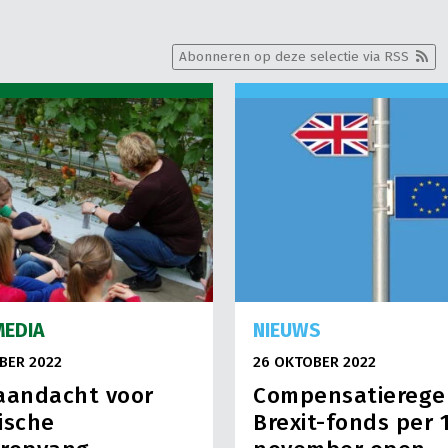
Abonneren op deze selectie via RSS
MEDIA
NIEUWS
BER 2022
26 OKTOBER 2022
aandacht voor
Compensatierege
ische
Brexit-fonds per 