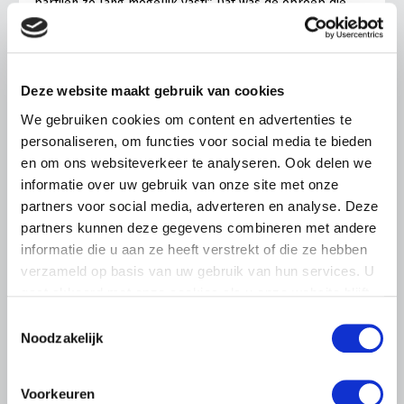
partijen zo lang mogelijk vast!” Dat was de oproep die
Gert-Jan Segers gisteren deed tegen bestuurders van
plantaardige vakgroepen en sectororganisaties.
Lees meer
Deze website maakt gebruik van cookies
We gebruiken cookies om content en advertenties te
personaliseren, om functies voor social media te bieden
en om ons websiteverkeer te analyseren. Ook delen we
informatie over uw gebruik van onze site met onze
partners voor social media, adverteren en analyse. Deze
partners kunnen deze gegevens combineren met andere
informatie die u aan ze heeft verstrekt of die ze hebben
verzameld op basis van uw gebruik van hun services. U
gaat akkoord met onze cookies als u onze website blijft
gebruiken.
Toestemmingsselectie
Noodzakelijk
Voorkeuren