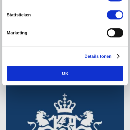
BELANGRIJKE INFORMATIE
8 MEI 2026
Statistieken
Kijk terug! Het webinar over
Convenant Gewasbescherming
Marketing
Op 5 mei start het kabinet met het proces om tot een
convenant gewasbescherming te komen. De plantaardige
vakgroepen van LTO en sectororganisaties KAVB, NFO,
Biohuis en…
Details tonen
Lees meer
OK