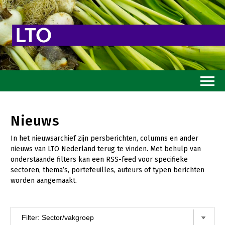
Home
Nieuws
Toekomstvisie
In het nieuwsarchief zijn persberichten, columns en ander
Goed eten
nieuws van LTO Nederland terug te vinden. Met behulp van
onderstaande filters kan een RSS-feed voor specifieke
Mooi groen
sectoren, thema’s, portefeuilles, auteurs of typen berichten
worden aangemaakt.
Sterk ondernemerschap
Transitiepaden
Thema’s