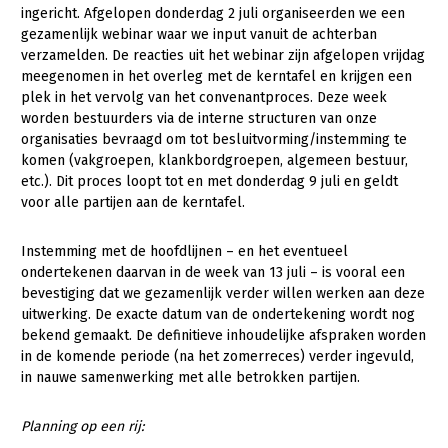
Onderwerpen
ingericht. Afgelopen donderdag 2 juli organiseerden we een
Konijnenhouderij
Bollenteelt
Vrouw en Bedrijf
gezamenlijk webinar waar we input vanuit de achterban
Nieuws
verzamelden. De reacties uit het webinar zijn afgelopen vrijdag
Melkveehouderij
Bomen, vaste planten en zomerbloemen
meegenomen in het overleg met de kerntafel en krijgen een
Nieuwsabonnement
plek in het vervolg van het convenantproces. Deze week
Paardenhouderij
Fruitteelt
worden bestuurders via de interne structuren van onze
Webinars
Pluimveehouderij
Glastuinbouw
organisaties bevraagd om tot besluitvorming/instemming te
komen (vakgroepen, klankbordgroepen, algemeen bestuur,
Over LTO
Schapenhouderij
Paddenstoelen
etc.). Dit proces loopt tot en met donderdag 9 juli en geldt
voor alle partijen aan de kerntafel.
LTO Nederland
Varkenshouderij
Vollegrondsgroente
Mensen
Vleesveehouderij
Instemming met de hoofdlijnen – en het eventueel
ondertekenen daarvan in de week van 13 juli – is vooral een
Jaarverslag 2023
Bestuur en Directie
bevestiging dat we gezamenlijk verder willen werken aan deze
Vacatures
Medewerkers
uitwerking. De exacte datum van de ondertekening wordt nog
bekend gemaakt. De definitieve inhoudelijke afspraken worden
Pers
Vakgroepbestuurders
in de komende periode (na het zomerreces) verder ingevuld,
in nauwe samenwerking met alle betrokken partijen.
Contact
Planning op een rij: