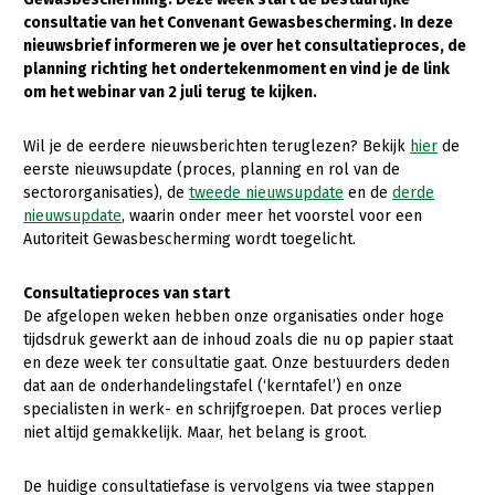
consultatie van het Convenant Gewasbescherming. In deze
Gezonde planten
nieuwsbrief informeren we je over het consultatieproces, de
planning richting het ondertekenmoment en vind je de link
Gezonde dieren
om het webinar van 2 juli terug te kijken.
Natuur, klimaat en energie
Wil je de eerdere nieuwsberichten teruglezen? Bekijk
hier
de
Bodem en water
eerste nieuwsupdate (proces, planning en rol van de
sectororganisaties), de
tweede nieuwsupdate
en de
derde
Platteland en omgeving
nieuwsupdate
, waarin onder meer het voorstel voor een
Mens, ondernemerschap en onderwijs
Autoriteit Gewasbescherming wordt toegelicht.
Internationaal
Consultatieproces van start
De afgelopen weken hebben onze organisaties onder hoge
Sectoren
tijdsdruk gewerkt aan de inhoud zoals die nu op papier staat
en deze week ter consultatie gaat. Onze bestuurders deden
Dier
dat aan de onderhandelingstafel (‘kerntafel’) en onze
Plant
Biologische Landbouw
specialisten in werk- en schrijfgroepen. Dat proces verliep
niet altijd gemakkelijk. Maar, het belang is groot.
Multifunctionele landbouw
Geitenhouderij
Akkerbouw
De huidige consultatiefase is vervolgens via twee stappen
Kalverhouderij
Biologische Landbouw
Multifunctioneel