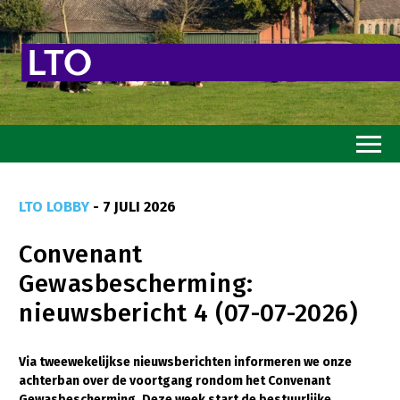
Home
LTO LOBBY
- 7 JULI 2026
Toekomstvisie
Convenant
Goed eten
Gewasbescherming:
Mooi groen
nieuwsbericht 4 (07-07-2026)
Sterk ondernemerschap
Transitiepaden
Via tweewekelijkse nieuwsberichten informeren we onze
achterban over de voortgang rondom het Convenant
Thema’s
Gewasbescherming. Deze week start de bestuurlijke