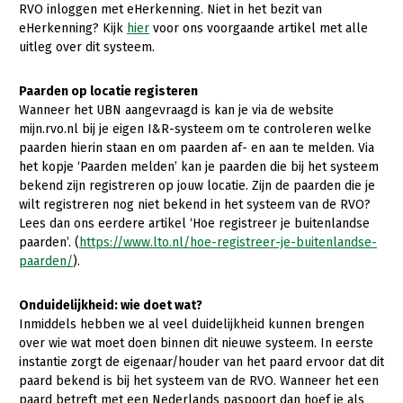
Onderwerpen
RVO inloggen met eHerkenning. Niet in het bezit van
Konijnenhouderij
Bollenteelt
Vrouw en Bedrijf
eHerkenning? Kijk
hier
voor ons voorgaande artikel met alle
Nieuws
uitleg over dit systeem.
Melkveehouderij
Bomen, vaste planten en zomerbloemen
Nieuwsabonnement
Paardenhouderij
Fruitteelt
Paarden op locatie registeren
Webinars
Wanneer het UBN aangevraagd is kan je via de website
Pluimveehouderij
Glastuinbouw
mijn.rvo.nl bij je eigen I&R-systeem om te controleren welke
paarden hierin staan en om paarden af- en aan te melden. Via
Over LTO
Schapenhouderij
Paddenstoelen
het kopje ‘Paarden melden’ kan je paarden die bij het systeem
LTO Nederland
bekend zijn registreren op jouw locatie. Zijn de paarden die je
Varkenshouderij
Vollegrondsgroente
wilt registreren nog niet bekend in het systeem van de RVO?
Mensen
Vleesveehouderij
Lees dan ons eerdere artikel ‘Hoe registreer je buitenlandse
paarden’. (
https://www.lto.nl/hoe-registreer-je-buitenlandse-
Jaarverslag 2023
Bestuur en Directie
paarden/
).
Vacatures
Medewerkers
Onduidelijkheid: wie doet wat?
Pers
Vakgroepbestuurders
Inmiddels hebben we al veel duidelijkheid kunnen brengen
over wie wat moet doen binnen dit nieuwe systeem. In eerste
Contact
instantie zorgt de eigenaar/houder van het paard ervoor dat dit
paard bekend is bij het systeem van de RVO. Wanneer het een
paard betreft met een Nederlands paspoort dan hoef je als