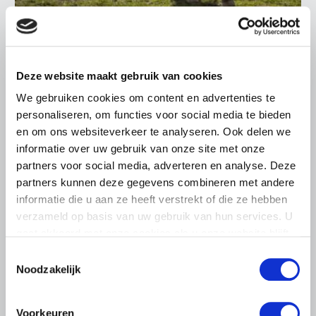
ALGEMENE INFORMATIE
28 JULI 2026
Deze website maakt gebruik van cookies
Warmere zomers, meer aandacht
We gebruiken cookies om content en advertenties te
voor hittestress bij paarden
personaliseren, om functies voor social media te bieden
en om ons websiteverkeer te analyseren. Ook delen we
Warme zomerdagen vragen steeds meer aandacht van
paardenhouders. Het voorkomen van hittestress is geen
informatie over uw gebruik van onze site met onze
eenmalige actie.
partners voor social media, adverteren en analyse. Deze
partners kunnen deze gegevens combineren met andere
Lees meer
informatie die u aan ze heeft verstrekt of die ze hebben
verzameld op basis van uw gebruik van hun services. U
gaat akkoord met onze cookies als u onze website blijft
gebruiken.
Toestemmingsselectie
Noodzakelijk
Voorkeuren