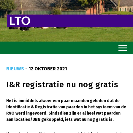
Home
NIEUWS
- 12 OKTOBER 2021
Toekomstvisie
I&R registratie nu nog gratis
Goed eten
Mooi groen
Het is inmiddels alweer een paar maanden geleden dat de
Identificatie & Registratie van paarden in het systeem van de
Sterk ondernemerschap
RVO werd ingevoerd. Sindsdien zijn er al heel wat paarden
Transitiepaden
aan locaties/UBN gekoppeld, iets wat nu nog gratis is.
Thema’s