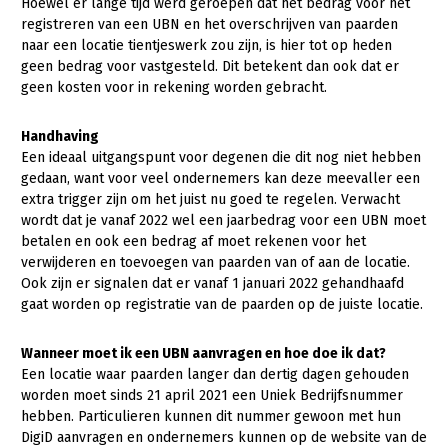
Hoewel er lange tijd werd geroepen dat het bedrag voor het
registreren van een UBN en het overschrijven van paarden
Gezonde planten
naar een locatie tientjeswerk zou zijn, is hier tot op heden
geen bedrag voor vastgesteld. Dit betekent dan ook dat er
Gezonde dieren
geen kosten voor in rekening worden gebracht.
Natuur, klimaat en energie
Handhaving
Bodem en water
Een ideaal uitgangspunt voor degenen die dit nog niet hebben
gedaan, want voor veel ondernemers kan deze meevaller een
Platteland en omgeving
extra trigger zijn om het juist nu goed te regelen. Verwacht
Mens, ondernemerschap en onderwijs
wordt dat je vanaf 2022 wel een jaarbedrag voor een UBN moet
betalen en ook een bedrag af moet rekenen voor het
Internationaal
verwijderen en toevoegen van paarden van of aan de locatie.
Ook zijn er signalen dat er vanaf 1 januari 2022 gehandhaafd
Sectoren
gaat worden op registratie van de paarden op de juiste locatie.
Dier
Wanneer moet ik een UBN aanvragen en hoe doe ik dat?
Plant
Biologische Landbouw
Een locatie waar paarden langer dan dertig dagen gehouden
worden moet sinds 21 april 2021 een Uniek Bedrijfsnummer
Multifunctionele landbouw
Geitenhouderij
Akkerbouw
hebben. Particulieren kunnen dit nummer gewoon met hun
DigiD aanvragen en ondernemers kunnen op de website van de
Kalverhouderij
Biologische Landbouw
Multifunctioneel