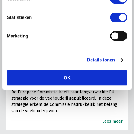
Statistieken
Marketing
LTO LOBBY
Details tonen
8 JULI 2026
EU wil toekomstperspectief voor de
OK
veehouderij, uitwerking nu cruciaal
De Europese Commissie heeft haar langverwachte EU-
strategie voor de veehouderij gepubliceerd. In deze
strategie erkent de Commissie nadrukkelijk het belang
van de veehouderij voor…
Lees meer