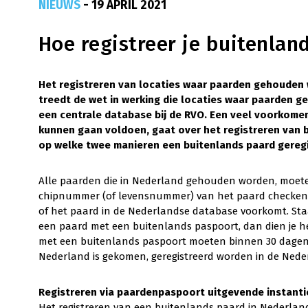
NIEUWS
- 19 APRIL 2021
Hoe registreer je buitenlan
Het registreren van locaties waar paarden gehouden w
treedt de wet in werking die locaties waar paarden g
een centrale database bij de RVO. Een veel voorkomen
kunnen gaan voldoen, gaat over het registreren van b
op welke twee manieren een buitenlands paard gereg
Alle paarden die in Nederland gehouden worden, moete
chipnummer (of levensnummer) van het paard checken i
of het paard in de Nederlandse database voorkomt. Staa
een paard met een buitenlands paspoort, dan dien je he
met een buitenlands paspoort moeten binnen 30 dagen n
Nederland is gekomen, geregistreerd worden in de Nede
Registreren via paardenpaspoort uitgevende instanti
Het registreren van een buitenlands paard in Nederlan