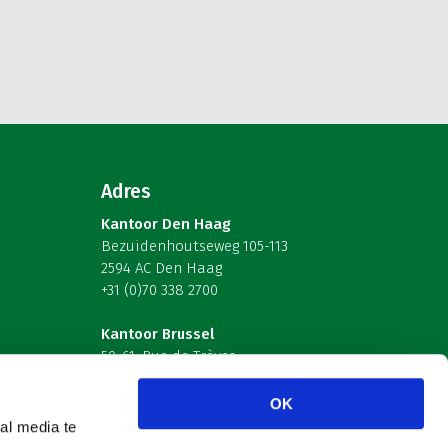
Adres
Kantoor Den Haag
Bezuidenhoutseweg 105-113
2594 AC Den Haag
+31 (0)70 338 2700
Kantoor Brussel
59-61, Rue de Trèves
B-1040 Brussel – België
OK
Volg ons
al media te