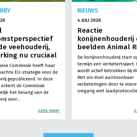
OBBY
NIEUWS
026
4 JULI 2026
l
Reactie
omstperspectief
konijnenhouderij
de veehouderij,
beelden Animal R
rking nu cruciaal
De konijnenhouderij start o
termijn een verbetertraject
ese Commissie heeft haar
wordt actief betrokken bij dit
achte EU-strategie voor de
Met als doel aantoonbaar
rij gepubliceerd. In deze
verbeteringen door te voere
e erkent de Commissie
omgang met laadprotocolle
lijk het belang van de
rij voor…
Lees meer
L