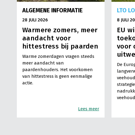
ALGEMENE INFORMATIE
LTO L
28 JULI 2026
8 JULI 2
Warmere zomers, meer
EU wi
aandacht voor
toek
hittestress bij paarden
voor 
uitwe
Warme zomerdagen vragen steeds
meer aandacht van
De Europ
paardenhouders. Het voorkomen
langverw
van hittestress is geen eenmalige
veehoude
actie.
strategi
nadrukke
veehoude
Lees meer