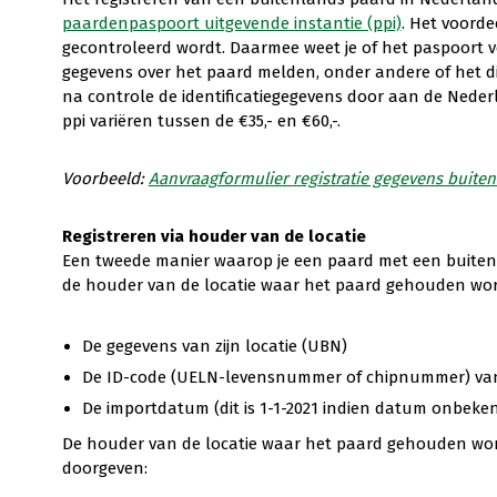
paardenpaspoort uitgevende instantie (ppi)
. Het voorde
gecontroleerd wordt. Daarmee weet je of het paspoort v
gegevens over het paard melden, onder andere of het dier
na controle de identificatiegegevens door aan de Neder
ppi variëren tussen de €35,- en €60,-.
Voorbeeld:
Aanvraagformulier registratie gegevens buite
Registreren via houder van de locatie
Een tweede manier waarop je een paard met een buitenla
de houder van de locatie waar het paard gehouden word
De gegevens van zijn locatie (UBN)
De ID-code (UELN-levensnummer of chipnummer) van
De importdatum (dit is 1-1-2021 indien datum onbeken
De houder van de locatie waar het paard gehouden wor
doorgeven: