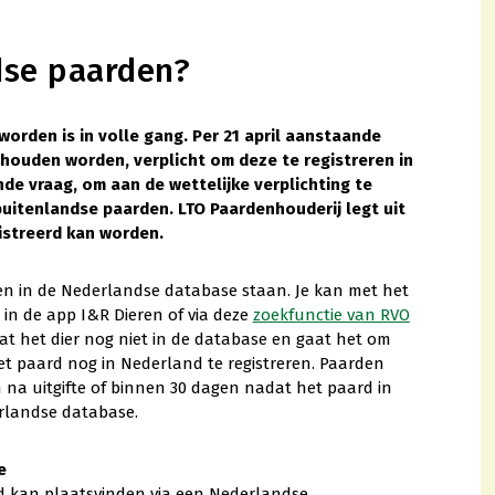
dse paarden?
orden is in volle gang. Per 21 april aanstaande
ehouden worden, verplicht om deze te registreren in
de vraag, om aan de wettelijke verplichting te
uitenlandse paarden. LTO Paardenhouderij legt uit
istreerd kan worden.
n in de Nederlandse database staan. Je kan met het
n de app I&R Dieren of via deze
zoekfunctie van RVO
t het dier nog niet in de database en gaat het om
t paard nog in Nederland te registreren. Paarden
a uitgifte of binnen 30 dagen nadat het paard in
rlandse database.
e
d kan plaatsvinden via een Nederlandse