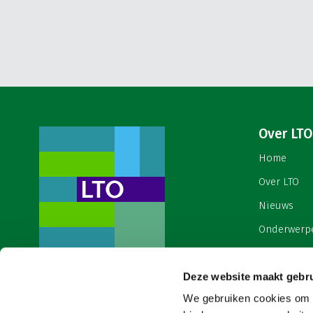
Over LTO
Home
Over LTO
Nieuws
Onderwerp
English
Deze website maakt gebru
Contact
Een ondernemers- en
werkgeversorganisatie met meerwaarde,
We gebruiken cookies om c
Cookies & 
voor een sector met meerwaarde. Dat is