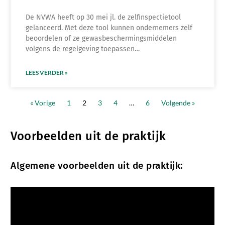
De NVWA heeft op 30 mei jl. de zelfinspectietool
gelanceerd. Met deze tool kunnen ondernemers zelf
beoordelen of ze gewasbeschermingsmiddelen
volgens de regelgeving toepassen…
LEES VERDER »
« Vorige
1
2
3
4
…
6
Volgende »
Voorbeelden uit de praktijk
Algemene voorbeelden uit de praktijk: