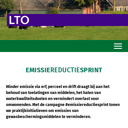
Home
EMISSIE
REDUCTIE
SPRINT
Toekomstvisie
Goed eten
Minder emissie via erf, perceel en drift draagt bij aan het
behoud van toelatingen van middelen, het halen van
Mooi groen
waterkwaliteitsdoelen en vermindert overlast voor
Sterk ondernemerschap
omwonenden. Met de campagne #emissiereductiesprint tonen
we
praktijkinitiatieven om emissies van
Transitiepaden
gewasbeschermingsmiddelen te verminderen.
Thema’s