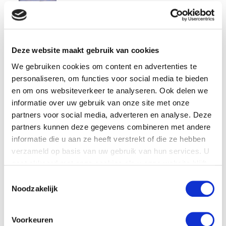
AANPAK PERCEELSEMISSIE IN DE DRENTSCHE AA
5:58
DEMO WAFELTJESROL
4:45
Deze website maakt gebruik van cookies
PERCEELEMISSIE IN DE HAND
3:12
We gebruiken cookies om content en advertenties te
personaliseren, om functies voor social media te bieden
en om ons websiteverkeer te analyseren. Ook delen we
informatie over uw gebruik van onze site met onze
partners voor social media, adverteren en analyse. Deze
Bekijk hier praktijkvoorbeelden over het
verminderen van emissie op het
erf
:
partners kunnen deze gegevens combineren met andere
informatie die u aan ze heeft verstrekt of die ze hebben
verzameld op basis van uw gebruik van hun services. U
gaat akkoord met onze cookies als u onze website blijft
gebruiken.
Toestemmingsselectie
Noodzakelijk
Voorkeuren