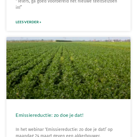
“Telers, ga goed voorbereid het nieuwe teeltseizoen
in!”
LEES VERDER »
Emissiereductie: zo doe je dat!
In het webinar ‘Emissiereductie: zo doe je dat!’ op
maandag 24 maart geven een akkerbouwer,