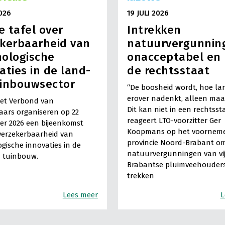
2026
19 JULI 2026
 tafel over
Intrekken
kerbaarheid van
natuurvergunning
ologische
onacceptabel en 
aties in de land-
de rechtsstaat
uinbouwsector
“De boosheid wordt, hoe lan
erover nadenkt, alleen maar
het Verbond van
Dit kan niet in een rechtsst
aars organiseren op 22
reageert LTO-voorzitter Ger
r 2026 een bijeenkomst
Koopmans op het voornem
verzekerbaarheid van
provincie Noord-Brabant o
gische innovaties in de
natuurvergunningen van vij
 tuinbouw.
Brabantse pluimveehouders
trekken
Lees meer
L