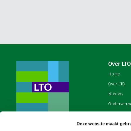
Over LTO
Home
Over LTO
Nieuws
Onderwerp
English
Contact
Deze website maakt gebru
Een ondernemers- en