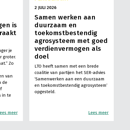
2 JULI 2026
Samen werken aan
en is
duurzaam en
raakt
toekomstbestendig
agrosysteem met goed
verdienvermogen als
ger je
doel
 groter.
aat.” Zo
LTO heeft samen met een brede
coalitie van partijen het SER-advies
en van
‘Samenwerken aan een duurzaam
m de
en toekomstbestendig agrosysteem’
f
opgesteld.
 in te
ees meer
Lees meer