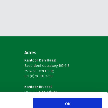
Adres
Kantoor Den Haag
Bezuidenhoutseweg 105-113
2594 AC Den Haag
+31 (0)70 338 2700
Kantoor Brussel
59-61, Rue de Trèves
B-1040 Brussel – België
OK