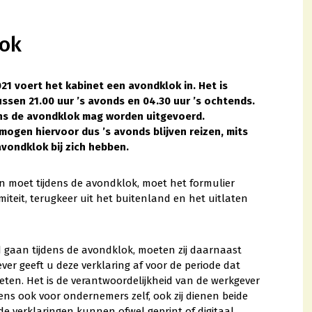
lok
21 voert het kabinet een avondklok in. Het is
ssen 21.00 uur ’s avonds en 04.30 uur ’s ochtends.
dens de avondklok mag worden uitgevoerd.
ogen hiervoor dus ’s avonds blijven reizen, mits
avondklok bij zich hebben.
en moet tijdens de avondklok, moet het formulier
amiteit, terugkeer uit het buitenland en het uitlaten
d gaan tijdens de avondklok, moeten zij daarnaast
er geeft u deze verklaring af voor de periode dat
en. Het is de verantwoordelijkheid van de werkgever
gens ook voor ondernemers zelf, ook zij dienen beide
de verklaringen kunnen ofwel geprint of digitaal