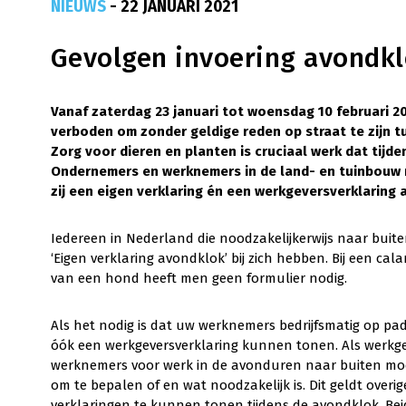
NIEUWS
- 22 JANUARI 2021
Gevolgen invoering avondk
Vanaf zaterdag 23 januari tot woensdag 10 februari 20
verboden om zonder geldige reden op straat te zijn tu
Zorg voor dieren en planten is cruciaal werk dat tij
Ondernemers en werknemers in de land- en tuinbouw m
zij een eigen verklaring én een werkgeversverklaring 
Iedereen in Nederland die noodzakelijkerwijs naar buit
‘Eigen verklaring avondklok’ bij zich hebben. Bij een cal
van een hond heeft men geen formulier nodig.
Als het nodig is dat uw werknemers bedrijfsmatig op pa
óók een werkgeversverklaring kunnen tonen. Als werkgev
werknemers voor werk in de avonduren naar buiten moet
om te bepalen of en wat noodzakelijk is. Dit geldt overi
verklaringen te kunnen tonen tijdens de avondklok. Bei