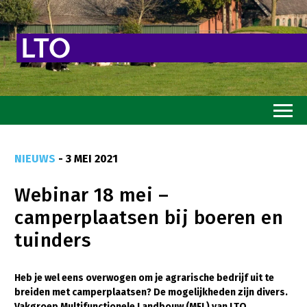
Home
NIEUWS
- 3 MEI 2021
Toekomstvisie
Webinar 18 mei –
Goed eten
camperplaatsen bij boeren en
Mooi groen
tuinders
Sterk ondernemerschap
Transitiepaden
Heb je wel eens overwogen om je agrarische bedrijf uit te
breiden met camperplaatsen? De mogelijkheden zijn divers.
Thema’s
Vakgroep Multifunctionele Landbouw (MFL) van LTO