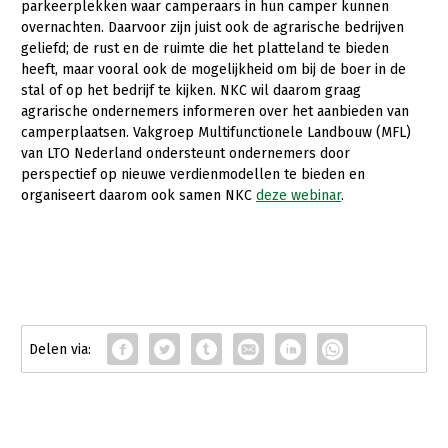
parkeerplekken waar camperaars in hun camper kunnen
overnachten. Daarvoor zijn juist ook de agrarische bedrijven
Konijnenhouderij
Bollenteelt
Vrouw en Bedrijf
geliefd; de rust en de ruimte die het platteland te bieden
Melkveehouderij
Bomen, vaste planten en zomerbloemen
heeft, maar vooral ook de mogelijkheid om bij de boer in de
Onderwerpen
stal of op het bedrijf te kijken. NKC wil daarom graag
Paardenhouderij
Fruitteelt
agrarische ondernemers informeren over het aanbieden van
Nieuws
camperplaatsen. Vakgroep Multifunctionele Landbouw (MFL)
Pluimveehouderij
Glastuinbouw
van LTO Nederland ondersteunt ondernemers door
Nieuwsabonnement
Schapenhouderij
Paddenstoelen
perspectief op nieuwe verdienmodellen te bieden en
Webinars
organiseert daarom ook samen NKC
deze webinar
.
Varkenshouderij
Vollegrondsgroente
Over LTO
Vleesveehouderij
LTO Nederland
Mensen
Jaarverslag 2023
Bestuur en Directie
Vacatures
Medewerkers
Pers
Vakgroepbestuurders