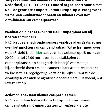
Nederland, ZLTO, LLTB en LTO Noord organiseert samen met
Gezonde planten
NKC, de grootste camperclub van Europa, op dinsdagavond
18 mei een webinar voor boeren en tuinders over het
Gezonde dieren
ontwikkelen van camperplaatsen.
Natuur, klimaat en energie
Webinar op dinsdagavond 18 mei: Camperplaatsen bij
Bodem en water
boeren en tuinders
NKC biedt agrarisch ondernemers vrijblijvend en gratis advies
Platteland en omgeving
over het inrichten van camperplaatsen. Wil je hier meer over
Mens, ondernemerschap en onderwijs
weten? Meld je dan
hier
aan voor het webinar op 18 mei (van
20.00 uur tot 21.00 uur) over het ontwikkelen van
Internationaal
camperplaatsen op het agrarisch bedrijf. Wat moet je
bijvoorbeeld doen om een camperplaats aan te realiseren?
Sectoren
Welke wet- en regelgeving komt er bij kijken? Wat zijn de
ervaringen van andere agrarisch ondernemers? En vooral, wat
Dier
levert het op?
Plant
Biologische Landbouw
Actief op zoek naar nieuwe camperplaatsen
Multifunctionele landbouw
Geitenhouderij
Akkerbouw
NKC is voor hun leden altijd actief opzoek naar nieuwe
camperplaatsen. Camperplaatsen zijn eigenlijk grote
Kalverhouderij
Biologische Landbouw
Multifunctioneel