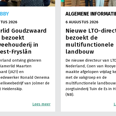
OBBY
ALGEMENE INFORMATI
TUS 2026
6 AUGUSTUS 2026
rlid Goudzwaard
Nieuwe LTO-direc
) bezoekt
bezoekt de
eehouderij in
multifunctionele
est-Fryslân
landbouw
rland ontving gisteren
De nieuwe directeur van LT
Kamerlid Maarten
Nederland, Coen van Rooye
ard (JA21) en
maakte afgelopen vrijdag k
medewerker Ronald Oenema
met de vakgroep en de
elkveebedrijf van Jolmer de
multifunctionele landbouw 
It Heidenskip.
zorgtuinderij Tuin de Es in 
(NB).
Lees meer
L