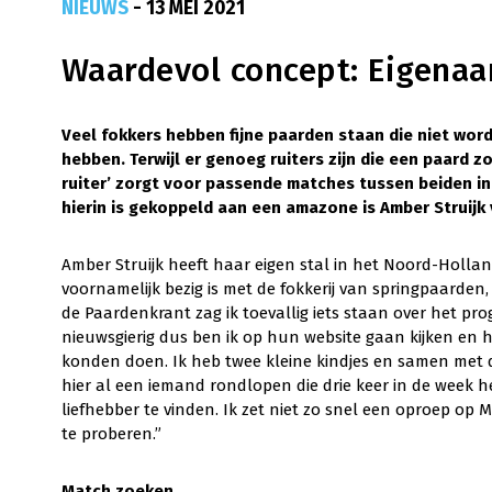
NIEUWS
- 13 MEI 2021
Waardevol concept: Eigenaar
Veel fokkers hebben fijne paarden staan die niet wor
hebben. Terwijl er genoeg ruiters zijn die een paard 
ruiter’ zorgt voor passende matches tussen beiden in 
hierin is gekoppeld aan een amazone is Amber Struijk 
Amber Struijk heeft haar eigen stal in het Noord-Holl
voornamelijk bezig is met de fokkerij van springpaarden
de Paardenkrant zag ik toevallig iets staan over het pro
nieuwsgierig dus ben ik op hun website gaan kijken en 
konden doen. Ik heb twee kleine kindjes en samen met de f
hier al een iemand rondlopen die drie keer in de week he
liefhebber te vinden. Ik zet niet zo snel een oproep op 
te proberen.”
Match zoeken