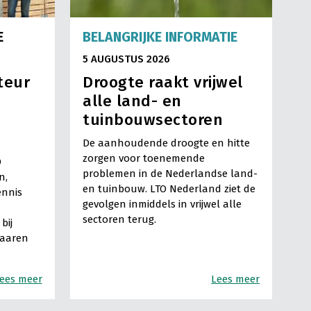
E
BELANGRIJKE INFORMATIE
5 AUGUSTUS 2026
teur
Droogte raakt vrijwel
alle land- en
tuinbouwsectoren
De aanhoudende droogte en hitte
zorgen voor toenemende
O
problemen in de Nederlandse land-
n,
en tuinbouw. LTO Nederland ziet de
ennis
gevolgen inmiddels in vrijwel alle
sectoren terug.
bij
Haaren
ees meer
Lees meer