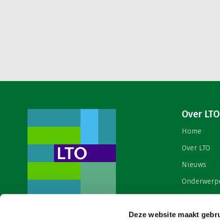
Over LTO
Home
Over LTO
Nieuws
Onderwerp
English
Deze website maakt gebru
Contact
Een ondernemers- en