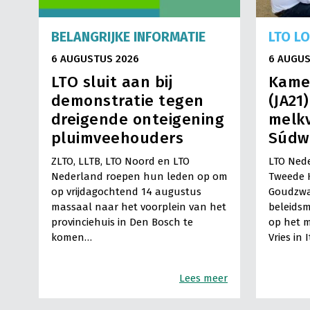
BELANGRIJKE INFORMATIE
LTO L
6 AUGUSTUS 2026
6 AUGUS
LTO sluit aan bij
Kame
demonstratie tegen
(JA21
dreigende onteigening
melkv
pluimveehouders
Súdw
ZLTO, LLTB, LTO Noord en LTO
LTO Nede
Nederland roepen hun leden op om
Tweede 
op vrijdagochtend 14 augustus
Goudzwa
massaal naar het voorplein van het
beleids
provinciehuis in Den Bosch te
op het m
komen…
Vries in 
Lees meer