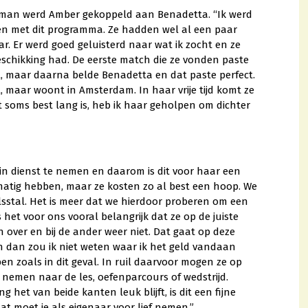
eman werd Amber gekoppeld aan Benadetta. “Ik werd
n met dit programma. Ze hadden wel al een paar
r. Er werd goed geluisterd naar wat ik zocht en ze
beschikking had. De eerste match die ze vonden paste
t, maar daarna belde Benadetta en dat paste perfect.
t, maar woont in Amsterdam. In haar vrije tijd komt ze
t soms best lang is, heb ik haar geholpen om dichter
 in dienst te nemen en daarom is dit voor haar een
smatig hebben, maar ze kosten zo al best een hoop. We
sstal. Het is meer dat we hierdoor proberen om een
s het voor ons vooral belangrijk dat ze op de juiste
n over en bij de ander weer niet. Dat gaat op deze
n dan zou ik niet weten waar ik het geld vandaan
n zoals in dit geval. In ruil daarvoor mogen ze op
n nemen naar de les, oefenparcours of wedstrijd.
het van beide kanten leuk blijft, is dit een fijne
 dat moet je als eigenaar voor lief nemen.”