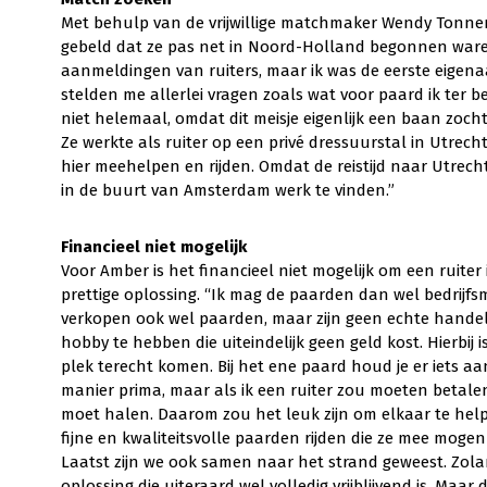
Met behulp van de vrijwillige matchmaker Wendy Tonn
gebeld dat ze pas net in Noord-Holland begonnen ware
aanmeldingen van ruiters, maar ik was de eerste eigenaa
stelden me allerlei vragen zoals wat voor paard ik ter 
niet helemaal, omdat dit meisje eigenlijk een baan zoch
Ze werkte als ruiter op een privé dressuurstal in Utrech
hier meehelpen en rijden. Omdat de reistijd naar Utrech
in de buurt van Amsterdam werk te vinden.”
Financieel niet mogelijk
Voor Amber is het financieel niet mogelijk om een ruiter
prettige oplossing. “Ik mag de paarden dan wel bedrijf
verkopen ook wel paarden, maar zijn geen echte handel
hobby te hebben die uiteindelijk geen geld kost. Hierbij i
plek terecht komen. Bij het ene paard houd je er iets aa
manier prima, maar als ik een ruiter zou moeten betale
moet halen. Daarom zou het leuk zijn om elkaar te helpe
fijne en kwaliteitsvolle paarden rijden die ze mee moge
Laatst zijn we ook samen naar het strand geweest. Zolang 
oplossing die uiteraard wel volledig vrijblijvend is. Maar