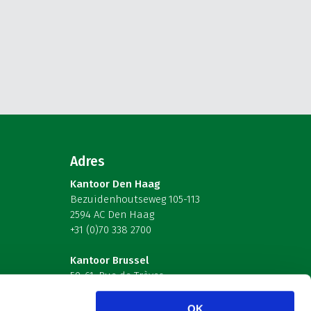
Adres
Kantoor Den Haag
Bezuidenhoutseweg 105-113
2594 AC Den Haag
+31 (0)70 338 2700
Kantoor Brussel
59-61, Rue de Trèves
B-1040 Brussel – België
OK