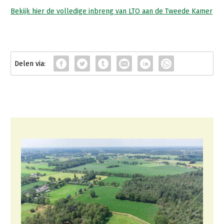
Fruitteelt
Bekijk hier de volledige inbreng van LTO aan de Tweede Kamer
Webinars
Glastuinbouw
Over LTO
Paddenstoelen
LTO Nederland
Vollegrondsgroente
Mensen
Jaarverslag 2023
Bestuur en Directie
Vacatures
Medewerkers
Pers
Vakgroepbestuurders
Contact