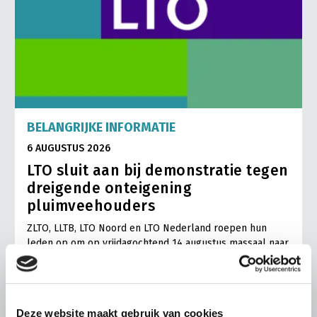
BELANGRIJKE INFORMATIE
6 AUGUSTUS 2026
LTO sluit aan bij demonstratie tegen
dreigende onteigening
pluimveehouders
ZLTO, LLTB, LTO Noord en LTO Nederland roepen hun
leden op om op vrijdagochtend 14 augustus massaal naar
het voorplein van het provinciehuis in Den Bosch te
komen…
Lees meer
Deze website maakt gebruik van cookies