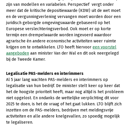
zijn van modellen en variabelen. Perspectief vergt onder
Konijnenhouderij
meer dat de kritische depositiewaarde (KDW) uit de wet moet
en de vergunningverlening vervangen moet worden door een
Melkveehouderij
juridisch geborgde omgevingswaarde gebaseerd op het
Europese verslechteringsverbod. Ook moet er op korte
Paardenhouderij
termijn een drempelwaarde worden ingevoerd waardoor
Pluimveehouderij
agrarische én andere economische activiteiten weer ruimte
krijgen om te ontwikkelen. LTO heeft hiervoor
een voorstel
Schapenhouderij
aangeboden
aan minister Van der Wal en dit ook neergelegd
bij de Tweede Kamer.
Varkenshouderij
Vleesveehouderij
Legalisatie PAS-melders en interimmers
Al 5 jaar lang wachten PAS-melders en interimmers op
Plant
legalisatie van hun bedrijf. De minister stelt keer op keer dat
het de hoogste prioriteit heeft, maar nog altijd is het probleem
Multifunctionele landbouw
Akkerbouw
niet opgelost. En ondanks de wettelijke verplichting dit voor
Biologische Landbouw
Multifunctioneel
2025 te doen, is het de vraag of het gaat lukken. LTO blijft zich
Onderwerpen
inzetten om de PAS-melders, bedrijven met meldingsvrije
Bollenteelt
Vrouw en Bedrijf
activiteiten en alle andere knelgevallen, zo spoedig mogelijk
Nieuws
te legaliseren.
Bomen, vaste planten en zomerbloemen
Nieuwsabonnement