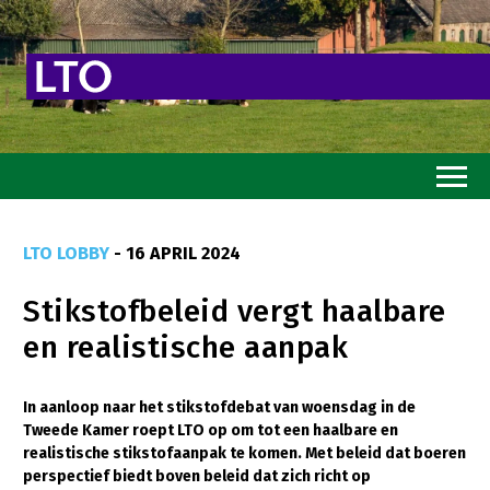
Home
LTO LOBBY
- 16 APRIL 2024
Toekomstvisie
Stikstofbeleid vergt haalbare
Goed eten
en realistische aanpak
Mooi groen
Sterk ondernemerschap
In aanloop naar het stikstofdebat van woensdag in de
Tweede Kamer roept LTO op om tot een haalbare en
Transitiepaden
realistische stikstofaanpak te komen. Met beleid dat boeren
perspectief biedt boven beleid dat zich richt op
Thema’s