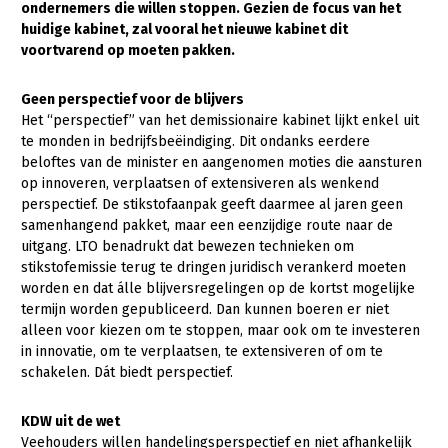
ondernemers die willen stoppen. Gezien de focus van het
huidige kabinet, zal vooral het nieuwe kabinet dit
Gezonde planten
voortvarend op moeten pakken.
Gezonde dieren
Geen perspectief voor de blijvers
Natuur, klimaat en energie
Het “perspectief” van het demissionaire kabinet lijkt enkel uit
te monden in bedrijfsbeëindiging. Dit ondanks eerdere
Bodem en water
beloftes van de minister en aangenomen moties die aansturen
Platteland en omgeving
op innoveren, verplaatsen of extensiveren als wenkend
perspectief. De stikstofaanpak geeft daarmee al jaren geen
Mens, ondernemerschap en onderwijs
samenhangend pakket, maar een eenzijdige route naar de
uitgang. LTO benadrukt dat bewezen technieken om
Internationaal
stikstofemissie terug te dringen juridisch verankerd moeten
worden en dat álle blijversregelingen op de kortst mogelijke
Sectoren
termijn worden gepubliceerd. Dan kunnen boeren er niet
alleen voor kiezen om te stoppen, maar ook om te investeren
Dier
in innovatie, om te verplaatsen, te extensiveren of om te
Biologische Landbouw
schakelen. Dát biedt perspectief.
Geitenhouderij
KDW uit de wet
Kalverhouderij
Veehouders willen handelingsperspectief en niet afhankelijk