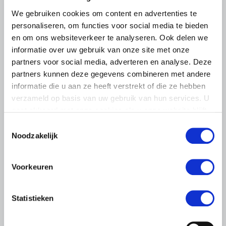
We gebruiken cookies om content en advertenties te
personaliseren, om functies voor social media te bieden
en om ons websiteverkeer te analyseren. Ook delen we
informatie over uw gebruik van onze site met onze
partners voor social media, adverteren en analyse. Deze
partners kunnen deze gegevens combineren met andere
informatie die u aan ze heeft verstrekt of die ze hebben
verzameld op basis van uw gebruik van hun services. U
gaat akkoord met onze cookies als u onze website blijft
gebruiken.
Toestemmingsselectie
Noodzakelijk
Voorkeuren
LTO LOBBY
6 AUGUSTUS 2026
Statistieken
Kamerlid Goudzwaard (JA21)
bezoekt melkveehouderij in