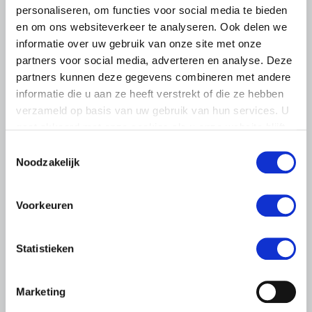
personaliseren, om functies voor social media te bieden
en om ons websiteverkeer te analyseren. Ook delen we
informatie over uw gebruik van onze site met onze
partners voor social media, adverteren en analyse. Deze
partners kunnen deze gegevens combineren met andere
informatie die u aan ze heeft verstrekt of die ze hebben
verzameld op basis van uw gebruik van hun services. U
gaat akkoord met onze cookies als u onze website blijft
gebruiken.
Toestemmingsselectie
Noodzakelijk
LTO LOBBY
Voorkeuren
6 AUGUSTUS 2026
Kamerlid Goudzwaard (JA21)
bezoekt melkveehouderij in
Statistieken
Súdwest-Fryslân
LTO Nederland ontving gisteren Tweede Kamerlid
Marketing
Maarten Goudzwaard (JA21) en beleidsmedewerker