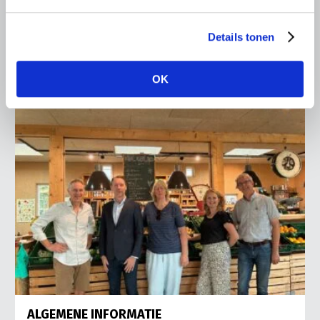
Ronald Oenema op het melkveebedrijf van Jolmer de
Vries in It Heidenskip.
Details tonen
Lees meer
OK
ALGEMENE INFORMATIE