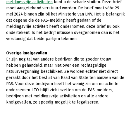
Onderwerpen
meldingsvrije activiteiten
kunt u de schade stuiten. Deze brief
moet
aangetekend
verstuurd worden. De brief moet
vóór 29
Konijnenhouderij
Bollenteelt
Vrouw en Bedrijf
Nieuws
mei 2024
binnen zijn bij het Ministerie van LNV. Het is belangrijk
Melkveehouderij
Bomen, vaste planten en zomerbloemen
dat degene die de PAS-melding heeft gedaan of de
Nieuwsabonnement
meldingsvrije activiteit heeft ondernomen, deze brief nu ook
Paardenhouderij
Fruitteelt
ondertekent. Is het bedrijf intussen overgenomen dan is het
Webinars
verstandig dat beide partijen tekenen.
Pluimveehouderij
Glastuinbouw
Over LTO
Schapenhouderij
Paddenstoelen
Overige knelgevallen
Er zijn nog tal van andere bedrijven die te goeder trouw
LTO Nederland
Varkenshouderij
Vollegrondsgroente
hebben gehandeld, maar niet over een rechtsgeldige
Mensen
natuurvergunning beschikken. Ze worden echter niet direct
Vleesveehouderij
geraakt door het besluit van Raad van State ten aanzien van de
Jaarverslag 2023
Bestuur en Directie
PAS. Voor deze bedrijven heeft het weinig zin om nu actie te
ondernemen. LTO blijft zich inzetten om de PAS-melders,
Vacatures
Medewerkers
bedrijven met meldingsvrije activiteiten en alle andere
Pers
Vakgroepbestuurders
knelgevallen, zo spoedig mogelijk te legaliseren.
Contact