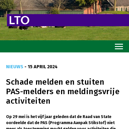
Home
NIEUWS
- 15 APRIL 2024
Toekomstvisie
Schade melden en stuiten
Goed eten
PAS-melders en meldingsvrije
Mooi groen
activiteiten
Sterk ondernemerschap
Transitiepaden
Op 29 mei is het vijf jaar geleden dat de Raad van State
oordeelde dat de PAS (Programma Aanpak Stikstof) niet
Thema’s
meer als toestemming mocht gelden voor activiteiten die