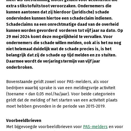
extra stikstofuitstoot veroorzaken. Ondernemers die
Gezonde planten
kunnen aantonen dat zij hierdoor (juridische) schade
ondervinden kunnen hiertoe een schadeclaim indienen.
Gezonde dieren
Schadeclaims na een onrechtmatige daad van de overheid
kunnen worden gevorderd vorderen tot vijf jaar na dato. Op
Natuur, klimaat en energie
29 mei 2024 komt deze mogelijkheid te vervallen. Voor
Bodem en water
ondernemers die schade willen melden, ook al is het nu nog
niet helemaal duidelijk wat de schade precies is, is het
Platteland en omgeving
belangrijk dat zij de schade op tijd melden en zo stuiten.
Daarmee wordt de verjaringstermijn van vijf jaar
Mens, ondernemerschap en onderwijs
onderbroken.
Internationaal
Bovenstaande geldt zowel voor PAS-melders, als voor
Sectoren
bedrijven waarbij sprake is van een meldingsvrije activiteit
(toename < dan 0,05 mol/ha/jaar). Voor beide categorieën
Dier
geldt dat de melding of het starten van een activiteit plaats
moet hebben gevonden in de periode van 2015-2019.
Plant
Biologische Landbouw
Multifunctionele landbouw
Geitenhouderij
Akkerbouw
Voorbeeldbrieven
Met bijgevoegde voorbeeldbrieven voor
PAS-melders
en voor
Kalverhouderij
Biologische Landbouw
Multifunctioneel