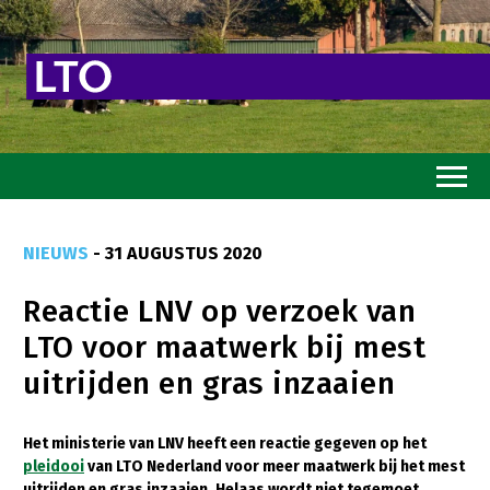
Home
NIEUWS
- 31 AUGUSTUS 2020
Toekomstvisie
Reactie LNV op verzoek van
Goed eten
LTO voor maatwerk bij mest
Mooi groen
uitrijden en gras inzaaien
Sterk ondernemerschap
Transitiepaden
Het ministerie van LNV heeft een reactie gegeven op het
pleidooi
van LTO Nederland voor meer maatwerk bij het mest
Thema’s
uitrijden en gras inzaaien. Helaas wordt niet tegemoet