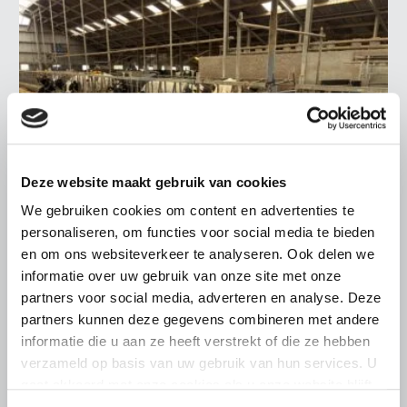
Deze website maakt gebruik van cookies
We gebruiken cookies om content en advertenties te
personaliseren, om functies voor social media te bieden
en om ons websiteverkeer te analyseren. Ook delen we
informatie over uw gebruik van onze site met onze
LTO LOBBY
partners voor social media, adverteren en analyse. Deze
6 AUGUSTUS 2026
partners kunnen deze gegevens combineren met andere
Kamerlid Goudzwaard (JA21)
informatie die u aan ze heeft verstrekt of die ze hebben
bezoekt melkveehouderij in
verzameld op basis van uw gebruik van hun services. U
Súdwest-Fryslân
gaat akkoord met onze cookies als u onze website blijft
gebruiken.