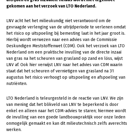
gekomen aan het verzoek van LTO Nederland.
Gezonde planten
LNV acht het het milieukundig niet verantwoord om de
Gezonde dieren
gevraagde verlenging van de uitrijdperiode te verlenen omdat
Natuur, klimaat en energie
het risico op uitspoeling bij bemesting laat in het jaar groot is.
Hierbij wordt verwezen naar een advies van de Commissie
Bodem en water
Deskundigen Meststoffenwet (CDM). Ook het verzoek van LTO
Nederland om een praktische invulling van de directe inzaai
Platteland en omgeving
van gras na het scheuren van grasland op zand en löss, wijst
Mens, ondernemerschap en onderwijs
LNV af. Ook hier verwijst LNV naar het advies van CDM waarin
staat dat het scheuren of vernietigen van grasland na 31
Internationaal
augustus het risico verhoogt op uitspoeling en afspoeling van
nutriënten.
Sectoren
LTO Nederland is teleurgesteld in de reactie van LNV. We zijn
Dier
van mening dat het blikveld van LNV te beperkend is door
Plant
Biologische Landbouw
enkel en alleen naar het CDM-advies te staren; hiermee wordt
de invulling van een goede landbouwpraktijk voor onze leden
Multifunctionele landbouw
Geitenhouderij
Akkerbouw
onmogelijk gemaakt en kan dit milieutechnisch zelfs averechts
werken.
Kalverhouderij
Biologische Landbouw
Multifunctioneel