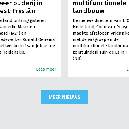
eehouderij in
multifunctionele
est-Fryslân
landbouw
rland ontving gisteren
De nieuwe directeur van LT
Kamerlid Maarten
Nederland, Coen van Rooye
ard (JA21) en
maakte afgelopen vrijdag k
medewerker Ronald Oenema
met de vakgroep en de
elkveebedrijf van Jolmer de
multifunctionele landbouw 
It Heidenskip.
zorgtuinderij Tuin de Es in 
(NB).
Lees meer
L
MEER NIEUWS