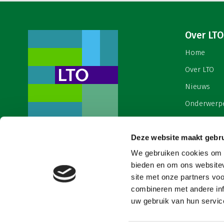
Over LTO
Home
Over LTO
Nieuws
Onderwerp
English
Deze website maakt gebru
Contact
Een ondernemers- en
werkgeversorganisatie met meerwaarde,
We gebruiken cookies om c
Cookies & 
voor een sector met meerwaarde. Dat is
bieden en om ons websitev
Land- en Tuinbouw Organisatie
site met onze partners vo
Nederland (LTO).
combineren met andere inf
uw gebruik van hun service