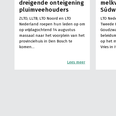
dreigende onteigening
melkv
pluimveehouders
Súdw
ZLTO, LLTB, LTO Noord en LTO
LTO Nede
Nederland roepen hun leden op om
Tweede 
op vrijdagochtend 14 augustus
Goudzwa
massaal naar het voorplein van het
beleids
provinciehuis in Den Bosch te
op het m
komen…
Vries in 
Lees meer