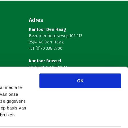
Adres
Kantoor Den Haag
Bezuidenhoutseweg 105-113
2594 AC Den Haag
+31 (0)70 338 2700
Kantoor Brussel
59-61, Rue de Trèves
B-1040 Brussel – België
OK
Volg ons
al media te
 van onze
deze gegevens
 op basis van
bruiken.