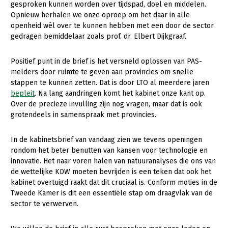
gesproken kunnen worden over tijdspad, doel en middelen.
Opnieuw herhalen we onze oproep om het daar in alle
Gezonde planten
openheid wél over te kunnen hebben met een door de sector
Gezonde dieren
gedragen bemiddelaar zoals prof. dr. Elbert Dijkgraaf.
Natuur, klimaat en energie
Positief punt in de brief is het versneld oplossen van PAS-
melders door ruimte te geven aan provincies om snelle
Bodem en water
stappen te kunnen zetten. Dat is door LTO al meerdere jaren
Platteland en omgeving
bepleit
. Na lang aandringen komt het kabinet onze kant op.
Over de precieze invulling zijn nog vragen, maar dat is ook
Mens, ondernemerschap en onderwijs
grotendeels in samenspraak met provincies.
Internationaal
In de kabinetsbrief van vandaag zien we tevens openingen
Sectoren
rondom het beter benutten van kansen voor technologie en
innovatie. Het naar voren halen van natuuranalyses die ons van
Dier
de wettelijke KDW moeten bevrijden is een teken dat ook het
kabinet overtuigd raakt dat dit cruciaal is. Conform moties in de
Biologische Landbouw
Tweede Kamer is dit een essentiële stap om draagvlak van de
sector te verwerven.
Geitenhouderij
Kalverhouderij