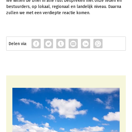
We willen de brief in alle rust bespreken met onze leden en
bestuurders, op lokaal, regionaal en landelijk niveau. Daarna
Konijnenhouderij
zullen we met een verdiepte reactie komen.
Melkveehouderij
Paardenhouderij
Pluimveehouderij
Schapenhouderij
Varkenshouderij
Vleesveehouderij
Plant
Akkerbouw
Biologische Landbouw
Bollenteelt
Bomen, vaste planten en zomerbloemen