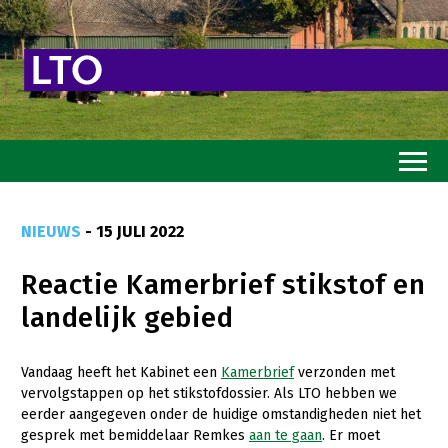
Home
NIEUWS
- 15 JULI 2022
Toekomstvisie
Reactie Kamerbrief stikstof en
Goed eten
landelijk gebied
Mooi groen
Sterk ondernemerschap
Vandaag heeft het Kabinet een
Kamerbrief
verzonden met
vervolgstappen op het stikstofdossier. Als LTO hebben we
Transitiepaden
eerder aangegeven onder de huidige omstandigheden niet het
gesprek met bemiddelaar Remkes
aan te gaan
. Er moet
Thema’s