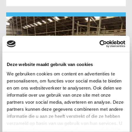
Deze website maakt gebruik van cookies
We gebruiken cookies om content en advertenties te
personaliseren, om functies voor social media te bieden
en om ons websiteverkeer te analyseren. Ook delen we
informatie over uw gebruik van onze site met onze
partners voor social media, adverteren en analyse. Deze
LTO LOBBY
partners kunnen deze gegevens combineren met andere
informatie die u aan ze heeft verstrekt of die ze hebben
6 AUGUSTUS 2026
verzameld op basis van uw gebruik van hun services. U
Kamerlid Goudzwaard (JA21)
gaat akkoord met onze cookies als u onze website blijft