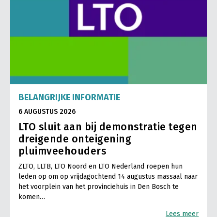
Jaarverslag 2023
Bestuur en Directie
Vacatures
Medewerkers
Pers
Vakgroepbestuurders
Contact
BELANGRIJKE INFORMATIE
6 AUGUSTUS 2026
LTO sluit aan bij demonstratie tegen
dreigende onteigening
pluimveehouders
ZLTO, LLTB, LTO Noord en LTO Nederland roepen hun
leden op om op vrijdagochtend 14 augustus massaal naar
het voorplein van het provinciehuis in Den Bosch te
komen…
Lees meer