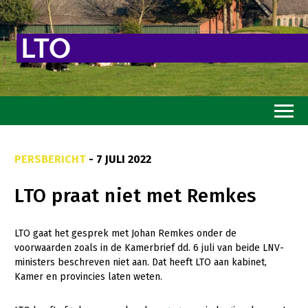
Home
PERSBERICHT
- 7 JULI 2022
Toekomstvisie
LTO praat niet met Remkes
Goed eten
Mooi groen
LTO gaat het gesprek met Johan Remkes onder de
voorwaarden zoals in de Kamerbrief dd. 6 juli van beide LNV-
Sterk ondernemerschap
ministers beschreven niet aan. Dat heeft LTO aan kabinet,
Transitiepaden
Kamer en provincies laten weten.
Thema’s