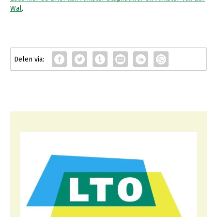
Wal
.
Konijnenhouderij
Melkveehouderij
Paardenhouderij
Pluimveehouderij
Schapenhouderij
Varkenshouderij
Vleesveehouderij
Plant
Akkerbouw
Biologische Landbouw
Bollenteelt
Bomen, vaste planten en zomerbloemen