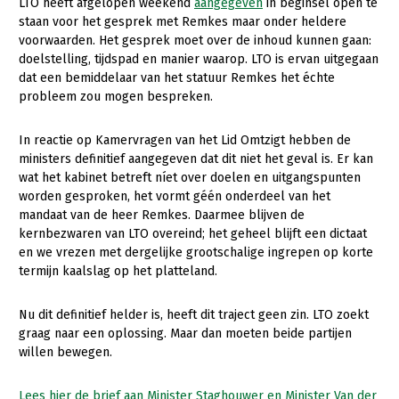
LTO heeft afgelopen weekend
aangegeven
in beginsel open te
staan voor het gesprek met Remkes maar onder heldere
Gezonde planten
voorwaarden. Het gesprek moet over de inhoud kunnen gaan:
doelstelling, tijdspad en manier waarop. LTO is ervan uitgegaan
Gezonde dieren
dat een bemiddelaar van het statuur Remkes het échte
Natuur, klimaat en energie
probleem zou mogen bespreken.
Bodem en water
In reactie op Kamervragen van het Lid Omtzigt hebben de
ministers definitief aangegeven dat dit niet het geval is. Er kan
Platteland en omgeving
wat het kabinet betreft níet over doelen en uitgangspunten
Mens, ondernemerschap en onderwijs
worden gesproken, het vormt géén onderdeel van het
mandaat van de heer Remkes. Daarmee blijven de
Internationaal
kernbezwaren van LTO overeind; het geheel blijft een dictaat
en we vrezen met dergelijke grootschalige ingrepen op korte
Sectoren
termijn kaalslag op het platteland.
Dier
Nu dit definitief helder is, heeft dit traject geen zin. LTO zoekt
Biologische Landbouw
graag naar een oplossing. Maar dan moeten beide partijen
willen bewegen.
Geitenhouderij
Kalverhouderij
Lees hier de brief aan Minister Staghouwer en Minister Van der