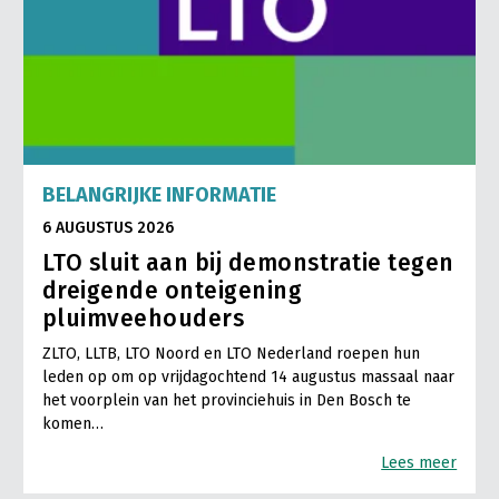
LTO Nederland
Mensen
Jaarverslag 2023
Bestuur en Directie
Vacatures
Medewerkers
Pers
Vakgroepbestuurders
BELANGRIJKE INFORMATIE
6 AUGUSTUS 2026
Contact
LTO sluit aan bij demonstratie tegen
dreigende onteigening
pluimveehouders
ZLTO, LLTB, LTO Noord en LTO Nederland roepen hun
leden op om op vrijdagochtend 14 augustus massaal naar
het voorplein van het provinciehuis in Den Bosch te
komen…
Lees meer