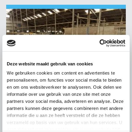
Deze website maakt gebruik van cookies
We gebruiken cookies om content en advertenties te
personaliseren, om functies voor social media te bieden
en om ons websiteverkeer te analyseren. Ook delen we
informatie over uw gebruik van onze site met onze
LTO LOBBY
partners voor social media, adverteren en analyse. Deze
partners kunnen deze gegevens combineren met andere
6 AUGUSTUS 2026
informatie die u aan ze heeft verstrekt of die ze hebben
Kamerlid Goudzwaard (JA21)
verzameld op basis van uw gebruik van hun services. U
bezoekt melkveehouderij in
gaat akkoord met onze cookies als u onze website blijft