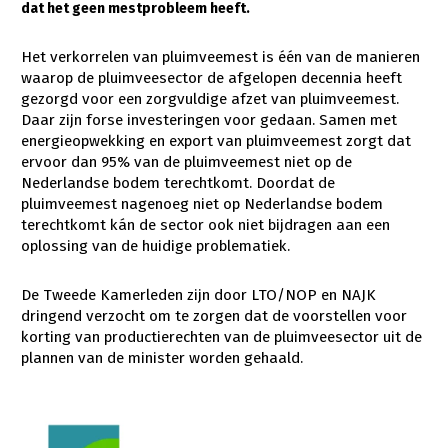
dat het geen mestprobleem heeft.
Gezonde planten
Het verkorrelen van pluimveemest is één van de manieren
Gezonde dieren
waarop de pluimveesector de afgelopen decennia heeft
gezorgd voor een zorgvuldige afzet van pluimveemest.
Natuur, klimaat en energie
Daar zijn forse investeringen voor gedaan. Samen met
energieopwekking en export van pluimveemest zorgt dat
Bodem en water
ervoor dan 95% van de pluimveemest niet op de
Platteland en omgeving
Nederlandse bodem terechtkomt.
Doordat de
pluimveemest nagenoeg niet op Nederlandse bodem
Mens, ondernemerschap en onderwijs
terechtkomt kán de sector ook niet bijdragen aan een
oplossing van de huidige problematiek.
Internationaal
Sectoren
De Tweede Kamerleden zijn door LTO/NOP en NAJK
dringend verzocht om te zorgen dat de voorstellen voor
Dier
korting van productierechten van de pluimveesector uit de
plannen van de minister worden gehaald.
Plant
Biologische Landbouw
Multifunctionele landbouw
Geitenhouderij
Akkerbouw
Kalverhouderij
Biologische Landbouw
Multifunctioneel