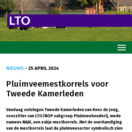
Home
NIEUWS
- 25 APRIL 2024
Toekomstvisie
Pluimveemestkorrels voor
Goed eten
Tweede Kamerleden
Mooi groen
Sterk ondernemerschap
Vandaag ontvingen Tweede Kamerleden van Kees de Jong,
voorzitter van LTO/NOP vakgroep Pluimveehouderij, mede
Transitiepaden
namens NAJK, een zakje mestkorrels. Met de overhandiging
van de mestkorrels laat de pluimveesector symbolisch zien
Thema’s