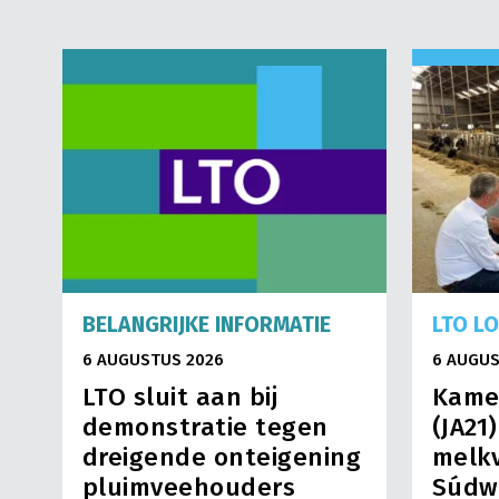
BELANGRIJKE INFORMATIE
LTO L
6 AUGUSTUS 2026
6 AUGUS
LTO sluit aan bij
Kame
demonstratie tegen
(JA21
dreigende onteigening
melkv
pluimveehouders
Súdw