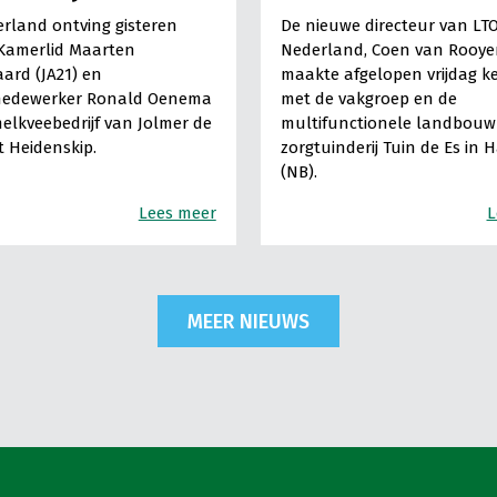
rland ontving gisteren
De nieuwe directeur van LT
Kamerlid Maarten
Nederland, Coen van Rooye
ard (JA21) en
maakte afgelopen vrijdag k
medewerker Ronald Oenema
met de vakgroep en de
elkveebedrijf van Jolmer de
multifunctionele landbouw 
It Heidenskip.
zorgtuinderij Tuin de Es in 
(NB).
Lees meer
L
MEER NIEUWS