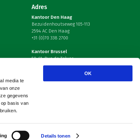
Adres
Kantoor Den Haag
Bezuidenhoutseweg 105-113
2594 AC Den Haag
+31 (0)70 338 2700
Kantoor Brussel
59-61, Rue de Trèves
B-1040 Brussel – België
OK
Volg ons
al media te
 van onze
deze gegevens
 op basis van
bruiken.
ing
Details tonen