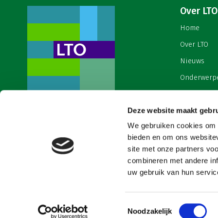
Over LTO
Home
Over LTO
Nieuws
Onderwerp
English
Deze website maakt gebru
Contact
Een ondernemers- en
werkgeversorganisatie met meerwaarde,
We gebruiken cookies om c
Cookies & 
voor een sector met meerwaarde. Dat is
bieden en om ons websitev
Land- en Tuinbouw Organisatie
site met onze partners vo
Nederland (LTO).
combineren met andere inf
uw gebruik van hun service
Toestemmingsselectie
Noodzakelijk