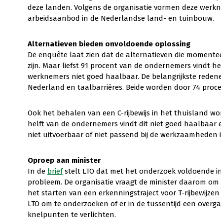
deze landen. Volgens de organisatie vormen deze werkn
arbeidsaanbod in de Nederlandse land- en tuinbouw.
Alternatieven bieden onvoldoende oplossing
De enquête laat zien dat de alternatieven die momente
zijn. Maar liefst 91 procent van de ondernemers vindt h
werknemers niet goed haalbaar. De belangrijkste redenen
Nederland en taalbarrières. Beide worden door 74 pro
Ook het behalen van een C-rijbewijs in het thuisland word
helft van de ondernemers vindt dit niet goed haalbaar
niet uitvoerbaar of niet passend bij de werkzaamheden i
Oproep aan minister
In de
brief
stelt LTO dat met het onderzoek voldoende in
probleem. De organisatie vraagt de minister daarom om o
het starten van een erkenningstraject voor T-rijbewijzen
LTO om te onderzoeken of er in de tussentijd een overg
knelpunten te verlichten.