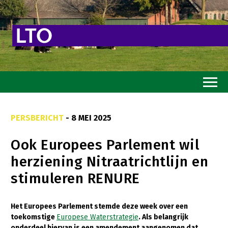
Home
PERSBERICHT
- 8 MEI 2025
Toekomstvisie
Ook Europees Parlement wil
Goed eten
herziening Nitraatrichtlijn en
Mooi groen
stimuleren RENURE
Sterk ondernemerschap
Transitiepaden
Het Europees Parlement stemde deze week over een
toekomstige
Europese Waterstrategie
. Als belangrijk
Thema’s
onderdeel hiervan is een amendement aangenomen dat