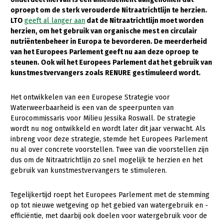
oproept om de sterk verouderde Nitraatrichtlijn te herzien.
Gezonde planten
LTO
geeft al langer aan
dat de Nitraatrichtlijn moet worden
herzien, om het gebruik van organische mest en circulair
Gezonde dieren
nutriëntenbeheer in Europa te bevorderen. De meerderheid
van het Europees Parlement geeft nu aan deze oproep te
Natuur, klimaat en energie
steunen. Ook wil het Europees Parlement dat het gebruik van
Bodem en water
kunstmestvervangers zoals RENURE gestimuleerd wordt.
Platteland en omgeving
Het ontwikkelen van een Europese Strategie voor
Mens, ondernemerschap en onderwijs
Waterweerbaarheid is een van de speerpunten van
Eurocommissaris voor Milieu Jessika Roswall. De strategie
Internationaal
wordt nu nog ontwikkeld en wordt later dit jaar verwacht. Als
inbreng voor deze strategie, stemde het Europees Parlement
Sectoren
nu al over concrete voorstellen. Twee van die voorstellen zijn
dus om de Nitraatrichtlijn zo snel mogelijk te herzien en het
Dier
gebruik van kunstmestvervangers te stimuleren.
Plant
Biologische Landbouw
Tegelijkertijd roept het Europees Parlement met de stemming
Multifunctionele landbouw
Geitenhouderij
Akkerbouw
op tot nieuwe wetgeving op het gebied van watergebruik en -
efficiëntie, met daarbij ook doelen voor watergebruik voor de
Kalverhouderij
Biologische Landbouw
Multifunctioneel