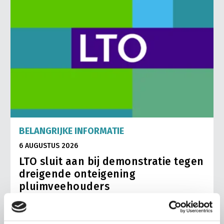
BELANGRIJKE INFORMATIE
6 AUGUSTUS 2026
LTO sluit aan bij demonstratie tegen
dreigende onteigening
pluimveehouders
ZLTO, LLTB, LTO Noord en LTO Nederland roepen hun
leden op om op vrijdagochtend 14 augustus massaal naar
het voorplein van het provinciehuis in Den Bosch te