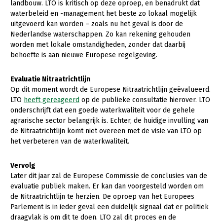
Onderwerpen
landbouw. LTO is kritisch op deze oproep, en benadrukt dat
waterbeleid en -management het beste zo lokaal mogelijk
Konijnenhouderij
Bollenteelt
Vrouw en Bedrijf
Nieuws
uitgevoerd kan worden – zoals nu het geval is door de
Melkveehouderij
Bomen, vaste planten en zomerbloemen
Nederlandse waterschappen. Zo kan rekening gehouden
Nieuwsabonnement
worden met lokale omstandigheden, zonder dat daarbij
Paardenhouderij
Fruitteelt
behoefte is aan nieuwe Europese regelgeving.
Webinars
Pluimveehouderij
Glastuinbouw
Evaluatie Nitraatrichtlijn
Over LTO
Schapenhouderij
Paddenstoelen
Op dit moment wordt de Europese Nitraatrichtlijn geëvalueerd.
LTO
heeft gereageerd
op de publieke consultatie hierover. LTO
LTO Nederland
Varkenshouderij
Vollegrondsgroente
onderschrijft dat een goede waterkwaliteit voor de gehele
Mensen
agrarische sector belangrijk is. Echter, de huidige invulling van
Vleesveehouderij
de Nitraatrichtlijn komt niet overeen met de visie van LTO op
Jaarverslag 2023
Bestuur en Directie
het verbeteren van de waterkwaliteit.
Vacatures
Medewerkers
Vervolg
Pers
Vakgroepbestuurders
Later dit jaar zal de Europese Commissie de conclusies van de
evaluatie publiek maken. Er kan dan voorgesteld worden om
Contact
de Nitraatrichtlijn te herzien. De oproep van het Europees
Parlement is in ieder geval een duidelijk signaal dat er politiek
draagvlak is om dit te doen. LTO zal dit proces en de