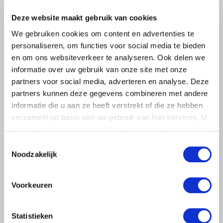
komen…
Deze website maakt gebruik van cookies
Lees meer
We gebruiken cookies om content en advertenties te
personaliseren, om functies voor social media te bieden
en om ons websiteverkeer te analyseren. Ook delen we
informatie over uw gebruik van onze site met onze
partners voor social media, adverteren en analyse. Deze
partners kunnen deze gegevens combineren met andere
informatie die u aan ze heeft verstrekt of die ze hebben
verzameld op basis van uw gebruik van hun services. U
gaat akkoord met onze cookies als u onze website blijft
gebruiken.
Toestemmingsselectie
Noodzakelijk
Voorkeuren
LTO LOBBY
Statistieken