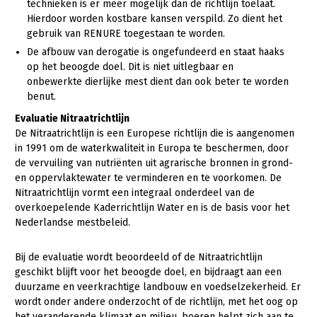
Onderwerpen
technieken is er meer mogelijk dan de richtlijn toelaat.
Hierdoor worden kostbare kansen verspild. Zo dient het
Konijnenhouderij
Bollenteelt
Vrouw en Bedrijf
Nieuws
gebruik van RENURE toegestaan te worden.
Melkveehouderij
Bomen, vaste planten en zomerbloemen
De afbouw van derogatie is ongefundeerd en staat haaks
Nieuwsabonnement
op het beoogde doel. Dit is niet uitlegbaar en
Paardenhouderij
Fruitteelt
onbewerkte dierlijke mest dient dan ook beter te worden
Webinars
benut.
Pluimveehouderij
Glastuinbouw
Over LTO
Evaluatie Nitraatrichtlijn
Schapenhouderij
Paddenstoelen
De Nitraatrichtlijn is een Europese richtlijn die is aangenomen
LTO Nederland
Varkenshouderij
Vollegrondsgroente
in 1991 om de waterkwaliteit in Europa te beschermen, door
de vervuiling van nutriënten uit agrarische bronnen in grond-
Mensen
Vleesveehouderij
en oppervlaktewater te verminderen en te voorkomen. De
Nitraatrichtlijn vormt een integraal onderdeel van de
Jaarverslag 2023
Bestuur en Directie
overkoepelende Kaderrichtlijn Water en is de basis voor het
Vacatures
Medewerkers
Nederlandse mestbeleid.
Pers
Vakgroepbestuurders
Bij de evaluatie wordt beoordeeld of de Nitraatrichtlijn
Contact
geschikt blijft voor het beoogde doel, en bijdraagt aan een
duurzame en veerkrachtige landbouw en voedselzekerheid. Er
wordt onder andere onderzocht of de richtlijn, met het oog op
het veranderende klimaat en milieu, boeren helpt zich aan te