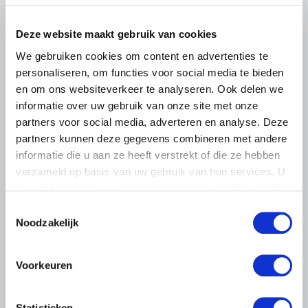
leden op om op vrijdagochtend 14 augustus massaal naar
het voorplein van het provinciehuis in Den Bosch te
komen…
Deze website maakt gebruik van cookies
We gebruiken cookies om content en advertenties te
Lees meer
personaliseren, om functies voor social media te bieden
en om ons websiteverkeer te analyseren. Ook delen we
informatie over uw gebruik van onze site met onze
partners voor social media, adverteren en analyse. Deze
partners kunnen deze gegevens combineren met andere
informatie die u aan ze heeft verstrekt of die ze hebben
verzameld op basis van uw gebruik van hun services. U
gaat akkoord met onze cookies als u onze website blijft
gebruiken.
Toestemmingsselectie
Noodzakelijk
Voorkeuren
Statistieken