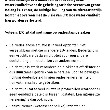
waterkwaliteit voor de gehele agrarische sector van groot
Gezonde planten
belang is. Echter, de huidige invulling van de Nitraatrichtlijn
komt niet overeen met de visie van LTO hoe waterkwaliteit
Gezonde dieren
kan worden verbeterd.
Natuur, klimaat en energie
Volgens LTO zit dat met name op onderstaande zaken:
Bodem en water
Platteland en omgeving
De Nederlandse situatie is in veel opzichten niet
vergelijkbaar met die in andere EU-landen. Nederland is
Mens, ondernemerschap en onderwijs
een vruchtbare delta en dit pleit voor een andere
doelstelling en het stellen van andere normen.
Internationaal
De richtlijn is sterk verouderd en blokkeert efficiënter en
Sectoren
dus duurzamer gebruik van mineralen. Door te bewegen
richting doelenbeleid krijgen ondernemers ruimte om
Dier
hun vakmanschap te gebruiken.
De richtlijn laat te veel ruimte in protocollen waardoor er
Plant
Biologische Landbouw
geen eenduidig beleid is tussen lidstaten. Een rigoureuze
Multifunctionele landbouw
Geitenhouderij
Akkerbouw
herziening is dan ook nodig.
Dankzij nieuwe (wetenschappelijke) inzichten en
Kalverhouderij
Biologische Landbouw
Multifunctioneel