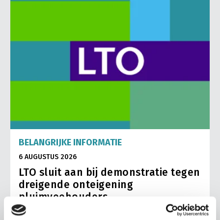
BELANGRIJKE INFORMATIE
6 AUGUSTUS 2026
LTO sluit aan bij demonstratie tegen
dreigende onteigening
pluimveehouders
ZLTO, LLTB, LTO Noord en LTO Nederland roepen hun