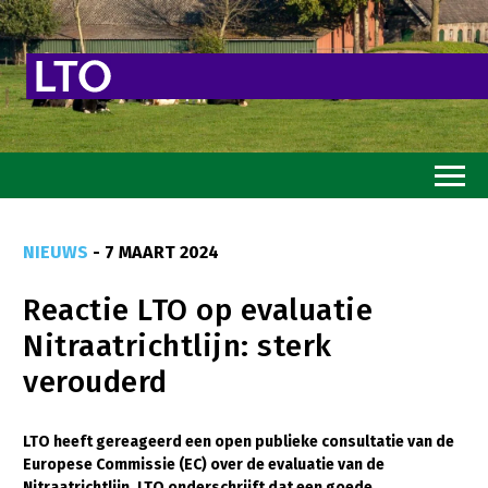
Home
NIEUWS
- 7 MAART 2024
Toekomstvisie
Reactie LTO op evaluatie
Goed eten
Nitraatrichtlijn: sterk
Mooi groen
verouderd
Sterk ondernemerschap
Transitiepaden
LTO heeft gereageerd een open publieke consultatie van de
Europese Commissie (EC) over de evaluatie van de
Thema’s
Nitraatrichtlijn. LTO onderschrijft dat een goede