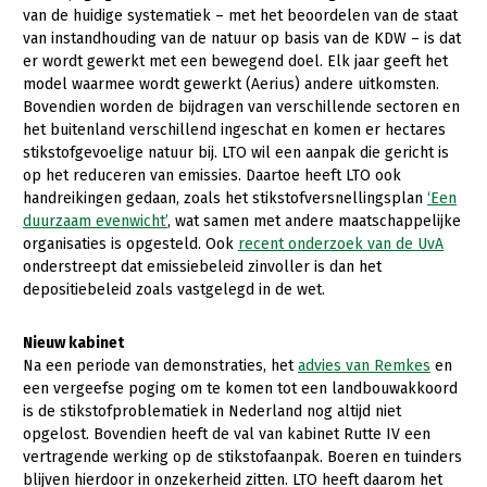
van de huidige systematiek – met het beoordelen van de staat
Konijnenhouderij
van instandhouding van de natuur op basis van de KDW – is dat
er wordt gewerkt met een bewegend doel. Elk jaar geeft het
Melkveehouderij
model waarmee wordt gewerkt (Aerius) andere uitkomsten.
Bovendien worden de bijdragen van verschillende sectoren en
Paardenhouderij
het buitenland verschillend ingeschat en komen er hectares
Pluimveehouderij
stikstofgevoelige natuur bij. LTO wil een aanpak die gericht is
op het reduceren van emissies. Daartoe heeft LTO ook
Schapenhouderij
handreikingen gedaan, zoals het stikstofversnellingsplan
‘Een
duurzaam evenwicht’
, wat samen met andere maatschappelijke
Varkenshouderij
organisaties is opgesteld. Ook
recent onderzoek van de UvA
Vleesveehouderij
onderstreept dat emissiebeleid zinvoller is dan het
depositiebeleid zoals vastgelegd in de wet.
Plant
Nieuw kabinet
Akkerbouw
Na een periode van demonstraties, het
advies van Remkes
en
Biologische Landbouw
een vergeefse poging om te komen tot een landbouwakkoord
is de stikstofproblematiek in Nederland nog altijd niet
Bollenteelt
opgelost. Bovendien heeft de val van kabinet Rutte IV een
vertragende werking op de stikstofaanpak. Boeren en tuinders
Bomen, vaste planten en zomerbloemen
blijven hierdoor in onzekerheid zitten. LTO heeft daarom het