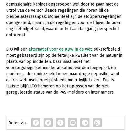
Fruitteelt
demissionaire kabinet opgeroepen wel door te gaan met de
uitrol van de verschillende regelingen die horen bij de
Glastuinbouw
piekbelastersaanpak. Momenteel zijn de stoppersregelingen
opengesteld, maar zijn de regelingen voor de blijvende boer
Paddenstoelen
nog niet uitgebracht, waardoor het aan langjarig perspectief
ontbreekt.
Vollegrondsgroente
Multifunctionele landbouw
LTO wil een
alternatief voor de KDW in de wet
: stikstofbeleid
moet gebaseerd zijn op de feitelijke kwaliteit van de natuur in
Multifunctioneel
plaats van op modellen. Daarnaast moet het
Vrouw en Bedrijf
voorzorgsbeginsel minder absoluut worden toegepast, en
moet er nader onderzoek komen naar droge depositie, want
Onderwerpen
daar is wetenschappelijk steeds meer twijfel over. En als
laatste blijft LTO hameren op het oplossen van de niet-
gereguleerde status van de PAS-melders en interimmers.
Nieuws
Nieuwsabonnement
Webinars
Over LTO