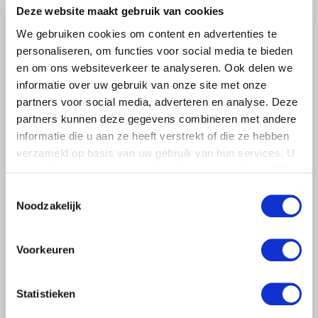
Deze website maakt gebruik van cookies
De nieuwe directeur van LTO Nederland, Coen van
Rooyen, maakte afgelopen vrijdag kennis met de
We gebruiken cookies om content en advertenties te
vakgroep en de multifunctionele landbouw bij
personaliseren, om functies voor social media te bieden
zorgtuinderij Tuin de Es in Haaren (NB).
en om ons websiteverkeer te analyseren. Ook delen we
informatie over uw gebruik van onze site met onze
Lees meer
partners voor social media, adverteren en analyse. Deze
partners kunnen deze gegevens combineren met andere
informatie die u aan ze heeft verstrekt of die ze hebben
verzameld op basis van uw gebruik van hun services. U
gaat akkoord met onze cookies als u onze website blijft
gebruiken.
Toestemmingsselectie
Noodzakelijk
Voorkeuren
Statistieken