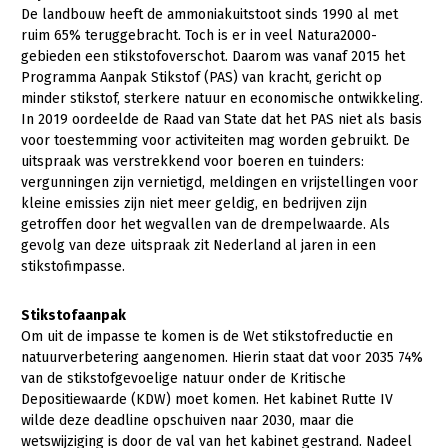
De landbouw heeft de ammoniakuitstoot sinds 1990 al met
Gezonde planten
ruim 65% teruggebracht. Toch is er in veel Natura2000-
gebieden een stikstofoverschot. Daarom was vanaf 2015 het
Gezonde dieren
Programma Aanpak Stikstof (PAS) van kracht, gericht op
minder stikstof, sterkere natuur en economische ontwikkeling.
Natuur, klimaat en energie
In 2019 oordeelde de Raad van State dat het PAS niet als basis
voor toestemming voor activiteiten mag worden gebruikt. De
Bodem en water
uitspraak was verstrekkend voor boeren en tuinders:
Platteland en omgeving
vergunningen zijn vernietigd, meldingen en vrijstellingen voor
kleine emissies zijn niet meer geldig, en bedrijven zijn
Mens, ondernemerschap en onderwijs
getroffen door het wegvallen van de drempelwaarde. Als
gevolg van deze uitspraak zit Nederland al jaren in een
Internationaal
stikstofimpasse.
Sectoren
Stikstofaanpak
Dier
Om uit de impasse te komen is de Wet stikstofreductie en
natuurverbetering aangenomen. Hierin staat dat voor 2035 74%
Biologische Landbouw
van de stikstofgevoelige natuur onder de Kritische
Depositiewaarde (KDW) moet komen. Het kabinet Rutte IV
Geitenhouderij
wilde deze deadline opschuiven naar 2030, maar die
Kalverhouderij
wetswijziging is door de val van het kabinet gestrand. Nadeel