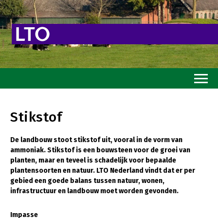
Home
Stikstof
Toekomstvisie
De landbouw stoot stikstof uit, vooral in de vorm van
Goed eten
ammoniak. Stikstof is een bouwsteen voor de groei van
Mooi groen
planten, maar en teveel is schadelijk voor bepaalde
plantensoorten en natuur. LTO Nederland vindt dat er per
Sterk ondernemerschap
gebied een goede balans tussen natuur, wonen,
infrastructuur en landbouw moet worden gevonden.
Transitiepaden
Impasse
Thema’s