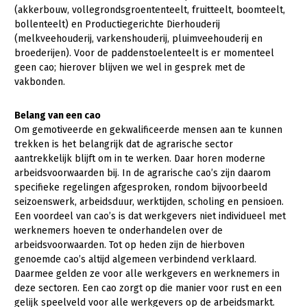
(akkerbouw, vollegrondsgroententeelt, fruitteelt, boomteelt,
Gezonde planten
bollenteelt) en Productiegerichte Dierhouderij
(melkveehouderij, varkenshouderij, pluimveehouderij en
Gezonde dieren
broederijen). Voor de paddenstoelenteelt is er momenteel
geen cao; hierover blijven we wel in gesprek met de
Natuur, klimaat en energie
vakbonden.
Bodem en water
Belang van een cao
Platteland en omgeving
Om gemotiveerde en gekwalificeerde mensen aan te kunnen
trekken is het belangrijk dat de agrarische sector
Mens, ondernemerschap en onderwijs
aantrekkelijk blijft om in te werken. Daar horen moderne
Internationaal
arbeidsvoorwaarden bij. In de agrarische cao’s zijn daarom
specifieke regelingen afgesproken, rondom bijvoorbeeld
seizoenswerk, arbeidsduur, werktijden, scholing en pensioen.
Sectoren
Een voordeel van cao’s is dat werkgevers niet individueel met
Dier
werknemers hoeven te onderhandelen over de
arbeidsvoorwaarden. Tot op heden zijn de hierboven
Biologische Landbouw
genoemde cao’s altijd algemeen verbindend verklaard.
Daarmee gelden ze voor alle werkgevers en werknemers in
Geitenhouderij
deze sectoren. Een cao zorgt op die manier voor rust en een
Kalverhouderij
gelijk speelveld voor alle werkgevers op de arbeidsmarkt.