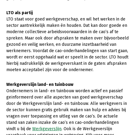
Konijnenhouderij
LTO als partij
LTO staat voor goed werkgeverschap, en wil het werken in de
Melkveehouderij
sector aantrekkelijk maken én houden. Dat kan door goede en
Paardenhouderij
moderne collectieve arbeidsvoorwaarden in de cao’s af te
spreken. Maar ook door afspraken te maken over bijvoorbeeld
Pluimveehouderij
gezond en veilig werken, en duurzame inzetbaarheid van
werknemers. Voordat de cao-onderhandelingen van start gaan,
Schapenhouderij
wordt er eerst opgehaald wat er speelt in de sector. LTO houdt
Varkenshouderij
hierbij nadrukkelijk de werkgeverskant in de gaten: afspraken
moeten acceptabel zijn voor de ondernemer.
Vleesveehouderij
Werkgeverslijn land- en tuinbouw
Plant
Ondernemers in land- en tuinbouw worden actief en passief
Akkerbouw
geïnformeerd over alle aspecten van goed werkgeverschap
door de Werkgeverslijn land- en tuinbouw. Alle werkgevers in
Biologische Landbouw
de sector kunnen gratis gebruik maken van hulp en advies bij
vragen over toepassing en uitleg van de cao’s. De actuele
Bollenteelt
stand van zaken inzake de cao’s en cao-onderhandelingen
Bomen, vaste planten en zomerbloemen
vindt u bij de
Werkgeverslijn
. Ook is de Werkgeverslijn