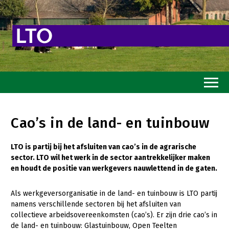
Home
Cao’s in de land- en tuinbouw
Toekomstvisie
LTO is partij bij het afsluiten van cao’s in de agrarische
Goed eten
sector. LTO wil het werk in de sector aantrekkelijker maken
Mooi groen
en houdt de positie van werkgevers nauwlettend in de gaten.
Sterk ondernemerschap
Als werkgeversorganisatie in de land- en tuinbouw is LTO partij
namens verschillende sectoren bij het afsluiten van
Transitiepaden
collectieve arbeidsovereenkomsten (cao’s). Er zijn drie cao’s in
de land- en tuinbouw: Glastuinbouw, Open Teelten
Thema’s