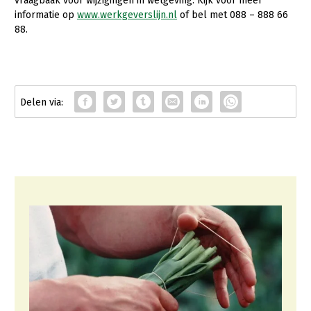
vraagbaak voor wijzigingen in wetgeving. Kijk voor meer
Fruitteelt
informatie op
www.werkgeverslijn.nl
of bel met 088 – 888 66
88.
Glastuinbouw
Paddenstoelen
Vollegrondsgroente
Multifunctionele landbouw
Multifunctioneel
Vrouw en Bedrijf
Onderwerpen
Nieuws
Nieuwsabonnement
Webinars
Over LTO