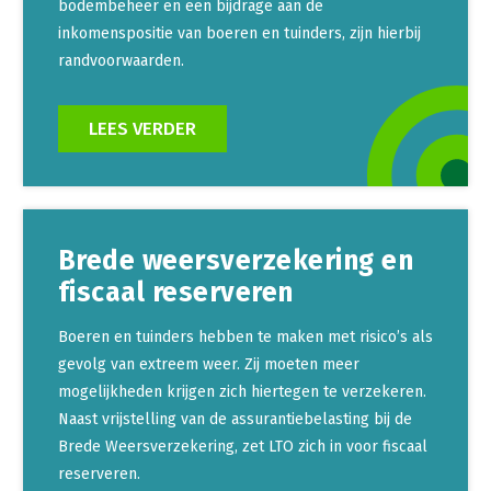
Onderwerpen
bodembeheer en een bijdrage aan de
Konijnenhouderij
Bollenteelt
Vrouw en Bedrijf
inkomenspositie van boeren en tuinders, zijn hierbij
Nieuws
randvoorwaarden.
Melkveehouderij
Bomen, vaste planten en zomerbloemen
Nieuwsabonnement
Paardenhouderij
Fruitteelt
LEES VERDER
Webinars
Pluimveehouderij
Glastuinbouw
Over LTO
Schapenhouderij
Paddenstoelen
LTO Nederland
Varkenshouderij
Vollegrondsgroente
Brede weersverzekering en
Mensen
Vleesveehouderij
fiscaal reserveren
Jaarverslag 2023
Bestuur en Directie
Boeren en tuinders hebben te maken met risico’s als
Vacatures
Medewerkers
gevolg van extreem weer. Zij moeten meer
Pers
Vakgroepbestuurders
mogelijkheden krijgen zich hiertegen te verzekeren.
Naast vrijstelling van de assurantiebelasting bij de
Contact
Brede Weersverzekering, zet LTO zich in voor fiscaal
reserveren.