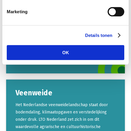
Regionale Energie Strategieën hebben grote impact
Marketing
voor de land- en tuinbouw. LTO Nederland pleit voor
een integrale gebiedsaanpak met oog voor de lokale
landbouwstructuur. Voor zonne-energie moet de
Details tonen
zonneladder gehanteerd worden.
OK
LEES VERDER
Veenweide
Het Nederlandse veenweidelandschap staat door
bodemdaling, klimaatopgaven en verstedelijking
onder druk. LTO Nederland zet zich in om dit
waardevolle agrarische en cultuurhistorische