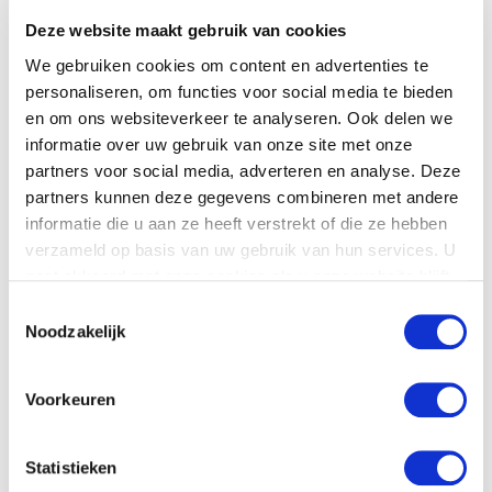
Deze website maakt gebruik van cookies
We gebruiken cookies om content en advertenties te
Klimaatakkoord
personaliseren, om functies voor social media te bieden
De agrosector speelt een belangrijke rol bij het
en om ons websiteverkeer te analyseren. Ook delen we
informatie over uw gebruik van onze site met onze
behalen van klimaatdoelen. Al vele jaren produceert
partners voor social media, adverteren en analyse. Deze
de sector hernieuwbare energie en reduceert zij
partners kunnen deze gegevens combineren met andere
broeikasgasemissies – met 19% sinds 1990. LTO
informatie die u aan ze heeft verstrekt of die ze hebben
Nederland is daarom positief en met vertrouwen de
verzameld op basis van uw gebruik van hun services. U
onderhandelingen over het Klimaatakkoord…
gaat akkoord met onze cookies als u onze website blijft
gebruiken.
Toestemmingsselectie
LEES VERDER
Noodzakelijk
Voorkeuren
Regionale Energie
Statistieken
Strategieën / zonneparken