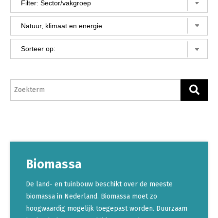
Gezonde planten
Gezonde dieren
Natuur, klimaat en energie
Bodem en water
Platteland en omgeving
Mens, ondernemerschap en onderwijs
Internationaal
Sectoren
Biomassa
Dier
Plant
Biologische Landbouw
De land- en tuinbouw beschikt over de meeste
biomassa in Nederland. Biomassa moet zo
Multifunctionele landbouw
Geitenhouderij
Akkerbouw
hoogwaardig mogelijk toegepast worden. Duurzaam
Kalverhouderij
Biologische Landbouw
Multifunctioneel