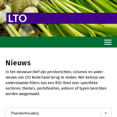
Home
Nieuws
Toekomstvisie
In het nieuwsarchief zijn persberichten, columns en ander
Goed eten
nieuws van LTO Nederland terug te vinden. Met behulp van
onderstaande filters kan een RSS-feed voor specifieke
Mooi groen
sectoren, thema’s, portefeuilles, auteurs of typen berichten
worden aangemaakt.
Sterk ondernemerschap
Transitiepaden
Thema’s