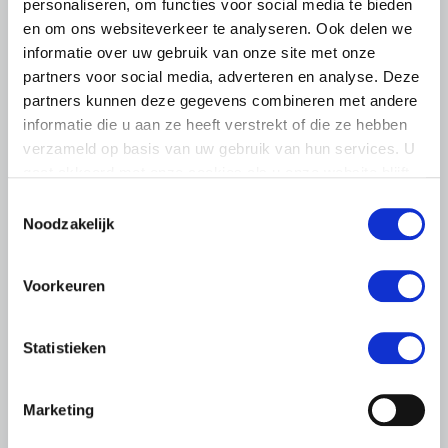
personaliseren, om functies voor social media te bieden
en om ons websiteverkeer te analyseren. Ook delen we
informatie over uw gebruik van onze site met onze
partners voor social media, adverteren en analyse. Deze
partners kunnen deze gegevens combineren met andere
informatie die u aan ze heeft verstrekt of die ze hebben
verzameld op basis van uw gebruik van hun services. U
gaat akkoord met onze cookies als u onze website blijft
PERSBERICHT
gebruiken.
Toestemmingsselectie
Noodzakelijk
17 SEPTEMBER 2019
LTO: economische voorspoed en
bezorgdheid toekomst
Voorkeuren
Het gaat goed met de Nederlandse economie, en de
Nederlandse land- en tuinbouw is trots op de grote
Statistieken
bijdrage die ze daaraan levert. Tegelijkertijd maken veel
boeren en tuinders…
Marketing
Lees meer