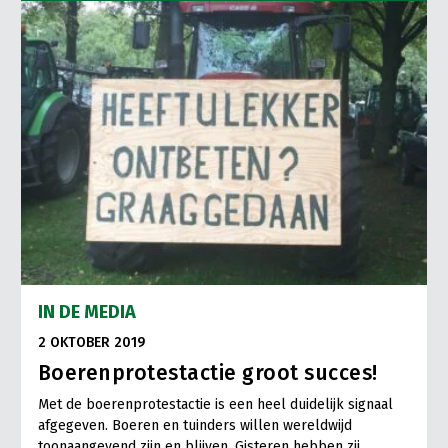
Onderwerpen
Konijnenhouderij
Bollenteelt
Vrouw en Bedrijf
Nieuws
Melkveehouderij
Bomen, vaste planten en zomerbloemen
Nieuwsabonnement
Paardenhouderij
Fruitteelt
Webinars
Pluimveehouderij
Glastuinbouw
Over LTO
Schapenhouderij
Paddenstoelen
LTO Nederland
Varkenshouderij
Vollegrondsgroente
Mensen
Vleesveehouderij
Jaarverslag 2023
Bestuur en Directie
IN DE MEDIA
Vacatures
Medewerkers
2 OKTOBER 2019
Pers
Vakgroepbestuurders
Boerenprotestactie groot succes!
Contact
Met de boerenprotestactie is een heel duidelijk signaal
afgegeven. Boeren en tuinders willen wereldwijd
toonaangevend zijn en blijven. Gisteren hebben zij