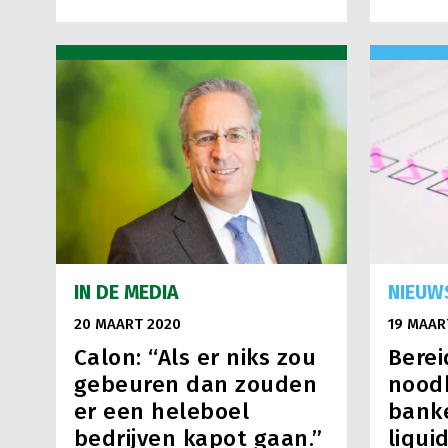
IN DE MEDIA
NIEUW
20 MAART 2020
19 MAAR
Calon: “Als er niks zou
Berei
gebeuren dan zouden
noodk
er een heleboel
bank
bedrijven kapot gaan.”
liqui