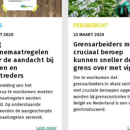
S
PERSBERICHT
T 2020
23 MAART 2020
g
Grensarbeiders m
ënemaatregelen
cruciaal beroep
 de aandacht bij
kunnen sneller d
en en
grens over met v
treders
Om te voorkomen dat
grensarbeiders in vitale sec
reiding van het
met cruciale beroepen op
irus te voorkomen moeten
worden bij grenscontroles 
maatregelen worden
België en Nederland is een 
fd. Op onderstaande
geïntroduceerd.
 worden de aangescherpte
maatregelen vermeld.
Lees meer
L