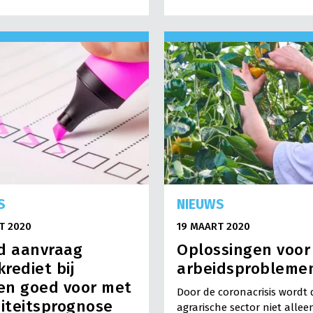
S
NIEUWS
T 2020
19 MAART 2020
d aanvraag
Oplossingen voor
rediet bij
arbeidsprobleme
en goed voor met
Door de coronacrisis wordt 
diteitsprognose
agrarische sector niet allee