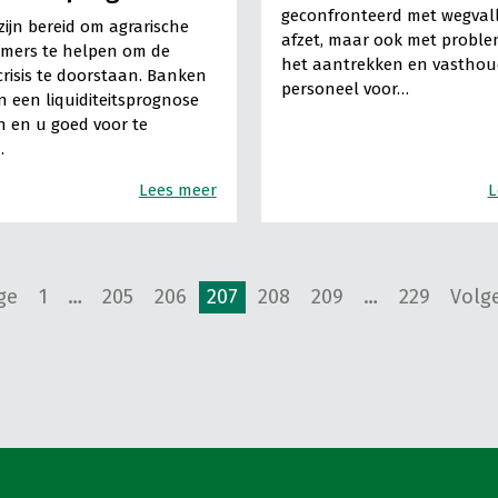
geconfronteerd met wegval
ijn bereid om agrarische
afzet, maar ook met proble
mers te helpen om de
het aantrekken en vastho
risis te doorstaan. Banken
personeel voor…
n een liquiditeitsprognose
 en u goed voor te
.
Lees meer
L
ge
1
…
205
206
207
208
209
…
229
Volg