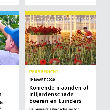
PERSBERICHT
19 MAART 2020
Komende maanden al
n
miljardenschade
boeren en tuinders
de
n
De primaire agrarische sector