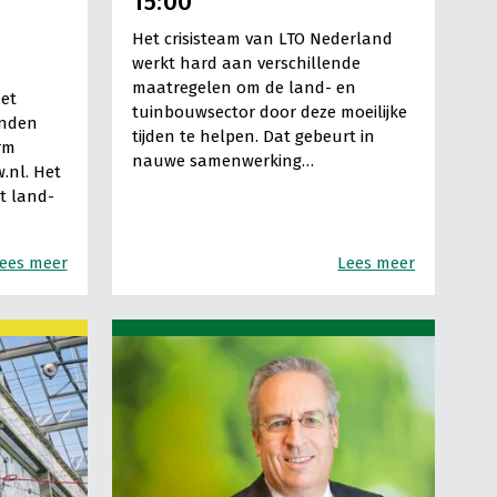
15:00
Het crisisteam van LTO Nederland
werkt hard aan verschillende
maatregelen om de land- en
met
tuinbouwsector door deze moeilijke
anden
tijden te helpen. Dat gebeurt in
rm
nauwe samenwerking…
.nl. Het
at land-
ees meer
Lees meer