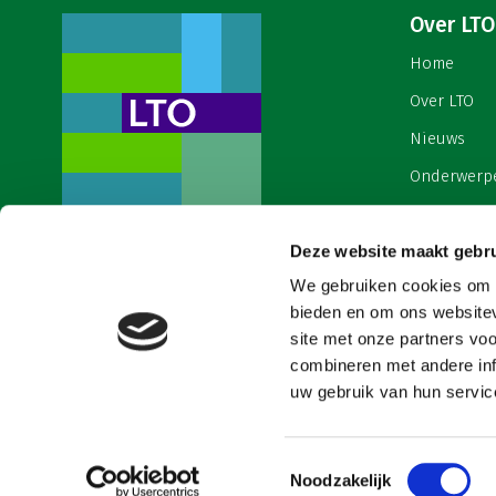
Over LTO
Home
Over LTO
Nieuws
Onderwerp
English
Contact
Deze website maakt gebru
Een ondernemers- en
werkgeversorganisatie met meerwaarde,
We gebruiken cookies om c
Cookies & 
voor een sector met meerwaarde. Dat is
bieden en om ons websitev
Land- en Tuinbouw Organisatie
site met onze partners vo
Nederland (LTO).
combineren met andere inf
uw gebruik van hun service
Toestemmingsselectie
Noodzakelijk