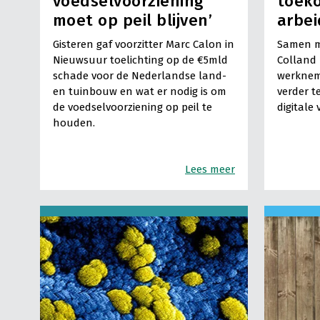
voedselvoorziening
toek
moet op peil blijven’
arbe
Gisteren gaf voorzitter Marc Calon in
Samen me
Nieuwsuur toelichting op de €5mld
Colland 
schade voor de Nederlandse land-
werknem
en tuinbouw en wat er nodig is om
verder t
de voedselvoorziening op peil te
digitale
houden.
Lees meer