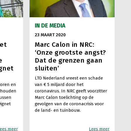
IN DE MEDIA
23 MAART 2020
et
Marc Calon in NRC:
‘Onze grootste angst?
e
Dat de grenzen gaan
ignet
sluiten’
LTO Nederland vreest een schade
toren en
van € 5 miljard door het
gehouden
coronavirus. In NRC geeft voorzitter
tussen
Marc Calon toelichting op de
vignet
gevolgen van de coronacrisis voor
de land- en tuinbouw.
ees meer
Lees meer