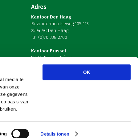
Adres
Kantoor Den Haag
Bezuidenhoutseweg 105-113
2594 AC Den Haag
+31 (0)70 338 2700
Kantoor Brussel
59-61, Rue de Trèves
B-1040 Brussel – België
OK
Volg ons
al media te
 van onze
deze gegevens
 op basis van
bruiken.
ing
Details tonen