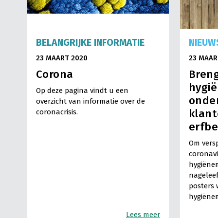
BELANGRIJKE INFORMATIE
NIEUW
23 MAART 2020
23 MAAR
Corona
Bren
hygi
Op deze pagina vindt u een
onder
overzicht van informatie over de
klant
coronacrisis.
erfbe
Om versp
coronav
hygiëne
nagelee
posters
hygiëne
Lees meer