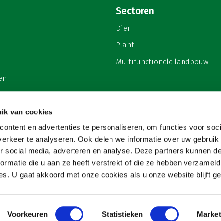
Sectoren
Dier
Plant
Multifunctionele landbouw
en
ik van cookies
ontent en advertenties te personaliseren, om functies voor soci
privacy
erkeer te analyseren. Ook delen we informatie over uw gebruik
or social media, adverteren en analyse. Deze partners kunnen 
ormatie die u aan ze heeft verstrekt of die ze hebben verzameld
s. U gaat akkoord met onze cookies als u onze website blijft ge
Voorkeuren
Statistieken
Market
Copyright 2026
Website & hosting door:
Snowball