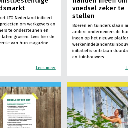
omstbestendige
handen ineen om
idsmarkt
voedsel zeker te
stellen
t LTO Nederland initieert
projecten om werkgevers en
Boeren en tuinders slaan 
ers te ondersteunen en
andere ondernemers de h
e laten groeien. Lees hier de
ineen op het nieuwe platfo
 versie van hun magazine.
werkenindelandentuinbouw
initiatief is ontstaan doord
en tuinbouwers…
Lees meer
L