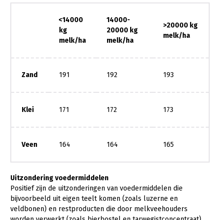
<14000
14000-
>20000 kg
kg
20000 kg
melk/ha
melk/ha
melk/ha
Zand
191
192
193
Klei
171
172
173
Veen
164
164
165
Uitzondering voedermiddelen
Positief zijn de uitzonderingen van voedermiddelen die
bijvoorbeeld uit eigen teelt komen (zoals luzerne en
veldbonen) en restproducten die door melkveehouders
worden verwerkt (zoals bierbostel en tarwegistconcentraat)