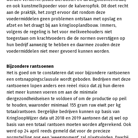
en ook kunstmelkpoeder voor de kalveropfok. Dit doet recht
aan de praktijk, het zorgt ervoor dat rondom deze
voedermiddelen geen problemen ontstaan met opslag en
afzet en het draagt bij aan kringlooplandbouw. Immers,
volgens de regeling is het voor melkveehouders niet
toegestaan om krachtvoeders die de normen overstijgen op
hun bedrijf aanwezig te hebben en daarmee zouden deze
voedermiddelen niet meer gevoerd kunnen worden.
Bijzondere rantsoenen
Het is goed om te constateren dat voor bijzondere rantsoenen
een ontsnappingsclausule wordt geboden. Bedrijven met deze
rantsoenen lopen anders een reëel risico dat zij hun dieren
niet meer kunnen voeren om aan de minimale
diergezondheidseisen te voldoen of om de productie op peil
te houden, waaronder minimaal 155 gram ruw eiwit per kg
totaalrantsoen. Dergelijke bedrijven kunnen op basis van
KringloopWijzer data uit 2018 en 2019 aantonen dat zij wel op
basis van een totaal rantsoen moeten worden afgerekend. Ook
werd op 24 april reeds gemeld dat voor de precieze
normstelling nog een ‘weegmoment’ zal plaatsvinden. Daarbij