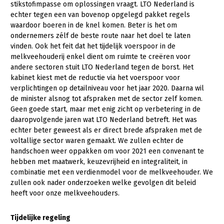
stikstofimpasse om oplossingen vraagt. LTO Nederland is
echter tegen een van bovenop opgelegd pakket regels
Gezonde planten
waardoor boeren in de knel komen. Beter is het om
Gezonde dieren
ondernemers zélf de beste route naar het doel te laten
vinden. Ook het feit dat het tijdelijk voerspoor in de
Natuur, klimaat en energie
melkveehouderij enkel dient om ruimte te creëren voor
andere sectoren stuit LTO Nederland tegen de borst. Het
Bodem en water
kabinet kiest met de reductie via het voerspoor voor
verplichtingen op detailniveau voor het jaar 2020. Daarna wil
Platteland en omgeving
de minister alsnog tot afspraken met de sector zelf komen.
Mens, ondernemerschap en onderwijs
Geen goede start, maar met enig zicht op verbetering in de
daaropvolgende jaren wat LTO Nederland betreft. Het was
Internationaal
echter beter geweest als er direct brede afspraken met de
voltallige sector waren gemaakt. We zullen echter de
Sectoren
handschoen weer oppakken om voor 2021 een convenant te
hebben met maatwerk, keuzevrijheid en integraliteit, in
Dier
combinatie met een verdienmodel voor de melkveehouder. We
zullen ook nader onderzoeken welke gevolgen dit beleid
Plant
Biologische Landbouw
heeft voor onze melkveehouders.
Multifunctionele landbouw
Geitenhouderij
Akkerbouw
Tijdelijke regeling
Kalverhouderij
Biologische Landbouw
Multifunctioneel