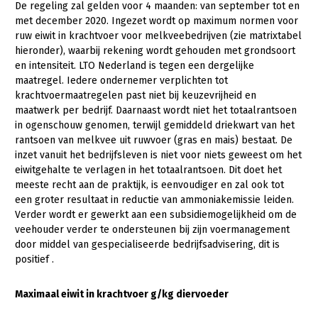
Onderwerpen
De regeling zal gelden voor 4 maanden: van september tot en
Konijnenhouderij
Bollenteelt
Vrouw en Bedrijf
met december 2020. Ingezet wordt op maximum normen voor
Nieuws
ruw eiwit in krachtvoer voor melkveebedrijven (zie matrixtabel
Melkveehouderij
Bomen, vaste planten en zomerbloemen
hieronder), waarbij rekening wordt gehouden met grondsoort
Nieuwsabonnement
en intensiteit. LTO Nederland is tegen een dergelijke
Paardenhouderij
Fruitteelt
maatregel. Iedere ondernemer verplichten tot
Webinars
krachtvoermaatregelen past niet bij keuzevrijheid en
Pluimveehouderij
Glastuinbouw
maatwerk per bedrijf. Daarnaast wordt niet het totaalrantsoen
Over LTO
Schapenhouderij
Paddenstoelen
in ogenschouw genomen, terwijl gemiddeld driekwart van het
rantsoen van melkvee uit ruwvoer (gras en mais) bestaat. De
LTO Nederland
Varkenshouderij
Vollegrondsgroente
inzet vanuit het bedrijfsleven is niet voor niets geweest om het
eiwitgehalte te verlagen in het totaalrantsoen. Dit doet het
Mensen
Vleesveehouderij
meeste recht aan de praktijk, is eenvoudiger en zal ook tot
Jaarverslag 2023
Bestuur en Directie
een groter resultaat in reductie van ammoniakemissie leiden.
Verder wordt er gewerkt aan een subsidiemogelijkheid om de
Vacatures
Medewerkers
veehouder verder te ondersteunen bij zijn voermanagement
door middel van gespecialiseerde bedrijfsadvisering, dit is
Pers
Vakgroepbestuurders
positief .
Contact
Maximaal eiwit in krachtvoer g/kg diervoeder