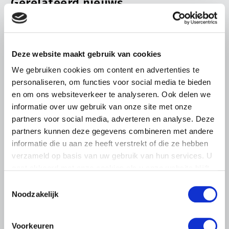
Gerelateerd nieuws
Abonneren via RSS
Abonneren via e-mail
Deze website maakt gebruik van cookies
We gebruiken cookies om content en advertenties te
personaliseren, om functies voor social media te bieden
en om ons websiteverkeer te analyseren. Ook delen we
informatie over uw gebruik van onze site met onze
partners voor social media, adverteren en analyse. Deze
partners kunnen deze gegevens combineren met andere
informatie die u aan ze heeft verstrekt of die ze hebben
verzameld op basis van uw gebruik van hun services. U
gaat akkoord met onze cookies als u onze website blijft
gebruiken.
Toestemmingsselectie
Noodzakelijk
BELANGRIJKE INFORMATIE
6 AUGUSTUS 2026
Voorkeuren