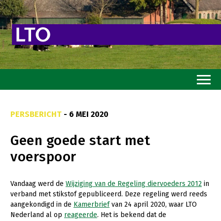
Home
PERSBERICHT
- 6 MEI 2020
Toekomstvisie
Geen goede start met
Goed eten
voerspoor
Mooi groen
Sterk ondernemerschap
Vandaag werd de
Wijziging van de Regeling diervoeders 2012
in
verband met stikstof gepubliceerd. Deze regeling werd reeds
Transitiepaden
aangekondigd in de
Kamerbrief
van 24 april 2020, waar LTO
Nederland al op
reageerde
. Het is bekend dat de
Thema’s