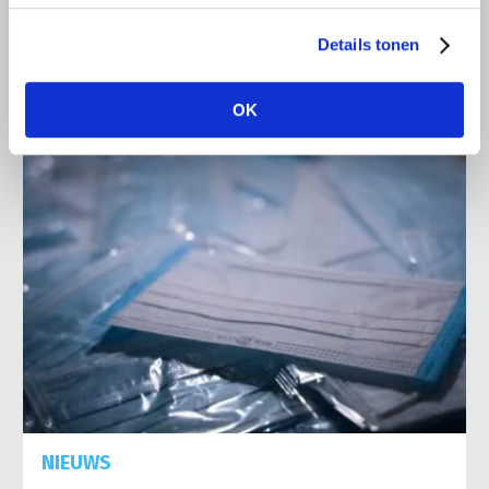
tijdens de coronacrisis te steunen.
Details tonen
Lees meer
OK
NIEUWS