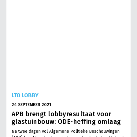
Onderwerpen
Konijnenhouderij
Bollenteelt
Vrouw en Bedrijf
Nieuws
Melkveehouderij
Bomen, vaste planten en zomerbloemen
Nieuwsabonnement
Paardenhouderij
Fruitteelt
Webinars
Pluimveehouderij
Glastuinbouw
Over LTO
Schapenhouderij
Paddenstoelen
LTO Nederland
Varkenshouderij
Vollegrondsgroente
Mensen
Vleesveehouderij
Jaarverslag 2023
Bestuur en Directie
LTO LOBBY
Vacatures
Medewerkers
24 SEPTEMBER 2021
Pers
Vakgroepbestuurders
APB brengt lobbyresultaat voor
Contact
glastuinbouw: ODE-heffing omlaag
Na twee dagen vol Algemene Politieke Beschouwingen