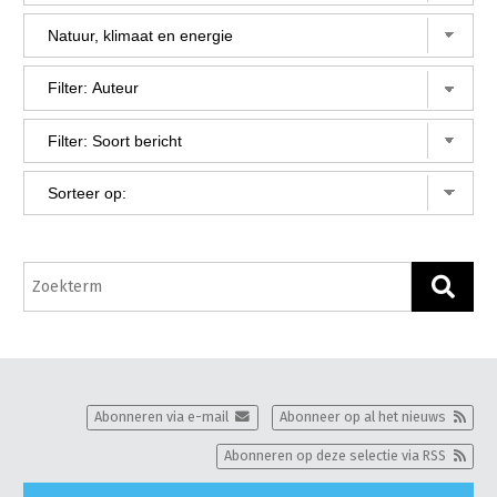
Gezonde planten
Gezonde dieren
Natuur, klimaat en energie
Bodem en water
Platteland en omgeving
Mens, ondernemerschap en onderwijs
Internationaal
Sectoren
Dier
Plant
Biologische Landbouw
Abonneren via e-mail
Abonneer op al het nieuws
Multifunctionele landbouw
Geitenhouderij
Akkerbouw
Abonneren op deze selectie via RSS
Kalverhouderij
Biologische Landbouw
Multifunctioneel