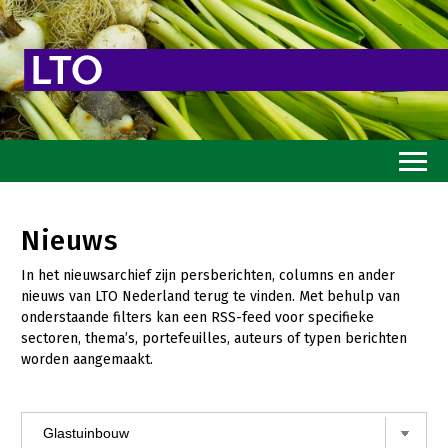
Home
Nieuws
Toekomstvisie
In het nieuwsarchief zijn persberichten, columns en ander
Goed eten
nieuws van LTO Nederland terug te vinden. Met behulp van
onderstaande filters kan een RSS-feed voor specifieke
Mooi groen
sectoren, thema’s, portefeuilles, auteurs of typen berichten
worden aangemaakt.
Sterk ondernemerschap
Transitiepaden
Thema’s