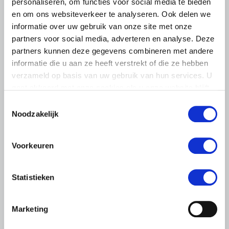
personaliseren, om functies voor social media te bieden
en om ons websiteverkeer te analyseren. Ook delen we
informatie over uw gebruik van onze site met onze
partners voor social media, adverteren en analyse. Deze
partners kunnen deze gegevens combineren met andere
informatie die u aan ze heeft verstrekt of die ze hebben
verzameld op basis van uw gebruik van hun services. U
gaat akkoord met onze cookies als u onze website blijft
gebruiken.
Toestemmingsselectie
Noodzakelijk
Voorkeuren
LTO LOBBY
21 APRIL 2020
Statistieken
Update LTO Corona-dashboard 21
april 2020
Marketing
Het crisisteam van LTO Nederland werkt nog altijd hard
aan diverse maatregelen om de land- en tuinbouwsector